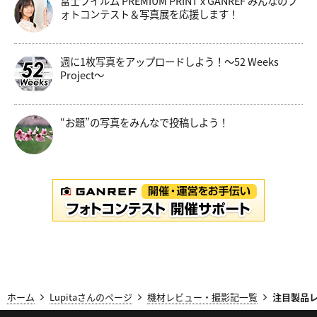
富士フイルム PREMIUM PRINT x GANREF みんなのフ
ォトコンテスト＆写真展を応援します！
週に1枚写真をアップロードしよう！～52 Weeks
Project～
“お題”の写真をみんなで投稿しよう！
ホーム
Lupitaさんのページ
機材レビュー・撮影記一覧
注目製品レ