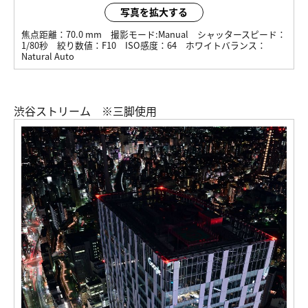
写真を拡大する
焦点距離：
70.0 mm
撮影モード:
Manual
シャッタースピード：
1/80秒
絞り数値：
F10
ISO感度：
64
ホワイトバランス：
Natural Auto
渋谷ストリーム ※三脚使用