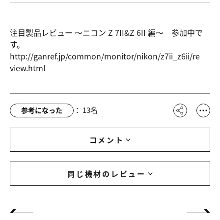
注目製品レビュー ～ニコン Z 7II&Z 6II 編～ 参加中で
す。
http://gan
ref.jp/com
mon/monito
r/nikon/z7
ii_z6ii/re
view.html
：
13
名
参考になった
コメント
同じ機材のレビュー