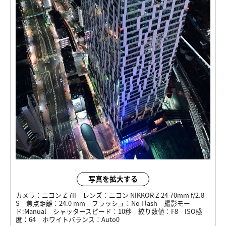
写真を拡大する
カメラ：
ニコン Z 7II
レンズ：
ニコン NIKKOR Z 24-70mm f/2.8
S
焦点距離：
24.0 mm
フラッシュ：
No Flash
撮影モー
ド:
Manual
シャッタースピード：
10秒
絞り数値：
F8
ISO感
度：
64
ホワイトバランス：
Auto0