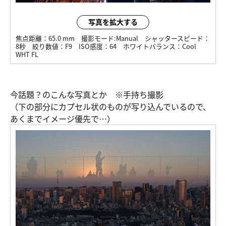
写真を拡大する
焦点距離：
65.0 mm
撮影モード:
Manual
シャッタースピード：
8秒
絞り数値：
F9
ISO感度：
64
ホワイトバランス：
Cool
WHT FL
今話題？のこんな写真とか ※手持ち撮影
（下の部分にカプセル状のものが写り込んでいるので、
あくまでイメージ優先で…）