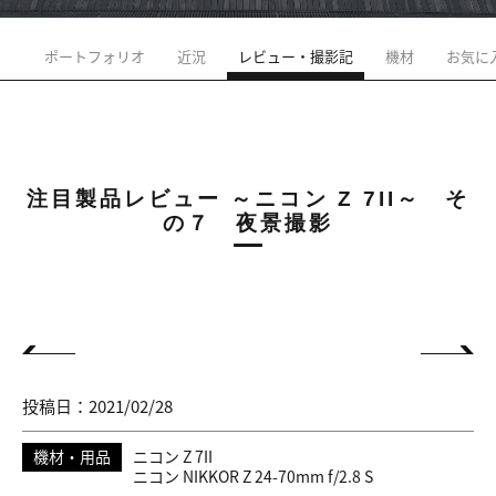
ポートフォリオ
近況
レビュー・撮影記
機材
お気に
注目製品レビュー ～ニコン Z 7II～ そ
の７ 夜景撮影
投稿日：2021/02/28
機材・用品
ニコン Z 7II
ニコン NIKKOR Z 24-70mm f/2.8 S