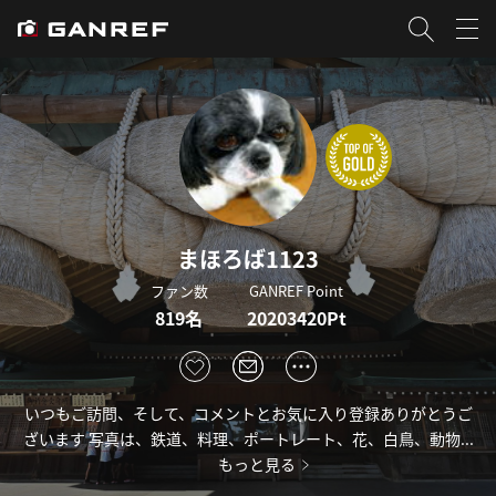
まほろば1123
ファン数
GANREF Point
819名
20203420Pt
いつもご訪問、そして、コメントとお気に入り登録ありがとうご
ざいます 写真は、鉄道、料理、ポートレート、花、白鳥、動物...
もっと見る