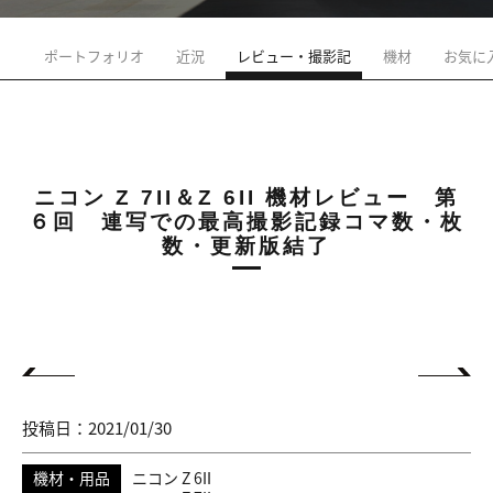
ポートフォリオ
近況
レビュー・撮影記
機材
お気に
ニコン Z 7II＆Z 6II 機材レビュー 第
６回 連写での最高撮影記録コマ数・枚
数・更新版結了
投稿日：2021/01/30
機材・用品
ニコン Z 6II