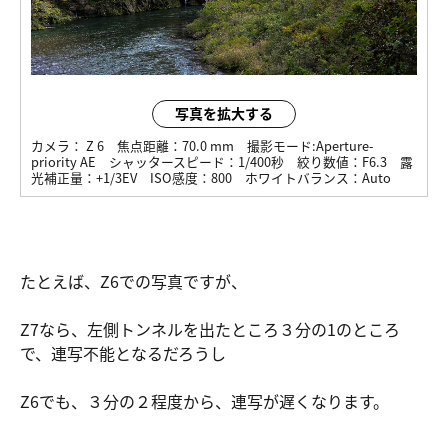
写真を拡大する
カメラ：
Z 6
焦点距離：
70.0 mm
撮影モード:
Aperture-
priority AE
シャッタースピード：
1/400秒
絞り数値：
F6.3
露
光補正量：
+1/3EV
ISO感度：
800
ホワイトバランス：
Auto
たとえば、Z6での写真ですが、
Z7なら、左側トンネルを出たところ３分の1のところ
で、連写不能となるだろうし
Z6でも、３分の２程度から、連写が遅くなります。