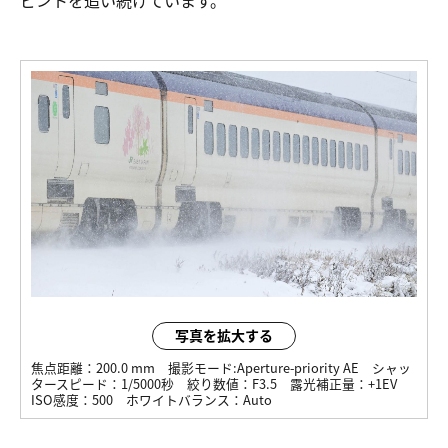
写真を拡大する
焦点距離：
200.0 mm
撮影モード:
Aperture-priority AE
シャッ
タースピード：
1/5000秒
絞り数値：
F3.5
露光補正量：
+1EV
ISO感度：
500
ホワイトバランス：
Auto