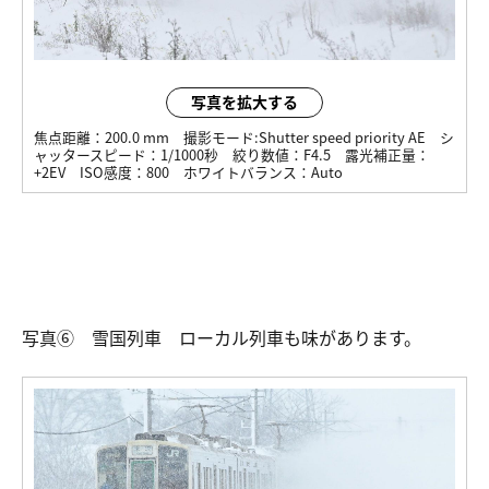
写真を拡大する
焦点距離：
200.0 mm
撮影モード:
Shutter speed priority AE
シ
ャッタースピード：
1/1000秒
絞り数値：
F4.5
露光補正量：
+2EV
ISO感度：
800
ホワイトバランス：
Auto
写真⑥ 雪国列車 ローカル列車も味があります。