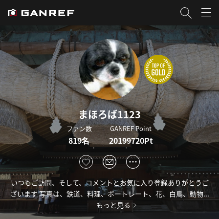
まほろば1123
ファン数
GANREF Point
819名
20199720Pt
いつもご訪問、そして、コメントとお気に入り登録ありがとうご
ざいます 写真は、鉄道、料理、ポートレート、花、白鳥、動物...
もっと見る