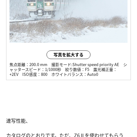
写真を拡大する
焦点距離：
200.0 mm
撮影モード:
Shutter speed priority AE
シ
ャッタースピード：
1/1000秒
絞り数値：
F5
露光補正量：
+2EV
ISO感度：
800
ホワイトバランス：
Auto0
連写性能、
カタログのとおりです。ただ、Z6Ⅱを使わせてもらう