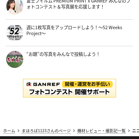
富士フイルム PREMIUM PRINT x GANREF みんなのフ
ォトコンテスト＆写真展を応援します！
週に1枚写真をアップロードしよう！～52 Weeks
Project～
“お題”の写真をみんなで投稿しよう！
ホーム
まほろば1123さんのページ
機材レビュー・撮影記一覧
ニコ