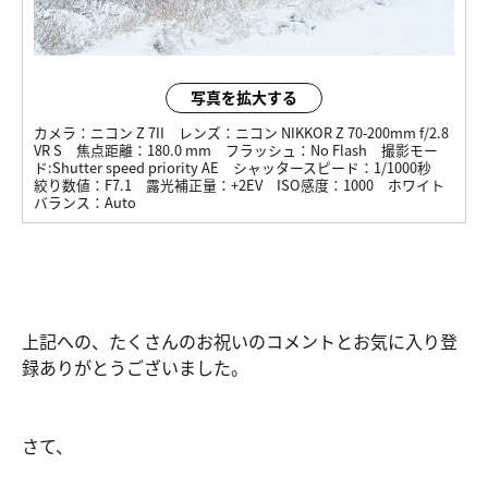
写真を拡大する
カメラ：
ニコン Z 7II
レンズ：
ニコン NIKKOR Z 70-200mm f/2.8
VR S
焦点距離：
180.0 mm
フラッシュ：
No Flash
撮影モー
ド:
Shutter speed priority AE
シャッタースピード：
1/1000秒
絞り数値：
F7.1
露光補正量：
+2EV
ISO感度：
1000
ホワイト
バランス：
Auto
上記への、たくさんのお祝いのコメントとお気に入り登
録ありがとうございました。
さて、