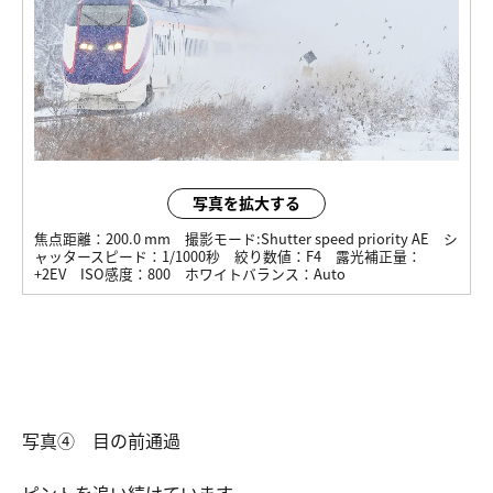
写真を拡大する
焦点距離：
200.0 mm
撮影モード:
Shutter speed priority AE
シ
ャッタースピード：
1/1000秒
絞り数値：
F4
露光補正量：
+2EV
ISO感度：
800
ホワイトバランス：
Auto
写真④ 目の前通過
ピントを追い続けています。