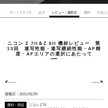
ポートフォリオ
近況
レビュー・撮影記
機材
お気に
ニコン Z 7II＆Z 6II 機材レビュー 第
13回 連写性能・連写継続性能・AF精
度・AFエリアの選択にあたって
投稿日：2021/02/05
機材・用品
ニコン Z 7II