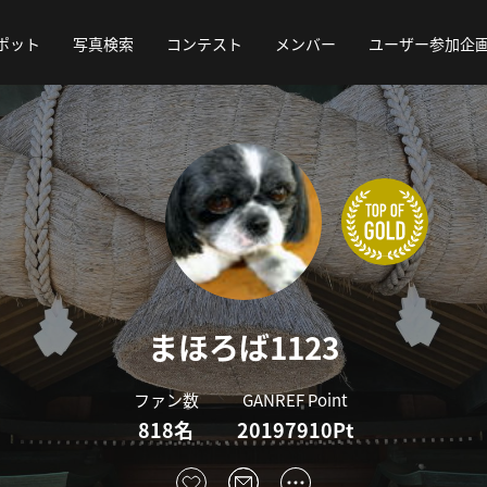
ポット
写真検索
コンテスト
メンバー
ユーザー参加企
まほろば1123
ファン数
GANREF Point
818名
20197910Pt