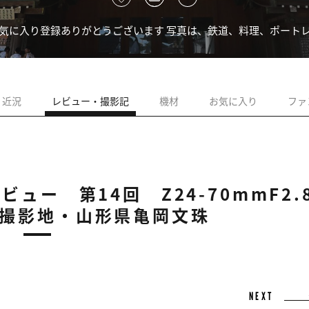
気に入り登録ありがとうございます 写真は、鉄道、料理、ポートレー
近況
レビュー・撮影記
機材
お気に入り
ファ
材レビュー 第14回 Z24-70mmF2.
撮影地・山形県亀岡文珠
NEXT