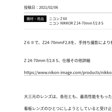
投稿日：2021/02/06
機材・用品
ニコン Z 6II
ニコン NIKKOR Z 24-70mm f/2.8 S
Z６Ⅱで、Z24-70mmF2.8を、手持ち撮影により
Z 24-70mm f/2.8 S、仕様その他詳細
https://ww
w.nikon-im
age.com/pr
oducts/nik
ko
大三元のレンズは、各社とも、最高性能をもった
看板レンズのひとつにしようとしていると受け止