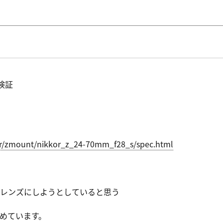
検証
r/zmount
/nikkor_z_
24-70mm_f2
8_s/spec.h
tml
レンズにしようとしていると思う
めています。