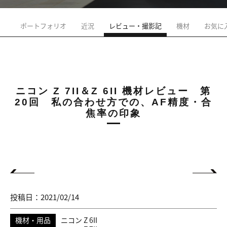
ポートフォリオ
近況
レビュー・撮影記
機材
お気に
ニコン Z 7II＆Z 6II 機材レビュー 第
20回 私の合わせ方での、AF精度・合
焦率の印象
投稿日：2021/02/14
機材・用品
ニコン Z 6II