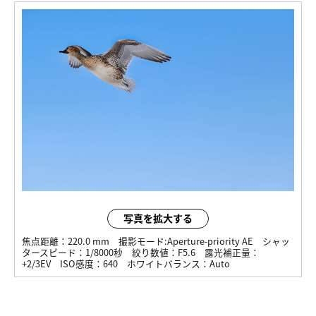
写真を拡大する
焦点距離：
220.0 mm
撮影モード:
Aperture-priority AE
シャッ
タースピード：
1/8000秒
絞り数値：
F5.6
露光補正量：
+2/3EV
ISO感度：
640
ホワイトバランス：
Auto