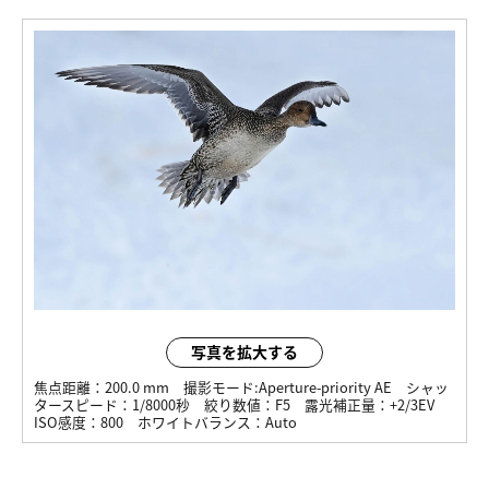
写真を拡大する
焦点距離：
200.0 mm
撮影モード:
Aperture-priority AE
シャッ
タースピード：
1/8000秒
絞り数値：
F5
露光補正量：
+2/3EV
ISO感度：
800
ホワイトバランス：
Auto