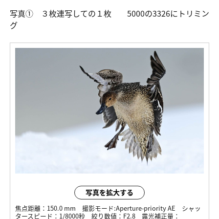
写真① ３枚連写しての１枚 5000の3326にトリミン
グ
写真を拡大する
焦点距離：
150.0 mm
撮影モード:
Aperture-priority AE
シャッ
タースピード：
1/8000秒
絞り数値：
F2.8
露光補正量：