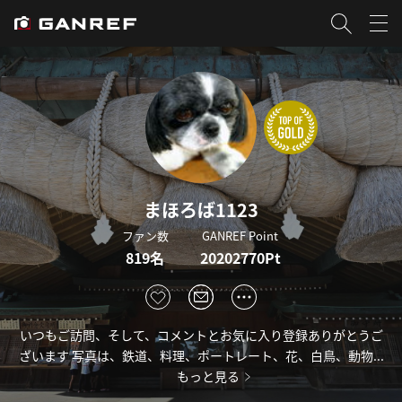
まほろば1123
ファン数
GANREF Point
819名
20202770Pt
いつもご訪問、そして、コメントとお気に入り登録ありがとうご
ざいます 写真は、鉄道、料理、ポートレート、花、白鳥、動物...
もっと見る