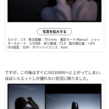
写真を拡大する
カメラ：
Z 8
焦点距離：
70.0 mm
撮影モード:
Manual
シャッ
タースピード：
1/100秒
絞り数値：
F2.8
露光補正量：
+1EV
ISO感度：
3200
ホワイトバランス：
Auto
ですが、この後はすぐにISO10000へと上がってしまい、
ほぼシルエットしか撮れない状況に陥りました。