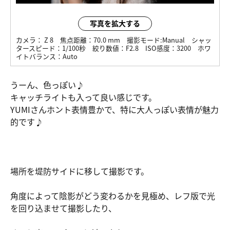
写真を拡大する
カメラ：
Z 8
焦点距離：
70.0 mm
撮影モード:
Manual
シャッ
タースピード：
1/100秒
絞り数値：
F2.8
ISO感度：
3200
ホワ
イトバランス：
Auto
うーん、色っぽい♪
キャッチライトも入って良い感じです。
YUMIさんホント表情豊かで、特に大人っぽい表情が魅力
的です♪
場所を堤防サイドに移して撮影です。
角度によって陰影がどう変わるかを見極め、レフ版で光
を回り込ませて撮影したり、