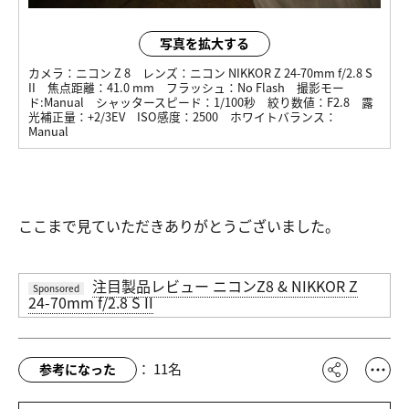
写真を拡大する
カメラ：
ニコン Z 8
レンズ：
ニコン NIKKOR Z 24-70mm f/2.8 S
II
焦点距離：
41.0 mm
フラッシュ：
No Flash
撮影モー
ド:
Manual
シャッタースピード：
1/100秒
絞り数値：
F2.8
露
光補正量：
+2/3EV
ISO感度：
2500
ホワイトバランス：
Manual
ここまで見ていただきありがとうございました。
注目製品レビュー ニコンZ8 & NIKKOR Z
Sponsored
24-70mm f/2.8 S II
：
11
名
参考になった