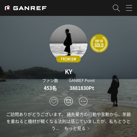
KY
ファン数
GANREF Point
453名
3881830Pt
ご訪問ありがとうございます。 諸先輩方の行動や言動から、年齢
を重ねると機材が軽くなる法則は感じていましたが、私もとうと
う...
もっと見る