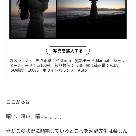
写真を拡大する
カメラ：
Z 8
焦点距離：
24.0 mm
撮影モード:
Manual
シャッ
タースピード：
1/100秒
絞り数値：
F2.8
露光補正量：
+1EV
ISO感度：
10000
ホワイトバランス：
Auto
ここからは
暗い、暗い、暗い。。。。
皆がこの状況に悶絶しているところを河野先生は楽しん