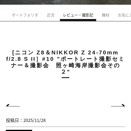
ポートフォリオ
近況
レビュー・撮影記
機材
お気に
[ニコン Z8＆NIKKOR Z 24-70mm
f/2.8 S II］#10 "ポートレート撮影セミ
ナー＆撮影会 照ヶ崎海岸撮影会その
２"
投稿日：2025/11/28