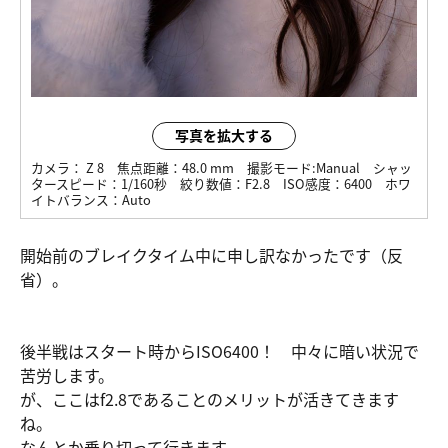
写真を拡大する
カメラ：
Z 8
焦点距離：
48.0 mm
撮影モード:
Manual
シャッ
タースピード：
1/160秒
絞り数値：
F2.8
ISO感度：
6400
ホワ
イトバランス：
Auto
開始前のブレイクタイム中に申し訳なかったです（反
省）。
後半戦はスタート時からISO6400！ 中々に暗い状況で
苦労します。
が、ここはf2.8であることのメリットが活きてきます
ね。
なんとか乗り切って行きます。