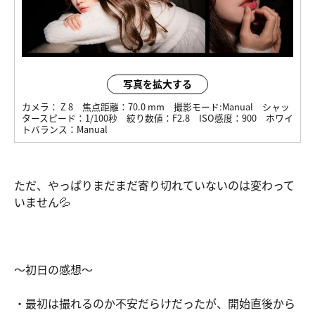
写真を拡大する
カメラ：
Z 8
焦点距離：
70.0 mm
撮影モード:
Manual
シャッ
タースピード：
1/100秒
絞り数値：
F2.8
ISO感度：
900
ホワイ
トバランス：
Manual
ただ、やっぱりまだまだ寄り切れていないのは変わって
いません💦
～初日の感想～
・最初は撮れるのか不安だらけだったが、開始直後から