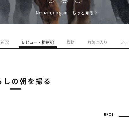
No pain, no gain
もっと見る
近況
レビュー・撮影記
機材
お気に入り
ファ
らしの朝を撮る
NEXT