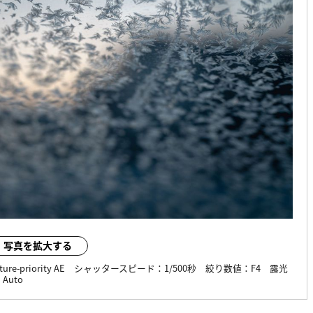
写真を拡大する
ture-priority AE
シャッタースピード：
1/500秒
絞り数値：
F4
露光
：
Auto