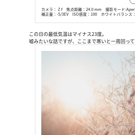
カメラ：
Z f
焦点距離：
24.0 mm
撮影モード:
Aper
補正量：
-5/3EV
ISO感度：
100
ホワイトバランス
この日の最低気温はマイナス23度。
嘘みたいな話ですが、ここまで寒いと一周回って