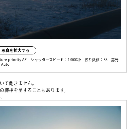
写真を拡大する
ture-priority AE
シャッタースピード：
1/500秒
絞り数値：
F8
露光
：
Auto
いて飽きません。
の様相を呈することもあります。
。