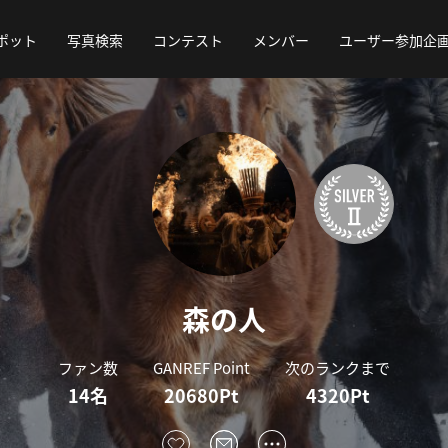
ポット
写真検索
コンテスト
メンバー
ユーザー参加企
森の人
ファン数
GANREF Point
次のランクまで
14名
20680Pt
4320Pt