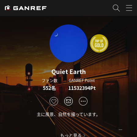
Quiet Earth
ファン数
GANREF Point
552名
11532394Pt
主に風景、自然を撮っています。
...
もっと見る