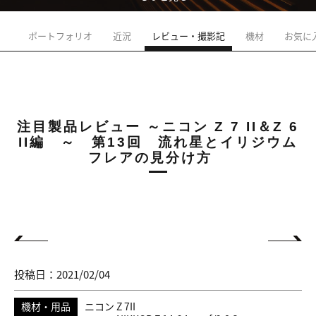
ポートフォリオ
近況
レビュー・撮影記
機材
お気に
注目製品レビュー ～ニコン Z 7 II＆Z 6
II編 ～ 第13回 流れ星とイリジウム
フレアの見分け方
投稿日：2021/02/04
機材・用品
ニコン Z 7II