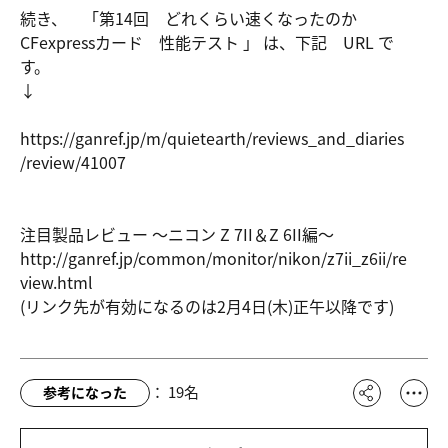
続き、 「第14回 どれくらい速くなったのか
CFexpressカード 性能テスト 」 は、下記 URL で
す。
↓
https://ga
nref.jp/m/
quietearth
/reviews_a
nd_diaries
/review/41
007
注目製品レビュー ～ニコン Z 7II＆Z 6II編～
http://gan
ref.jp/com
mon/monito
r/nikon/z7
ii_z6ii/re
view.html
(リンク先が有効になるのは2月4日(木)正午以降です)
：
19
名
参考になった