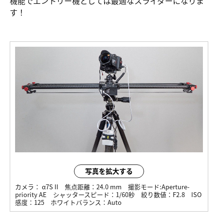
機能でエントリー機としては最適なスライダーになりま
す！
写真を拡大する
カメラ：
α7S II
焦点距離：
24.0 mm
撮影モード:
Aperture-
priority AE
シャッタースピード：
1/60秒
絞り数値：
F2.8
ISO
感度：
125
ホワイトバランス：
Auto