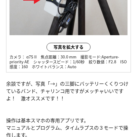
写真を拡大する
カメラ：
α7S II
焦点距離：
30.0 mm
撮影モード:
Aperture-
priority AE
シャッタースピード：
1/60秒
絞り数値：
F2.8
ISO
感度：
160
ホワイトバランス：
Auto
余談ですが、写真「→」の三脚にバッテリーくくりつけ
ているバンド、チャリンコ用ですがメッチャいいです
よ！ 激オススメです！！
操作は基本スマホの専用アプリです。
マニュアルとプログラム、タイムラプスの３モードで操
作します。