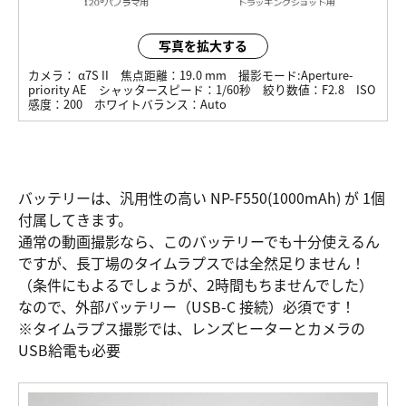
写真を拡大する
カメラ：
α7S II
焦点距離：
19.0 mm
撮影モード:
Aperture-
priority AE
シャッタースピード：
1/60秒
絞り数値：
F2.8
ISO
感度：
200
ホワイトバランス：
Auto
バッテリーは、汎用性の高い NP-F550(1000mAh) が 1個
付属してきます。
通常の動画撮影なら、このバッテリーでも十分使えるん
ですが、長丁場のタイムラプスでは全然足りません！
（条件にもよるでしょうが、2時間もちませんでした）
なので、外部バッテリー（USB-C 接続）必須です！
※タイムラプス撮影では、レンズヒーターとカメラの
USB給電も必要