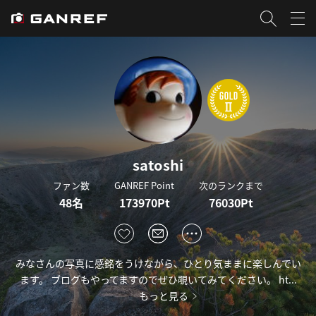
satoshi
ファン数
GANREF Point
次のランクまで
48名
173970Pt
76030Pt
みなさんの写真に感銘をうけながら、ひとり気ままに楽しんでい
ます。 ブログもやってますのでぜひ覗いてみてください。 ht...
もっと見る