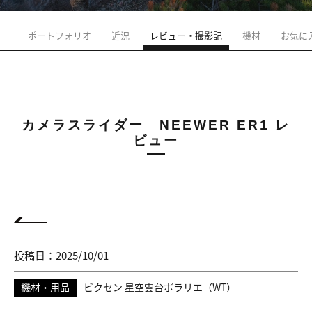
ポートフォリオ
近況
レビュー・撮影記
機材
お気に
カメラスライダー NEEWER ER1 レ
ビュー
投稿日：2025/10/01
機材・用品
ビクセン 星空雲台ポラリエ（WT）