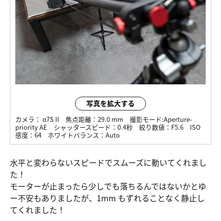
写真を拡大する
カメラ：
α7S II
焦点距離：
29.0 mm
撮影モード:
Aperture-
priority AE
シャッタースピード：
0.4秒
絞り数値：
F5.6
ISO
感度：
64
ホワイトバランス：
Auto
水平と変わらないスピードでスムーズに動いてくれまし
た！
モーターが止まったら少しでも落ちるんではないかとゆ
ー不安もありましたが、1mm もずれることなく静止し
てくれました！