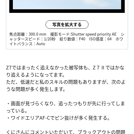
写真を拡大する
焦点距離：
300.0 mm
撮影モード:
Shutter speed priority AE
シ
ャッタースピード：
1/20秒
絞り数値：
F40
ISO感度：
64
ホワ
イトバランス：
Auto
Z7ではまったく追えなかった被写体も、Z７Ⅱではかな
り追えるようになってます。
ただ、低速だと私のスキルの問題もありますが、次のよ
うな問題が多く発生します。
・画面が見づらくなり、追ったつもりが先に行ってしま
っている。
・ワイドエリアAF-Cでピン抜けが多く発生する。
くにさんにコメントいただいて、ブラックアウトの問題