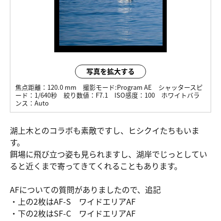
写真を拡大する
焦点距離：
120.0 mm
撮影モード:
Program AE
シャッタースピ
ード：
1/640秒
絞り数値：
F7.1
ISO感度：
100
ホワイトバラ
ンス：
Auto
湖上木とのコラボも素敵ですし、ヒシクイたちもいま
す。
餌場に飛び立つ姿も見られますし、湖岸でじっとしてい
ると近くまで寄ってきてくれることもあります。
AFについての質問がありましたので、追記
・上の2枚はAF-S ワイドエリアAF
・下の2枚はSF-C ワイドエリアAF