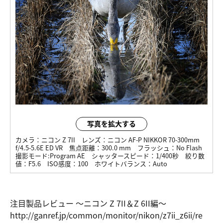
写真を拡大する
カメラ：
ニコン Z 7II
レンズ：
ニコン AF-P NIKKOR 70-300mm
f/4.5-5.6E ED VR
焦点距離：
300.0 mm
フラッシュ：
No Flash
撮影モード:
Program AE
シャッタースピード：
1/400秒
絞り数
値：
F5.6
ISO感度：
100
ホワイトバランス：
Auto
注目製品レビュー ～ニコン Z 7II＆Z 6II編～
http://gan
ref.jp/com
mon/monito
r/nikon/z7
ii_z6ii/re