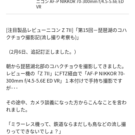
ニコン AF-P NIKKOR 70-300mm f/4.5-5.6E ED
VR
[注目製品レビューニコン Z 7II]「第15回－琵琶湖のコハ
クチョウ撮影記(流し撮り考察も)」
（2月6日、追記訂正しました。）
朝から琵琶湖北部のコハクチョウを撮影してきました。
レビュー機の「Z 7II」にFTZ経由で「AF-P NIKKOR 70-
300mm f/4.5-5.6E ED VR」１本付けで手持ち撮影です
が･･･
その途中、カメラ談義になった方からこんなことを言わ
れました。
「ミラーレス機って、鉄道ならまだしも鳥などの流し撮
りってできないでしょ？」