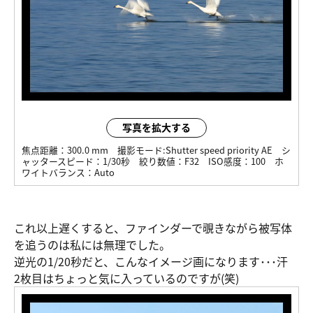
写真を拡大する
焦点距離：
300.0 mm
撮影モード:
Shutter speed priority AE
シ
ャッタースピード：
1/30秒
絞り数値：
F32
ISO感度：
100
ホ
ワイトバランス：
Auto
これ以上遅くすると、ファインダーで覗きながら被写体
を追うのは私には無理でした。
逆光の1/20秒だと、こんなイメージ画になります･･･汗
2枚目はちょっと気に入っているのですが(笑)