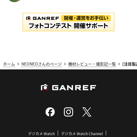
ホーム
NEONEOさんのページ
機材レビュー・撮影記一覧
[注目製
デジカメ Watch
デジカメ Watch Channel