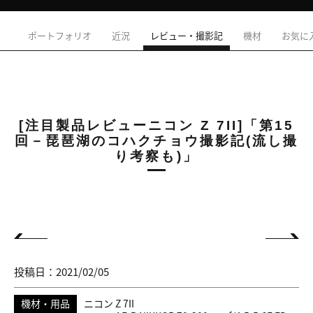
ポートフォリオ
近況
レビュー・撮影記
機材
お気に
[注目製品レビューニコン Z 7II]「第15
回－琵琶湖のコハクチョウ撮影記(流し撮
り考察も)」
投稿日：2021/02/05
機材・用品
ニコン Z 7II