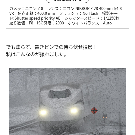
カメラ：
ニコン Z 8
レンズ：
ニコン NIKKOR Z 28-400mm f/4-8
VR
焦点距離：
400.0 mm
フラッシュ：
No Flash
撮影モー
ド:
Shutter speed priority AE
シャッタースピード：
1/1250秒
絞り数値：
F8
ISO感度：
2000
ホワイトバランス：
Auto
でも焦らず、置きピンでの待ち伏せ撮影！
私はこんなのが撮れました。