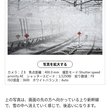
写真を拡大する
カメラ：
Z 8
焦点距離：
400.0 mm
撮影モード:
Shutter speed
priority AE
シャッタースピード：
1/1250秒
絞り数値：
F8
ISO感度：
3600
ホワイトバランス：
Auto
上の写真は、画面の先の方へ向かっている上り新幹線
で、雪の中へ消えていく感じで、後追いになります。