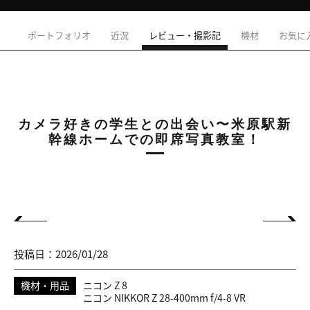
ポートフォリオ
近況
レビュー・撮影記
機材
お気に
カメラ好きの学生との出会い〜米原駅新
幹線ホームでの即席写真教室！
投稿日：2026/01/28
機材・用品
ニコン Z 8
ニコン NIKKOR Z 28-400mm f/4-8 VR