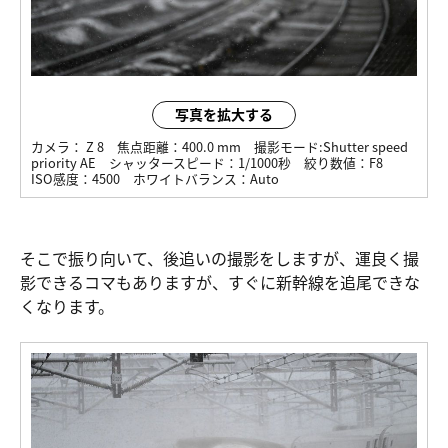
写真を拡大する
カメラ：
Z 8
焦点距離：
400.0 mm
撮影モード:
Shutter speed
priority AE
シャッタースピード：
1/1000秒
絞り数値：
F8
ISO感度：
4500
ホワイトバランス：
Auto
そこで振り向いて、後追いの撮影をしますが、運良く撮
影できるコマもありますが、すぐに新幹線を追尾できな
くなります。