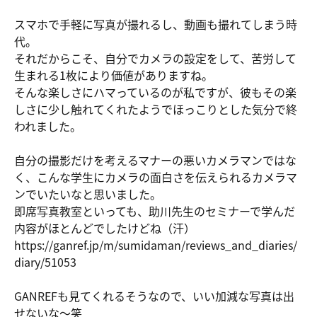
スマホで手軽に写真が撮れるし、動画も撮れてしまう時
代。
それだからこそ、自分でカメラの設定をして、苦労して
生まれる1枚により価値がありますね。
そんな楽しさにハマっているのが私ですが、彼もその楽
しさに少し触れてくれたようでほっこりとした気分で終
われました。
自分の撮影だけを考えるマナーの悪いカメラマンではな
く、こんな学生にカメラの面白さを伝えられるカメラマ
ンでいたいなと思いました。
即席写真教室といっても、助川先生のセミナーで学んだ
内容がほとんどでしたけどね（汗）
https://ga
nref.jp/m/
sumidaman/
reviews_an
d_diaries/
diary/5105
3
GANREFも見てくれるそうなので、いい加減な写真は出
せないな〜笑