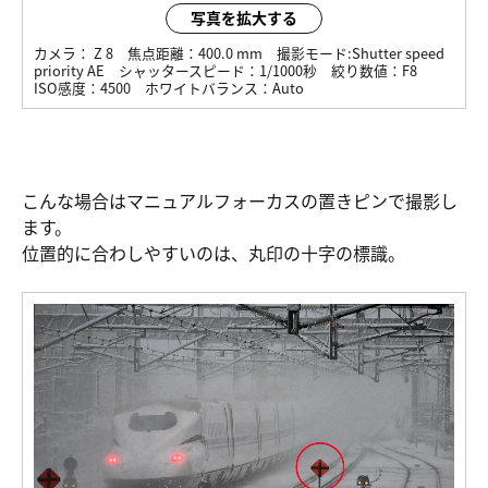
写真を拡大する
カメラ：
Z 8
焦点距離：
400.0 mm
撮影モード:
Shutter speed
priority AE
シャッタースピード：
1/1000秒
絞り数値：
F8
ISO感度：
4500
ホワイトバランス：
Auto
こんな場合はマニュアルフォーカスの置きピンで撮影し
ます。
位置的に合わしやすいのは、丸印の十字の標識。