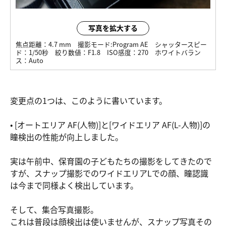
写真を拡大する
焦点距離：
4.7 mm
撮影モード:
Program AE
シャッタースピー
ド：
1/50秒
絞り数値：
F1.8
ISO感度：
270
ホワイトバラン
ス：
Auto
変更点の1つは、このように書いています。
• [オートエリア AF(人物)]と[ワイドエリア AF(L-人物)]の
瞳検出の性能が向上しました。
実は午前中、保育園の子どもたちの撮影をしてきたので
すが、スナップ撮影でのワイドエリアLでの顔、瞳認識
は今まで同様よく検出しています。
そして、集合写真撮影。
これは普段は顔検出は使いませんが、スナップ写真その