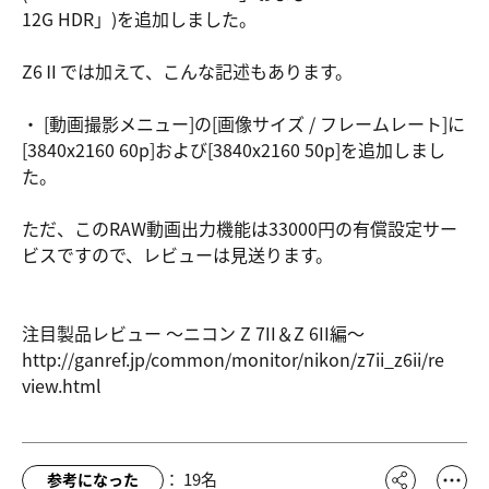
12G HDR」)を追加しました。
Z6Ⅱでは加えて、こんな記述もあります。
・ [動画撮影メニュー]の[画像サイズ / フレームレート]に
[3840x2160 60p]および[3840x2160 50p]を追加しまし
た。
ただ、このRAW動画出力機能は33000円の有償設定サー
ビスですので、レビューは見送ります。
注目製品レビュー ～ニコン Z 7II＆Z 6II編～
http://gan
ref.jp/com
mon/monito
r/nikon/z7
ii_z6ii/re
view.html
：
19
名
参考になった