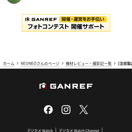
ホーム
NEONEOさんのページ
機材レビュー・撮影記一覧
[注目製
デジカメ Watch
デジカメ Watch Channel