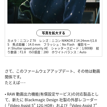
写真を拡大する
カメラ：
ニコン Z 7II
レンズ：
ニコン NIKKOR Z 14-24mm f/2.8
S
焦点距離：
14.0 mm
フラッシュ：
No Flash
撮影モー
ド:
Shutter speed priority AE
シャッタースピード：
1/800秒
絞
り数値：
F2.8
ISO感度：
280
ホワイトバランス：
Auto
さて、このファームウェアアップデート、その他は動画
関係です。
たとえば･･･
• RAW 動画出力機能(有償設定サービス)の対応製品とし
て、新たに Blackmagic Design 社製の外部レコーダー
(「Video Assist 5" 12G HDR」および「Video Assist 7"