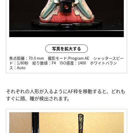
写真を拡大する
焦点距離：
70.0 mm
撮影モード:
Program AE
シャッタースピー
ド：
1/80秒
絞り数値：
F4
ISO感度：
1400
ホワイトバラン
ス：
Auto
それぞれの人形が入るようにAF枠を移動すると、どれも
すぐに顔、瞳が検出されます。