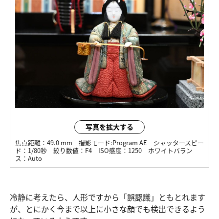
写真を拡大する
焦点距離：
49.0 mm
撮影モード:
Program AE
シャッタースピー
ド：
1/80秒
絞り数値：
F4
ISO感度：
1250
ホワイトバラン
ス：
Auto
冷静に考えたら、人形ですから「誤認識」ともとれます
が、とにかく今まで以上に小さな顔でも検出できるよう