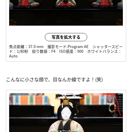
写真を拡大する
焦点距離：
37.0 mm
撮影モード:
Program AE
シャッタースピー
ド：
1/80秒
絞り数値：
F4
ISO感度：
900
ホワイトバランス：
Auto
こんなに小さな顔で、目なんか線ですよ！(笑)