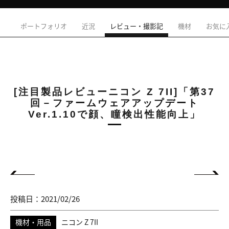
ポートフォリオ
近況
レビュー・撮影記
機材
お気に
[注目製品レビューニコン Z 7II]「第37
回－ファームウェアアップデート
Ver.1.10で顔、瞳検出性能向上」
投稿日：2021/02/26
機材・用品
ニコン Z 7II