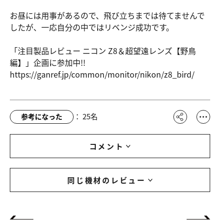
お昼には用事があるので、飛び立ちまでは待てませんで
したが、一応自分の中ではリベンジ成功です。
「注目製品レビュー ニコン Z8＆超望遠レンズ【野鳥
編】」企画に参加中!!
https://ga
nref.jp/co
mmon/monit
or/nikon/z
8_bird/
：
25
名
参考になった
コメント
同じ機材のレビュー