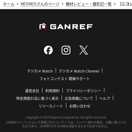
ホーム
NEONEOさんのページ
機材レビュー・撮影記一覧
［ニコ
デジカメ Watch
デジカメ Watch Channel
フォトコンテスト 開催サポート
運営会社
利用規約
プライバシーポリシー
特定商取引法に基づく表示
広告掲載について
ヘルプ
リリースノート
お問い合わせ
Copyright © 2026 Impress Corporation. All rights reserved.
GANREFメンバーによって投稿されたコンテンツは、メンバー個々の視点、主観に基づいた
ものであり、GANREFがその内容を保証するものではありません。