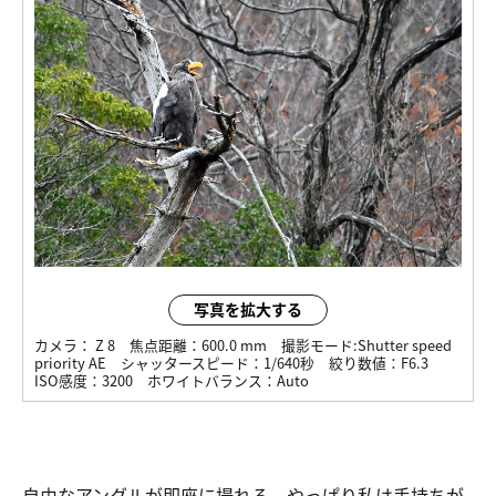
写真を拡大する
カメラ：
Z 8
焦点距離：
600.0 mm
撮影モード:
Shutter speed
priority AE
シャッタースピード：
1/640秒
絞り数値：
F6.3
ISO感度：
3200
ホワイトバランス：
Auto
自由なアングルが即座に撮れる、やっぱり私は手持ちが