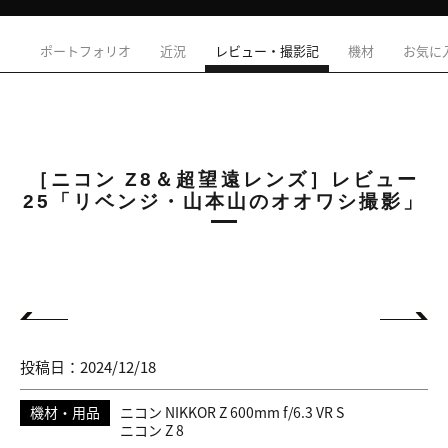
ポートフォリオ
近況
レビュー・撮影記
機材
お気に
［ニコン Z8＆超望遠レンズ］レビュー
25「リベンジ・山本山のオオワシ撮影」
投稿日：2024/12/18
機材・用品
ニコン NIKKOR Z 600mm f/6.3 VR S
ニコン Z 8