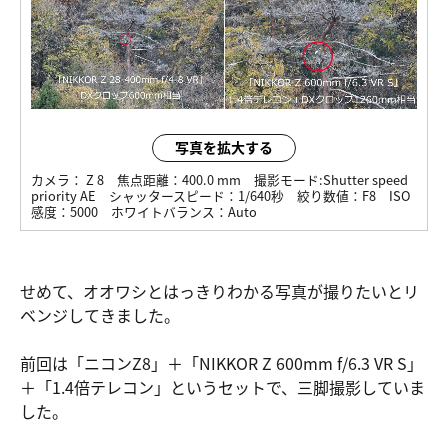
写真を拡大する
カメラ：
Z 8
焦点距離：
400.0 mm
撮影モード:
Shutter speed
priority AE
シャッタースピード：
1/640秒
絞り数値：
F8
ISO
感度：
5000
ホワイトバランス：
Auto
せめて、オオワシとはっきりわかる写真が撮りたいとリ
ベンジしてきました。
前回は「ニコンZ8」＋「NIKKOR Z 600mm f/6.3 VR S」
＋「1.4倍テレコン」というセットで、三脚撮影していま
した。