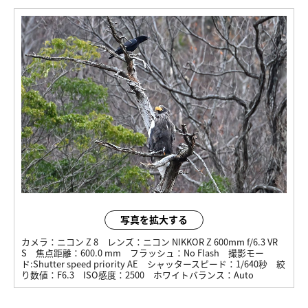
写真を拡大する
カメラ：
ニコン Z 8
レンズ：
ニコン NIKKOR Z 600mm f/6.3 VR
S
焦点距離：
600.0 mm
フラッシュ：
No Flash
撮影モー
ド:
Shutter speed priority AE
シャッタースピード：
1/640秒
絞
り数値：
F6.3
ISO感度：
2500
ホワイトバランス：
Auto