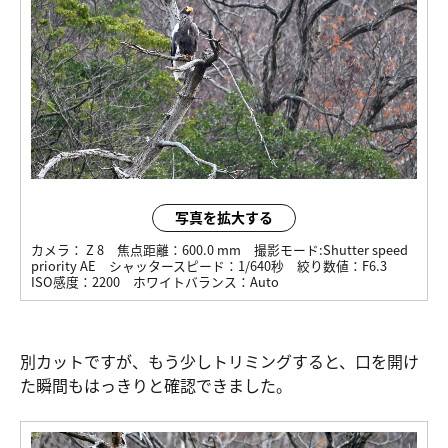
写真を拡大する
カメラ：
Z 8
焦点距離：
600.0 mm
撮影モード:
Shutter speed
priority AE
シャッタースピード：
1/640秒
絞り数値：
F6.3
ISO感度：
2200
ホワイトバランス：
Auto
別カットですが、もう少しトリミングすると、口を開け
た瞬間もはっきりと確認できました。