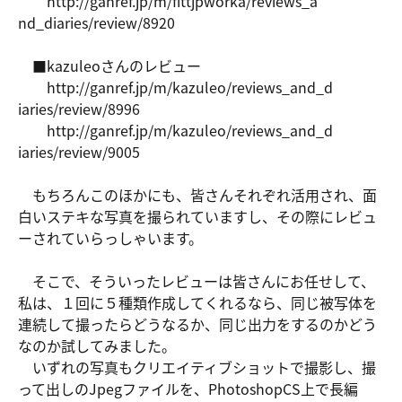
http://gan
ref.jp/m/f
ittjpworka
/reviews_a
nd_diaries
/review/89
20
■kazuleoさんのレビュー
http://gan
ref.jp/m/k
azuleo/rev
iews_and_d
iaries/rev
iew/8996
http://gan
ref.jp/m/k
azuleo/rev
iews_and_d
iaries/rev
iew/9005
もちろんこのほかにも、皆さんそれぞれ活用され、面
白いステキな写真を撮られていますし、その際にレビュ
ーされていらっしゃいます。
そこで、そういったレビューは皆さんにお任せして、
私は、１回に５種類作成してくれるなら、同じ被写体を
連続して撮ったらどうなるか、同じ出力をするのかどう
なのか試してみました。
いずれの写真もクリエイティブショットで撮影し、撮
って出しのJpegファイルを、PhotoshopCS上で長編