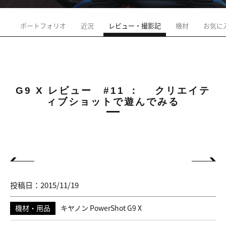
ポートフォリオ
近況
レビュー・撮影記
機材
お気に
G9 X レビュー #11 ： クリエイテ
ィブショットで遊んでみる
投稿日：2015/11/19
機材・用品
キヤノン PowerShot G9 X