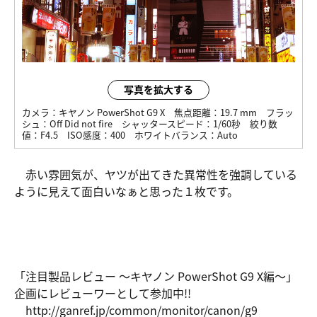
写真を拡大する
カメラ：
キヤノン PowerShot G9 X
焦点距離：
19.7 mm
フラッ
シュ：
Off Did not fire
シャッタースピード：
1/60秒
絞り数
値：
F4.5
ISO感度：
400
ホワイトバランス：
Auto
赤い雰囲気が、ヤツが出てきた異常性を強調している
ように見えて面白いなぁと思った１枚です。
「注目製品レビュー ～キヤノン PowerShot G9 X編～」
企画にレビューワーとして参加中!!
http://gan
ref.jp/com
mon/monito
r/canon/g9