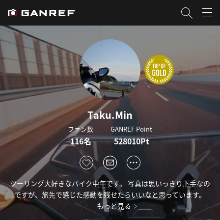
Taku.Min
ファン数
GANREF Point
116名
528010Pt
ツーリング大好きなバイク中年です。 写真は思いっきり下手なの
ですが、旅先で感じた感動を残せたらいいなと思っています。
もっと見る