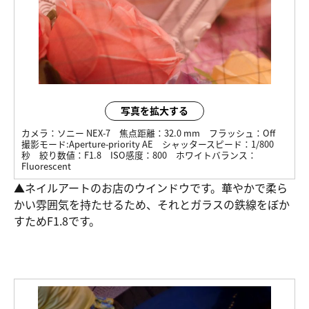
写真を拡大する
カメラ：
ソニー NEX-7
焦点距離：
32.0 mm
フラッシュ：
Off
撮影モード:
Aperture-priority AE
シャッタースピード：
1/800
秒
絞り数値：
F1.8
ISO感度：
800
ホワイトバランス：
Fluorescent
▲ネイルアートのお店のウインドウです。華やかで柔ら
かい雰囲気を持たせるため、それとガラスの鉄線をぼか
すためF1.8です。