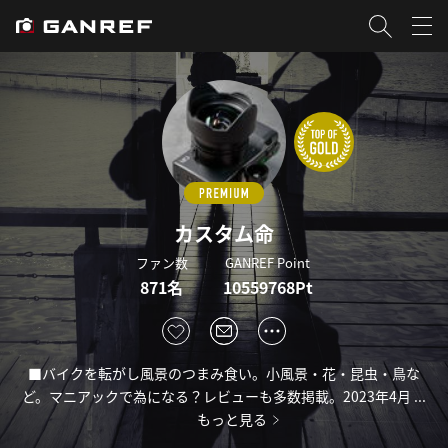
カスタム命
ファン数
GANREF Point
871名
10559768Pt
■バイクを転がし風景のつまみ食い。小風景・花・昆虫・鳥な
ど。マニアックで為になる？レビューも多数掲載。2023年4月 ...
もっと見る