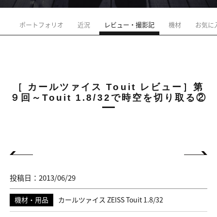
ポートフォリオ
近況
レビュー・撮影記
機材
お気に
［ カールツァイス Touit レビュー］第
９回～Touit 1.8/32で時空を切り取る②
投稿日：2013/06/29
機材・用品
カールツァイス ZEISS Touit 1.8/32