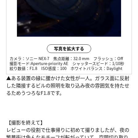
写真を拡大する
カメラ：
ソニー NEX-7
焦点距離：
32.0 mm
フラッシュ：
Off
撮影モード:
Aperture-priority AE
シャッタースピード：
1/10秒
絞り数値：
F1.8
ISO感度：
100
ホワイトバランス：
Daylight
▲ある装置の縁に腰かけた女性が一人。ガラス面に反射
した隣接するビルの照明を取り込み夜の雰囲気を持たせ
るためうつろなF1.8です。
【撮影を終えて】
レビューの役割で仕事帰りに初めて撮りましたが、夜の
繁華街は色んなモチーフが転がっていて、空間切り取り