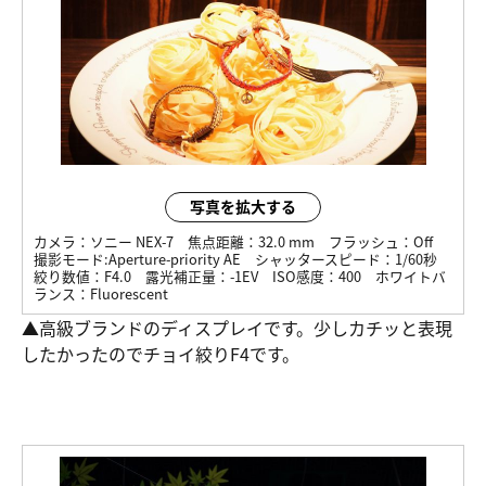
写真を拡大する
カメラ：
ソニー NEX-7
焦点距離：
32.0 mm
フラッシュ：
Off
撮影モード:
Aperture-priority AE
シャッタースピード：
1/60秒
絞り数値：
F4.0
露光補正量：
-1EV
ISO感度：
400
ホワイトバ
ランス：
Fluorescent
▲高級ブランドのディスプレイです。少しカチッと表現
したかったのでチョイ絞りF4です。