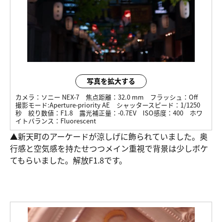
写真を拡大する
カメラ：
ソニー NEX-7
焦点距離：
32.0 mm
フラッシュ：
Off
撮影モード:
Aperture-priority AE
シャッタースピード：
1/1250
秒
絞り数値：
F1.8
露光補正量：
-0.7EV
ISO感度：
400
ホワ
イトバランス：
Fluorescent
▲新天町のアーケードが涼しげに飾られていました。奥
行感と空気感を持たせつつメイン重視で背景は少しボケ
てもらいました。解放F1.8です。