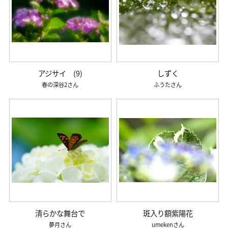
アジサイ (9)
しずく
春の深谷2
ふうた
清らかな舞台で
斑入り額紫陽花
夢月
umeken