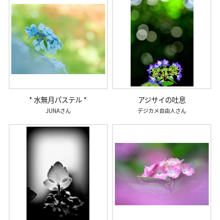
* 水無月パステル *
アジサイの吐息
JUNA
デジカメ自由人