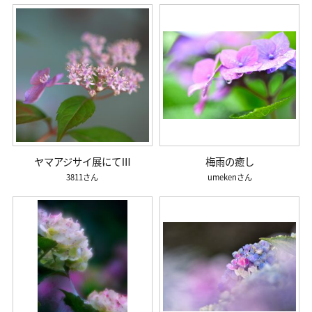
ヤマアジサイ展にてⅢ
梅雨の癒し
3811
umeken