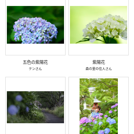
五色の紫陽花
紫陽花
テン
森の里の住人