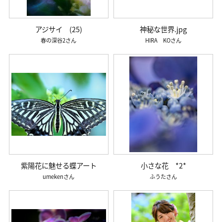
アジサイ (25)
神秘な世界.jpg
春の深谷2
HIRA KO
紫陽花に魅せる蝶アート
小さな花 *2*
umeken
ふうた