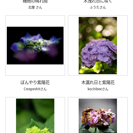
梅雨の晴れ間
木洩れ日に咲く
北狸
ふうた
ぼんやり紫陽花
木漏れ日と紫陽花
Creapeshit
kochibee