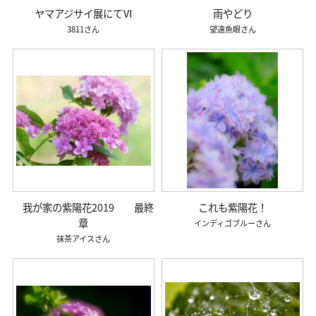
ヤマアジサイ展にてⅥ
雨やどり
3811
望遠魚眼
我が家の紫陽花2019 最終
これも紫陽花！
章
インディゴブルー
抹茶アイス