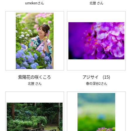
umeken
北狸
紫陽花の咲くころ
アジサイ (15)
北狸
春の深谷2