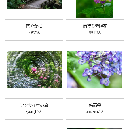
密やかに
雨待ち紫陽花
N村
夢月
アジサイ空の旅
梅雨雫
kyon-ji
umeken