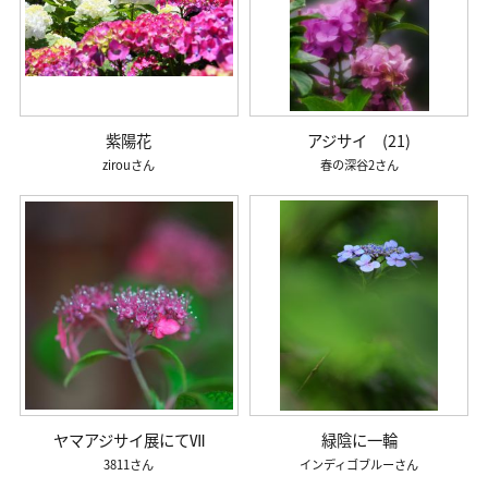
紫陽花
アジサイ (21)
zirou
春の深谷2
ヤマアジサイ展にてⅦ
緑陰に一輪
3811
インディゴブルー