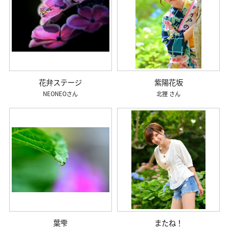
花弁ステージ
紫陽花坂
NEONEO
北狸
葉雫
またね！