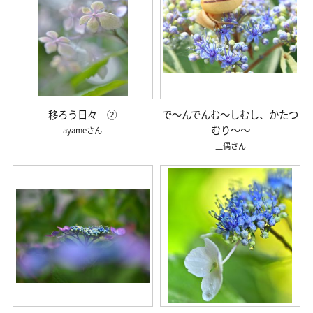
移ろう日々 ②
で～んでんむ～しむし、かたつ
むり～～
ayame
土偶