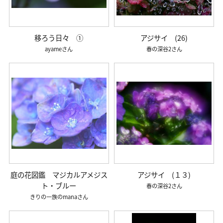
移ろう日々 ①
アジサイ (26)
ayame
春の深谷2
庭の花図鑑 マジカルアメジス
アジサイ (１３)
ト・ブルー
春の深谷2
きりの一族のmana