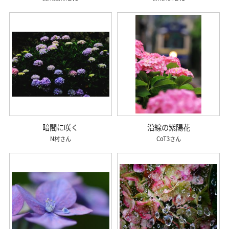
暗闇に咲く
沿線の紫陽花
N村
CoT3