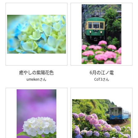
癒やしの紫陽花色
6月の江ノ電
umeken
CoT3