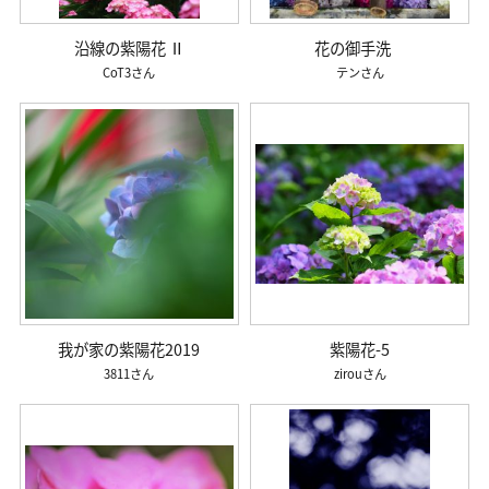
沿線の紫陽花 Ⅱ
花の御手洗
CoT3
テン
我が家の紫陽花2019
紫陽花-5
3811
zirou