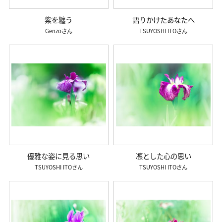
紫を纏う
語りかけたあなたへ
Genzo
TSUYOSHI ITO
優雅な姿に見る思い
凛とした心の思い
TSUYOSHI ITO
TSUYOSHI ITO