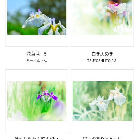
花菖蒲 5
白き仄めき
ちーべん
TSUYOSHI ITO
微かに触れた胸の想い
純白の香りとともに