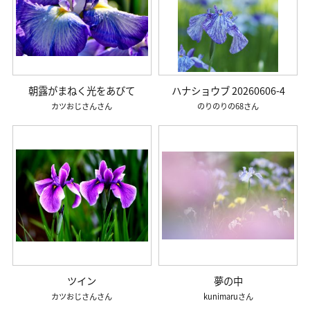
朝露がまねく光をあびて
ハナショウブ 20260606-4
カツおじさん
のりのりの68
ツイン
夢の中
カツおじさん
kunimaru