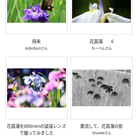
飛来
花菖蒲 6
kobe3sun
ちーべん
花菖蒲を800ｍｍの望遠レンズ
墨流して、花菖蒲の影
で撮ってみました
Shumei