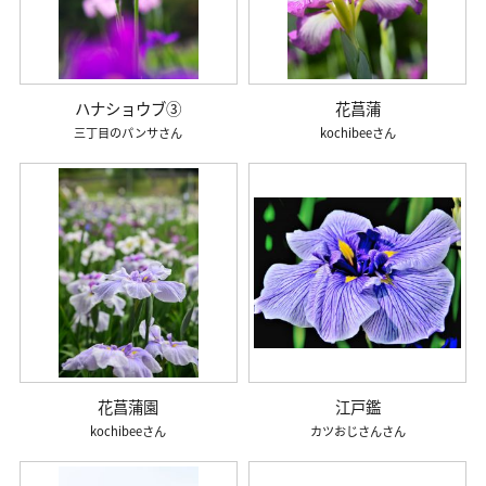
ハナショウブ③
花菖蒲
三丁目のパンサ
kochibee
花菖蒲園
江戸鑑
kochibee
カツおじさん