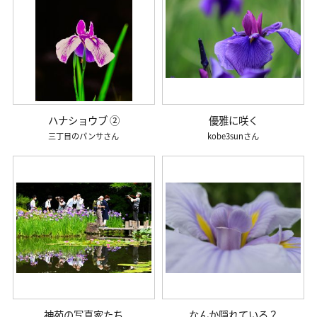
ハナショウブ ②
優雅に咲く
三丁目のパンサ
kobe3sun
神苑の写真家たち
なんか隠れている？