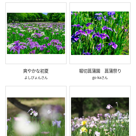
爽やかな初夏
堀切菖蒲園 菖蒲祭り
よしぴょん
go-ka