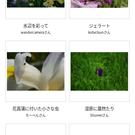
水辺を彩って
ジェラート
wandercamera
kobe3sun
花菖蒲に付いた小さな虫
湿原に蕭然たり
ちーべん
Shumei