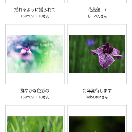
揺れるように揺られて
花菖蒲 7
TSUYOSHI ITO
ちーべん
鮮やかな色彩の
毎年期待します
TSUYOSHI ITO
kobe3sun