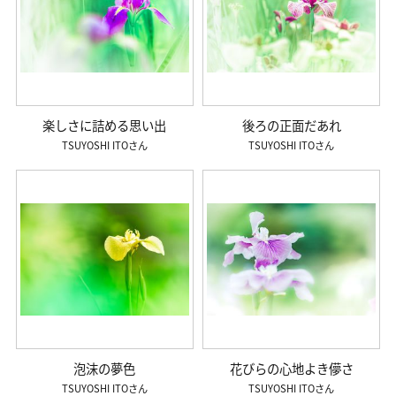
楽しさに詰める思い出
後ろの正面だあれ
TSUYOSHI ITO
TSUYOSHI ITO
泡沫の夢色
花びらの心地よき儚さ
TSUYOSHI ITO
TSUYOSHI ITO