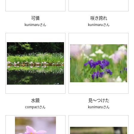
可憐
咲き誇れ
kunimaru
kunimaru
水鏡
見～つけた
compact
kunimaru