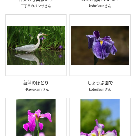
三丁目のパンサ
kobe3sun
菖蒲のほとり
しょうぶ園で
T-Kawakami
kobe3sun