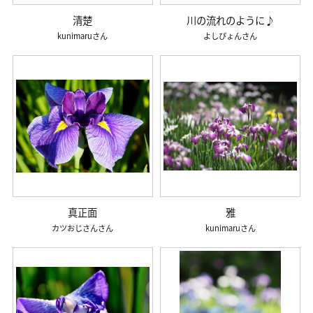
清楚
川の流れのように♪
kunimaru
よしぴょん
真正面
雅
カツおじさん
kunimaru