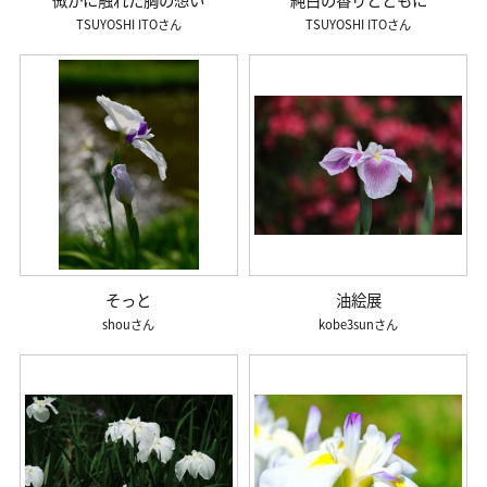
TSUYOSHI ITO
TSUYOSHI ITO
そっと
油絵展
shou
kobe3sun