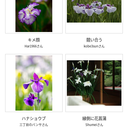
キメ顔
競い合う
Har1966
kobe3sun
ハナショウブ
縁側に花菖蒲
三丁目のパンサ
Shumei