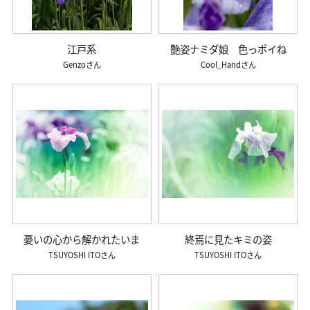
江戸系
艶姿ナミダ娘 色っポイね
Genzo
Cool_Hand
憂いの心から解かれたいま
終焉に見たキミの姿
TSUYOSHI ITO
TSUYOSHI ITO