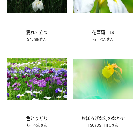
濡れて立つ
花菖蒲 19
Shumei
ちーべん
色とりどり
おぼろげな幻のなかで
ちーべん
TSUYOSHI ITO