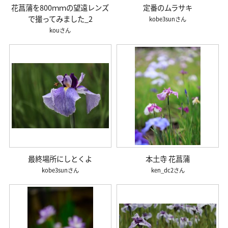
花菖蒲を800ｍｍの望遠レンズ
定番のムラサキ
で撮ってみました_2
kobe3sun
kou
最終場所にしとくよ
本土寺 花菖蒲
kobe3sun
ken_dc2