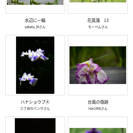
水辺に一輪
花菖蒲 13
sakata_M
ちーべん
ハナショウブ④
台風の傷跡
三丁目のパンサ
Har1966