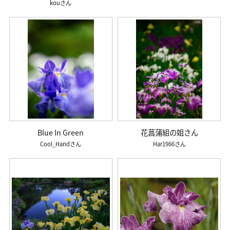
kou
Blue In Green
花菖蒲組の姐さん
Cool_Hand
Har1966