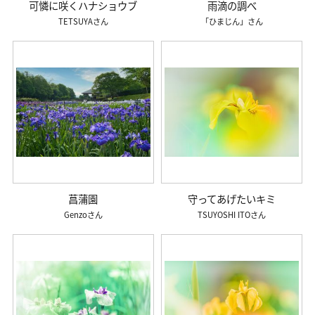
可憐に咲くハナショウブ
雨滴の調べ
TETSUYA
「ひまじん」
菖蒲園
守ってあげたいキミ
Genzo
TSUYOSHI ITO