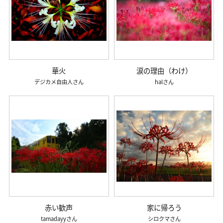
華火
涙の理由（わけ）
デジカメ自由人
hal
赤い歓声
家に帰ろう
tamadayy
シロクマ