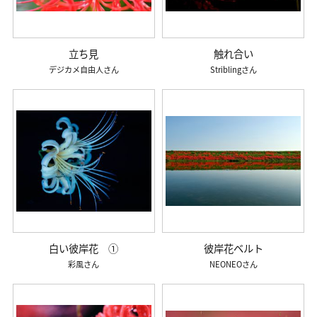
立ち見
触れ合い
デジカメ自由人
Stribling
白い彼岸花 ①
彼岸花ベルト
彩風
NEONEO