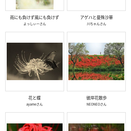
雨にも負けず風にも負けず
アゲハと曼殊沙華
よっしぃー
川ちゃん
花と蝶
彼岸花散歩
ayame
NEONEO