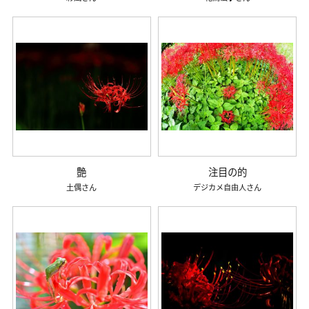
艶
注目の的
土偶
デジカメ自由人