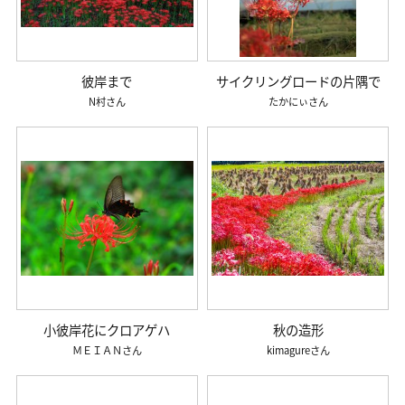
彼岸まで
サイクリングロードの片隅で
N村
たかにぃ
小彼岸花にクロアゲハ
秋の造形
ＭＥＩＡＮ
kimagure