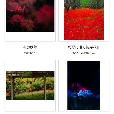
赤の妖艶
桜堤に咲く彼岸花Ⅱ
Marsi
SAKUMOMO