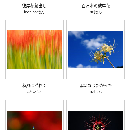
彼岸花蔵出し
百万本の彼岸花
kochibee
N村
秋風に揺れて
雲になりたかった
ふうた
N村