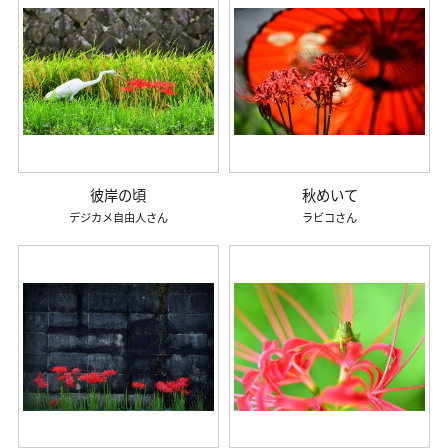
彼岸の頃
秋めいて
デジカメ自由人
ラビコ