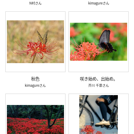
N村
kimagure
秋色
咲き始め、出始め。
kimagure
芥川 千景