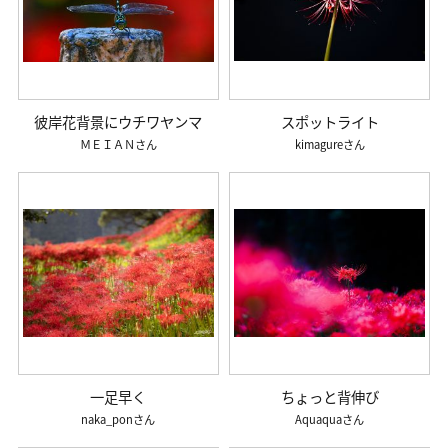
彼岸花背景にウチワヤンマ
スポットライト
ＭＥＩＡＮ
kimagure
一足早く
ちょっと背伸び
naka_pon
Aquaqua