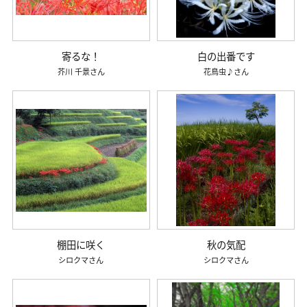
寄るな！
白の出番です
芥川 千景
花鳥虫♪
棚田に咲く
秋の気配
シロクマ
シロクマ