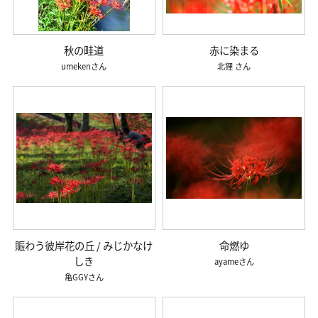
秋の畦道
赤に染まる
umeken
北狸
賑わう彼岸花の丘 / みじかなけ
命燃ゆ
しき
ayame
亀GGY