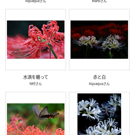
Aquaqua
Marsi
水滴を纏って
赤と白
N村
Aquaqua