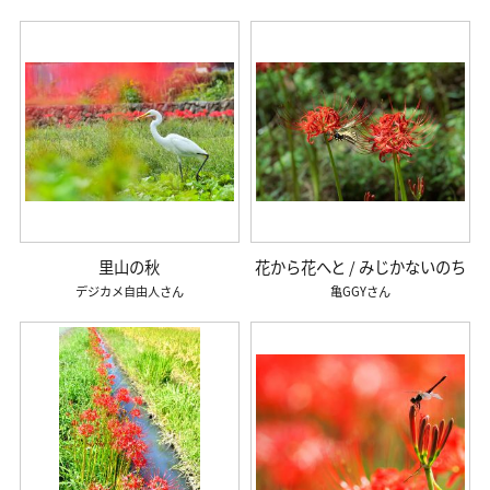
里山の秋
花から花へと / みじかないのち
デジカメ自由人
亀GGY