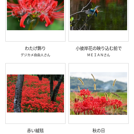
わたげ飾り
小彼岸花の映り込む前で
デジカメ自由人
ＭＥＩＡＮ
赤い絨毯
秋の日