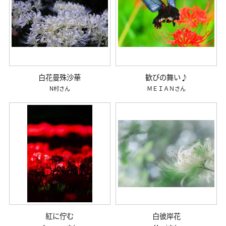
白花曼殊沙華
歓びの舞い♪
N村
ＭＥＩＡＮ
紅に佇む
白彼岸花