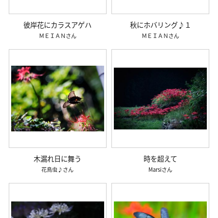
彼岸花にカラスアゲハ
秋にホバリング♪１
ＭＥＩＡＮ
ＭＥＩＡＮ
木漏れ日に舞う
時を超えて
花鳥虫♪
Marsi