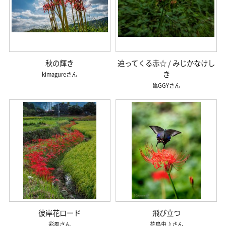
秋の輝き
迫ってくる赤☆ / みじかなけし
き
kimagure
亀GGY
彼岸花ロード
飛び立つ
彩風
花鳥虫♪