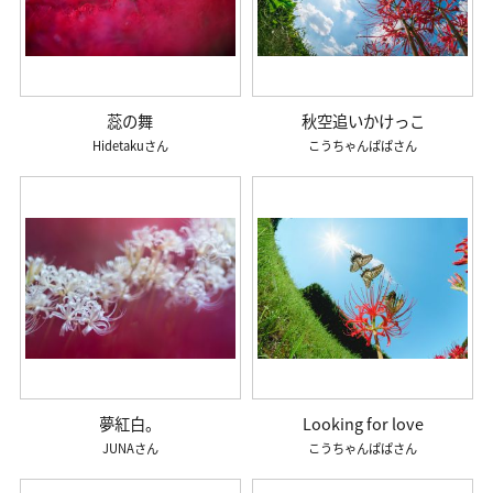
蕊の舞
秋空追いかけっこ
Hidetaku
こうちゃんぱぱ
夢紅白。
Looking for love
JUNA
こうちゃんぱぱ