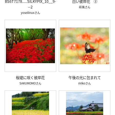
BS6T7178.....SILKYPIX_10__9-
白い彼岸花 ②
--2
彩風
yoseilinux
桜堤に咲く彼岸花
午後の光に包まれて
SAKUMOMO
ririko