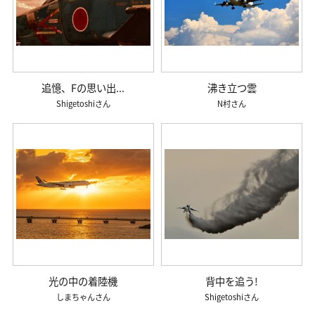
追憶、Fの思い出...
沸き立つ雲
Shigetoshi
N村
光の中の着陸機
背中を追う!
しまちゃん
Shigetoshi