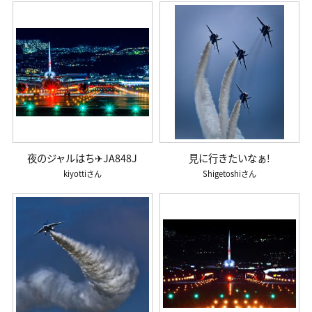
夜のジャルはち✈JA848J
見に行きたいなぁ!
kiyotti
Shigetoshi