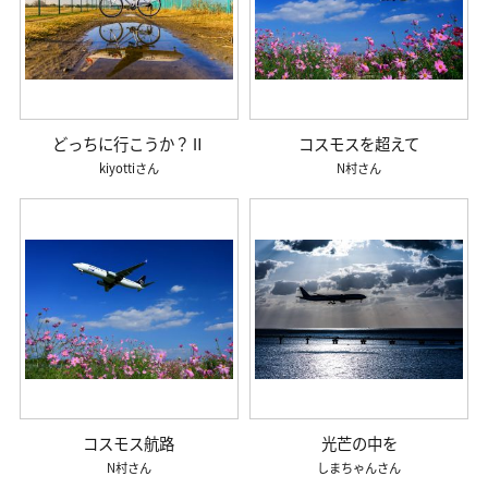
どっちに行こうか？Ⅱ
コスモスを超えて
kiyotti
N村
コスモス航路
光芒の中を
N村
しまちゃん