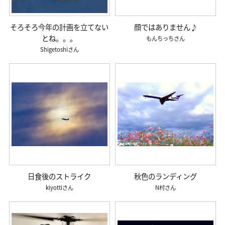
そろそろ今年の計画を立てない
顔ではありません♪
とね。。。
もんちっち
Shigetoshi
日食後のストライク
秋色のランディング
kiyotti
N村