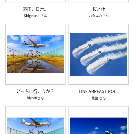
羽田、日常...
桜ノ杜
Shigetoshi
ハタユカ
どっちに行こうか？
LINE ABREAST ROLL
kiyotti
北狸