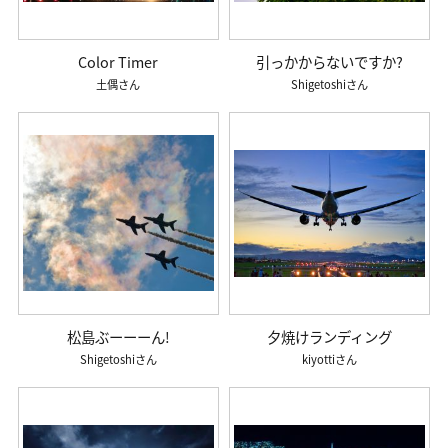
Color Timer
引っかからないですか?
土偶
Shigetoshi
松島ぶーーーん!
夕焼けランディング
Shigetoshi
kiyotti