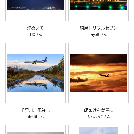
煌めいて
練炭トリプルセブン
土偶
kiyotti
千里川、風強し
朝焼けを背景に
kiyotti
もんちっち