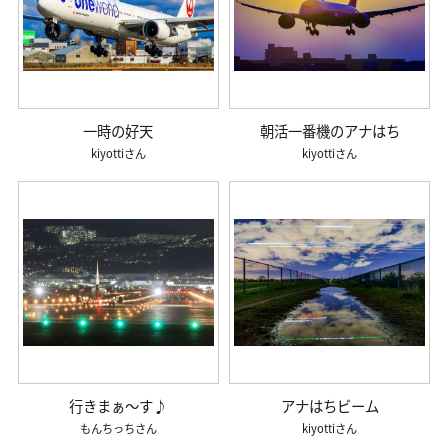
一時の好天
朝活一番機のアナはち
kiyotti
kiyotti
行きまぁ～す♪
アナはちビーム
もんちっち
kiyotti