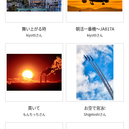
舞い上がる時
朝活一番機～JA817A
kiyotti
kiyotti
貫いて
お空で背泳!
もんちっち
Shigetoshi