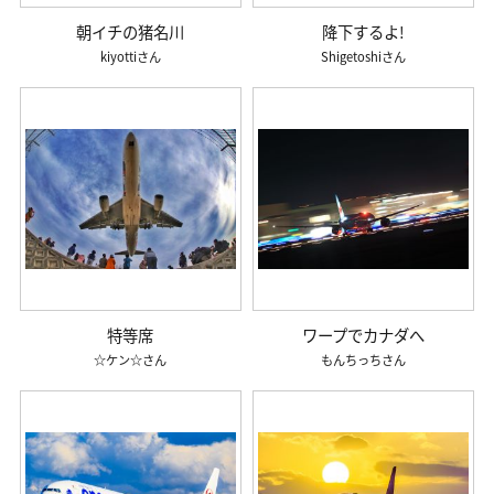
朝イチの猪名川
降下するよ!
kiyotti
Shigetoshi
特等席
ワープでカナダへ
☆ケン☆
もんちっち