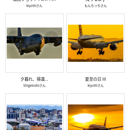
kiyotti
もんちっち
夕暮れ、帰還...
夏至の日 Ⅲ
Shigetoshi
kiyotti