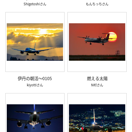
Shigetoshi
もんちっち
伊丹の朝活～0105
燃える太陽
kiyotti
N村