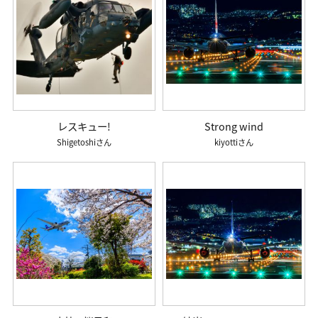
レスキュー!
Strong wind
Shigetoshi
kiyotti