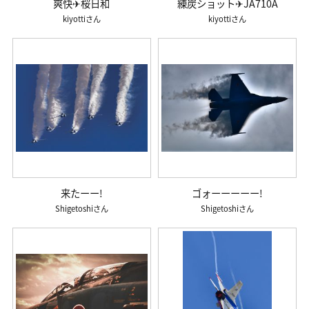
爽快✈桜日和
練炭ショット✈JA710A
kiyotti
kiyotti
来たーー!
ゴォーーーーー!
Shigetoshi
Shigetoshi