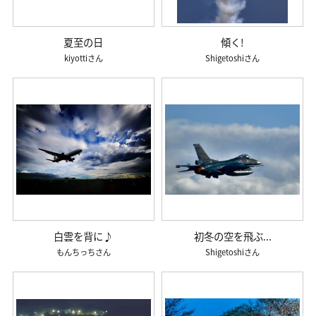
夏至の日
傾く!
kiyotti
Shigetoshi
白雲を背に♪
初冬の空を飛ぶ...
もんちっち
Shigetoshi