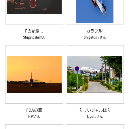
Fの記憶...
カラフル!
Shigetoshi
Shigetoshi
FDAの翼
ちょいジャルはち
N村
kiyotti