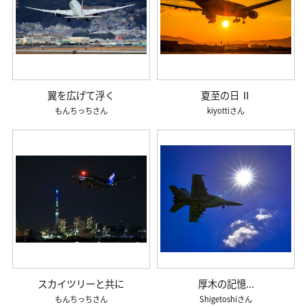
翼を広げて浮く
夏至の日 Ⅱ
もんちっち
kiyotti
スカイツリーと共に
厚木の記憶...
もんちっち
Shigetoshi