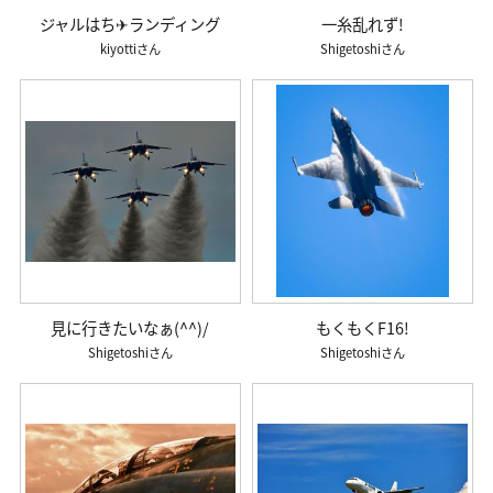
ジャルはち✈ランディング
一糸乱れず!
kiyotti
Shigetoshi
見に行きたいなぁ(^^)/
もくもくF16!
Shigetoshi
Shigetoshi