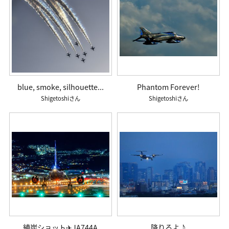
blue, smoke, silhouette...
Phantom Forever!
Shigetoshi
Shigetoshi
練炭ショット✈JA744A
降りるよ♪