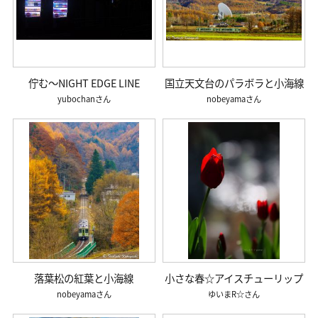
佇む～NIGHT EDGE LINE
国立天文台のパラボラと小海線
yubochan
nobeyama
落葉松の紅葉と小海線
小さな春☆アイスチューリップ
nobeyama
ゆいまR☆