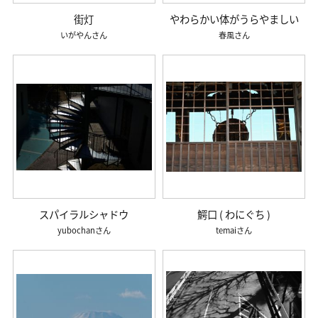
街灯
やわらかい体がうらやましい
いがやん
春風
スパイラルシャドウ
鰐口 ( わにぐち )
yubochan
temai