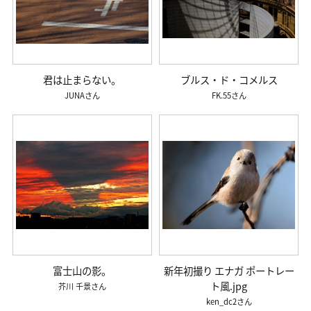
君は止まらない。
ブルス・ド・コメルス
JUNA
FK.55
富士山の影。
新年初撮り エナガ ポートレー
ト風.jpg
芥川 千景
ken_dc2