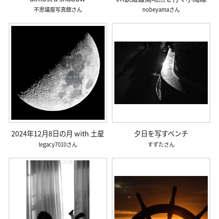
不思議屋写真館
nobeyama
2024年12月8日の月 with 土星
夕日を写すベンチ
legacy7010
すずた