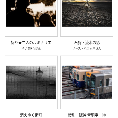
祈り★二人のルミナリエ
石狩・流木の影
ゆいまR☆
ノース・ハラッパ
消えゆく街灯
惜別 阪神 青胴車 ⑬