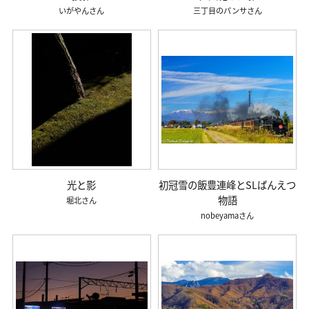
いがやん
三丁目のパンサ
光と影
初冠雪の飯豊連峰とSLばんえつ
物語
堀北
nobeyama