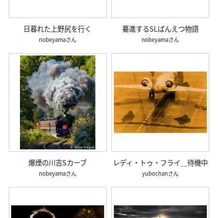
日暮れた上野尻を行く
驀進するSLばんえつ物語
nobeyama
nobeyama
爆煙の川吉Sカーブ
レディ・トゥ・フライ＿待機中
nobeyama
yubochan