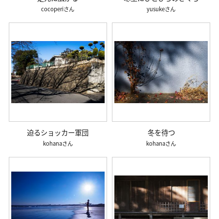
cocoperi
yusuke
迫るショッカー軍団
冬を待つ
kohana
kohana