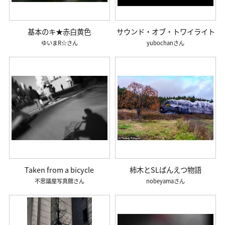
基本のキ★赤白黄色
サウンド・オブ・トワイライト
ゆいまR☆
yubochan
Taken from a bicycle
柿木とSLばんえつ物語
不思議屋写真館
nobeyama