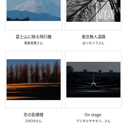
富士山に映る飛行機
東京無人道路
黒部良寛
ばっちぐう
冬の影模様
On stage.
ZUICHI
デジタルサキモリ。