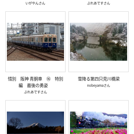
いがやん
ぷれあです
惜別 阪神 青胴車 ⑯ 特別
雪降る第四只見川橋梁
編 最後の勇姿
nobeyama
ぷれあです