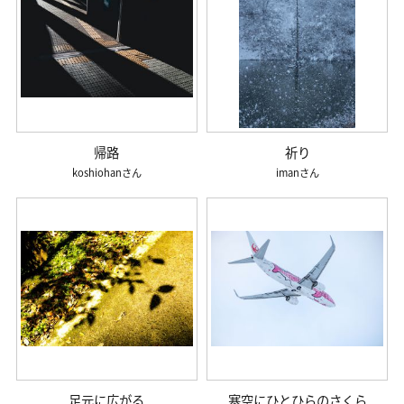
帰路
祈り
koshiohan
iman
足元に広がる
寒空にひとひらのさくら