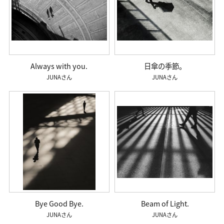
Always with you.
日傘の季節。
JUNA
JUNA
Bye Good Bye.
Beam of Light.
JUNA
JUNA