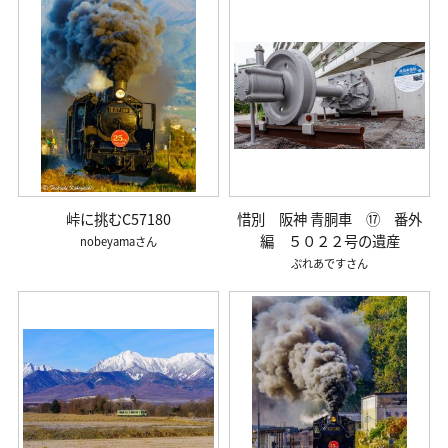
峠に挑むC57180
惜別 阪神 青胴車 ⑰ 番外
編 ５０２２号の遺産
nobeyama
ぷれあです