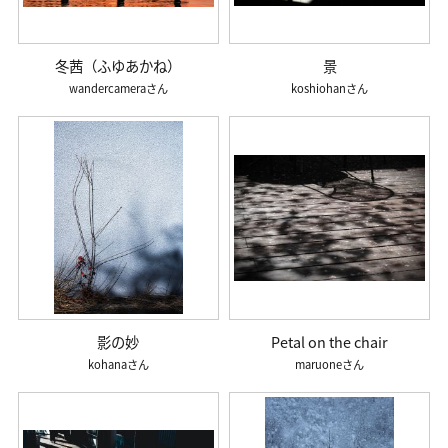
冬茜（ふゆあかね）
景
wandercamera
koshiohan
影の妙
Petal on the chair
kohana
maruone