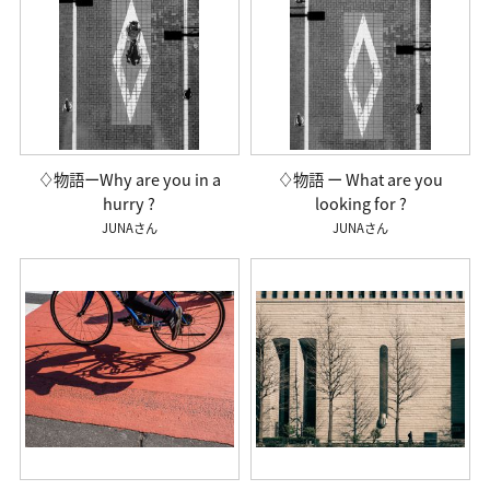
♢物語ーWhy are you in a
♢物語 ー What are you
hurry ?
looking for ?
JUNA
JUNA