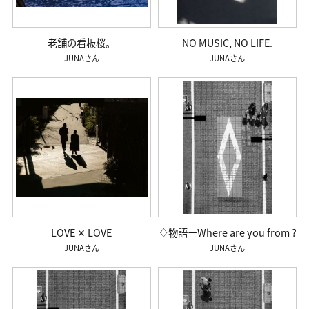
老舗の看板桜。
NO MUSIC, NO LIFE.
JUNA
JUNA
LOVE ✕ LOVE
♢物語ーWhere are you from ?
JUNA
JUNA