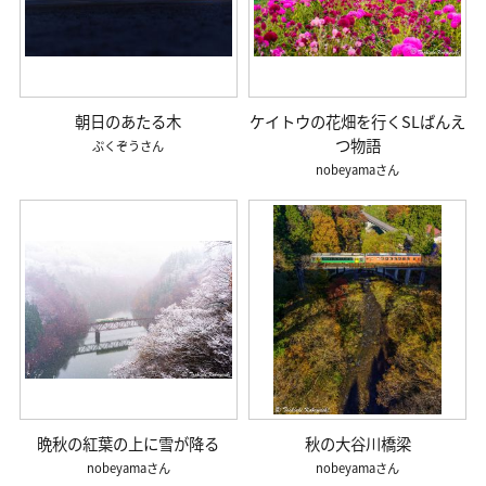
朝日のあたる木
ケイトウの花畑を行くSLばんえ
つ物語
ぷくぞう
nobeyama
晩秋の紅葉の上に雪が降る
秋の大谷川橋梁
nobeyama
nobeyama