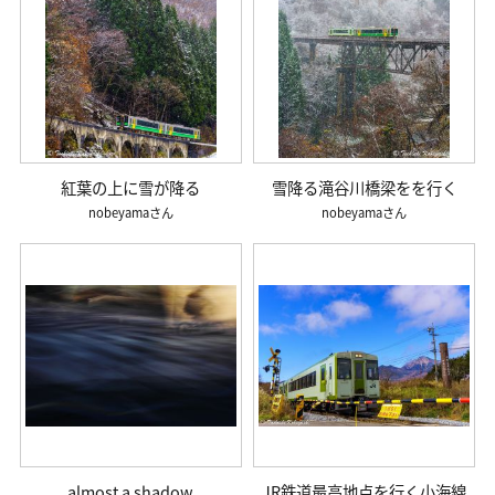
紅葉の上に雪が降る
雪降る滝谷川橋梁をを行く
nobeyama
nobeyama
almost a shadow
JR鉄道最高地点を行く小海線