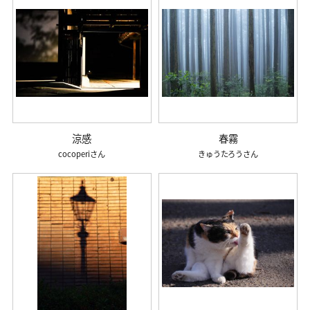
涼感
春霧
cocoperi
きゅうたろう