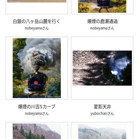
白銀の八ヶ岳山麓を行く
爆煙の鹿瀬通過
nobeyama
nobeyama
爆煙の川吉Sカーブ
夏影天井
nobeyama
yubochan