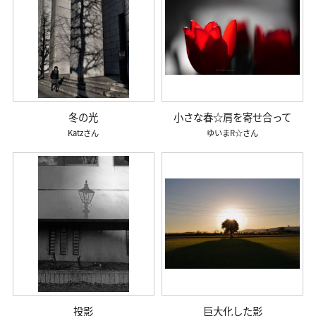
冬の光
小さな春☆肩を寄せ合って
Katz
ゆいまR☆
投影
巨大化した影