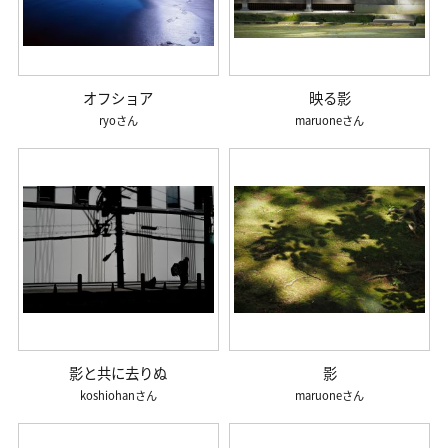
オフショア
映る影
ryo
maruone
影と共に去りぬ
影
koshiohan
maruone