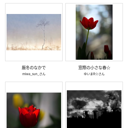
厳冬のなかで
窓際の小さな春☆
miwa_sun_
ゆいまR☆