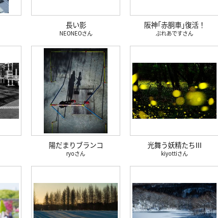
長い影
阪神｢赤胴車｣復活！
NEONEO
ぷれあです
陽だまりブランコ
光舞う妖精たちⅢ
ryo
kiyotti