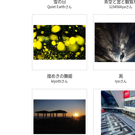
雪の日
青空と雲と観覧
Quiet Earth
123456Aya
煌めきの舞姫
凩
kiyotti
ryo