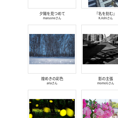
夕陽を見つめて
『名を刻む』
maruone
K.Ashi
煌めきの彩色
影の主張
aria
momoG