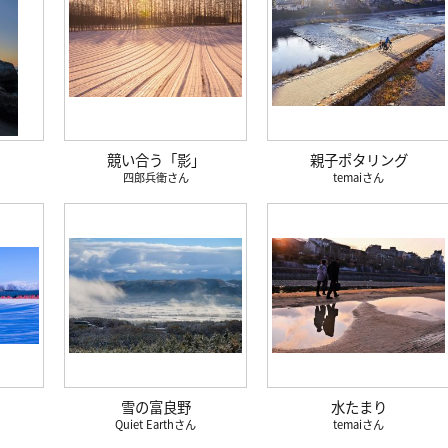
』
競い合う「影」
親子ポタリング
四郎兵衛
temai
雪の富良野
水たまり
Quiet Earth
temai