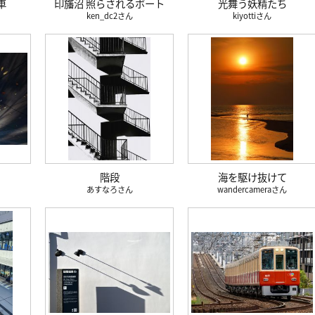
車
印旛沼 照らされるボート
光舞う妖精たち
ken_dc2
kiyotti
階段
海を駆け抜けて
あすなろ
wandercamera