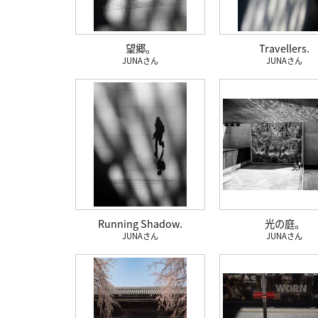
望郷。
Travellers.
JUNA
JUNA
Running Shadow.
光の庭。
JUNA
JUNA