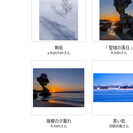
無垢
『 聖域の落日 
y.kojichan
K.Ashi
故郷の夕暮れ
青い影
K.Ashi
四郎兵衛