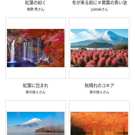
紅蓮の如く
冬が来る前に＃黄葉の青い池
奥野 秀
yamak
紅葉に包まれ
秋晴れのコキア
夜の旅人
夜の旅人