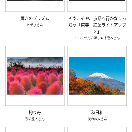
輝きのプリズム
そや、そや、京都へ行かなくっ
ちゃ「東寺 紅葉ライトアップ
ヒデ♪
２」
✨いくせんのほし★播磨へ
釣り舟
秋日和
夜の旅人
夜の旅人