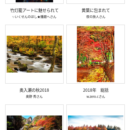
竹灯籠アートに魅せられて
黄葉に包まれて
✨いくせんのほし★播磨へ
夜の旅人
奥入瀬の秋2018
2018年 総括
奥野 秀
w.zero.c