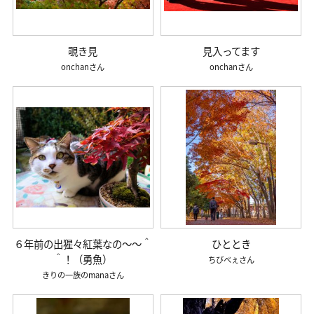
覗き見
見入ってます
onchan
onchan
６年前の出猩々紅葉なの～～＾
ひととき
＾！（勇魚）
ちびべぇ
きりの一族のmana