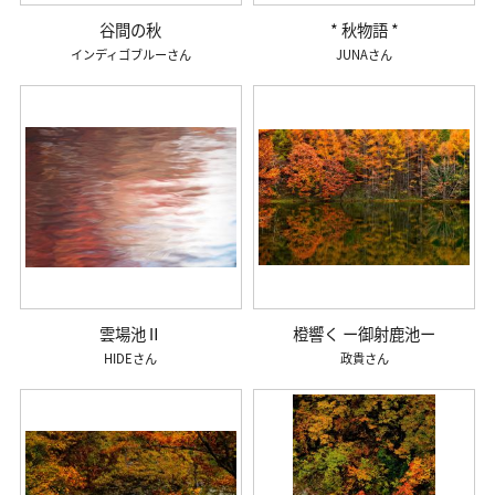
谷間の秋
* 秋物語 *
インディゴブルー
JUNA
雲場池Ⅱ
橙響く ー御射鹿池ー
HIDE
政貴