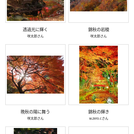
透過光に輝く
錦秋の岩稜
咲太郎
咲太郎
晩秋の陽に舞う
錦秋の輝き
咲太郎
w.zero.c