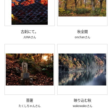
古刹にて。
秋全開
JUNA
onchan
菩薩
映り込む秋
たくしちゃん
wakowako