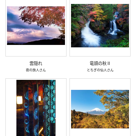
雲隠れ
竜頭の秋Ⅱ
夜の旅人
とちぎの仙人