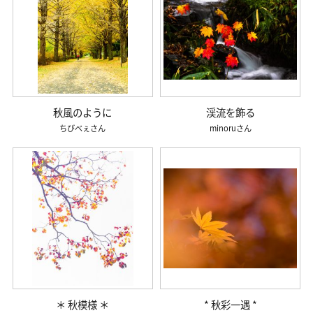
秋風のように
渓流を飾る
ちびべぇ
minoru
＊ 秋模様 ＊
* 秋彩一遇 *