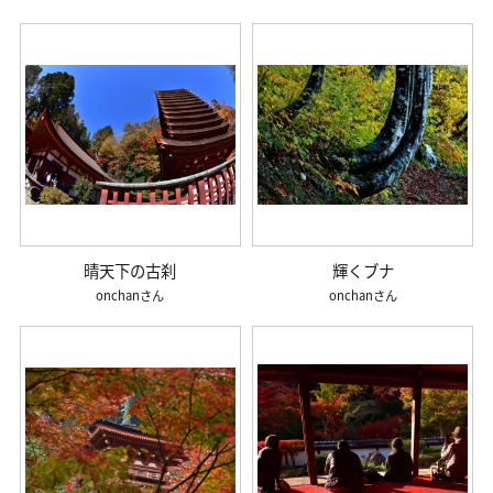
晴天下の古刹
輝くブナ
onchan
onchan