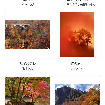
minoru
✨いくせんのほし★播磨へ
鳴子峡の秋
紅の君。
政貴
JUNA