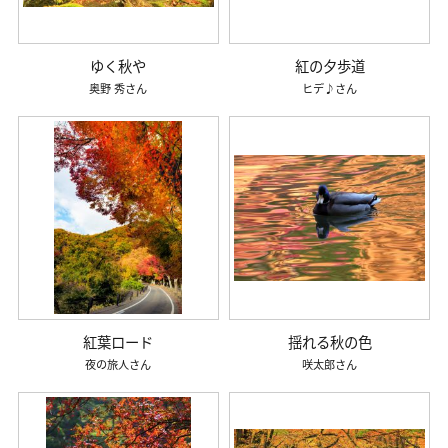
ゆく秋や
紅の夕歩道
奥野 秀
ヒデ♪
紅葉ロード
揺れる秋の色
夜の旅人
咲太郎