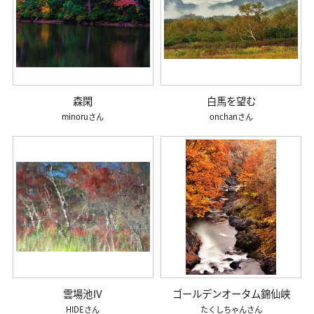
森閑
白馬を望む
minoru
onchan
雲場池Ⅳ
ゴールデンオータム錦仙峡
HIDE
たくしちゃん