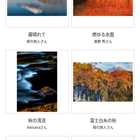
霧晴れて
燃ゆる水面
夜の旅人
奥野 秀
秋の清流
富士白糸の秋
keinana
夜の旅人