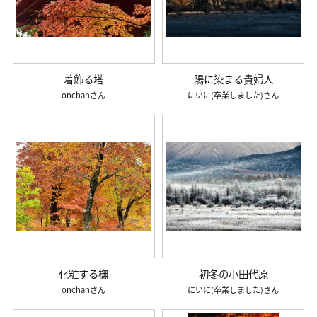
着飾る塔
陽に染まる貴婦人
onchan
にいに(卒業しました)
化粧する橅
初冬の小田代原
onchan
にいに(卒業しました)