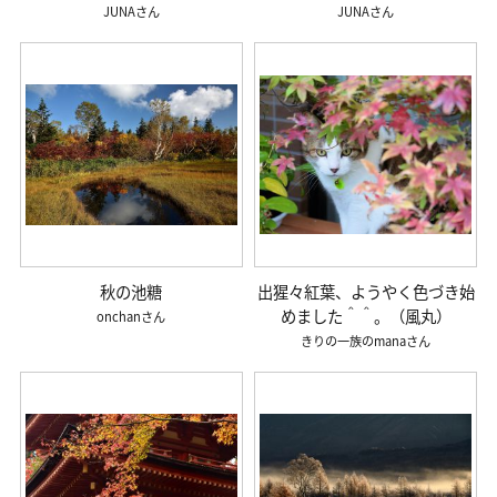
JUNA
JUNA
秋の池糖
出猩々紅葉、ようやく色づき始
めました＾＾。（風丸）
onchan
きりの一族のmana