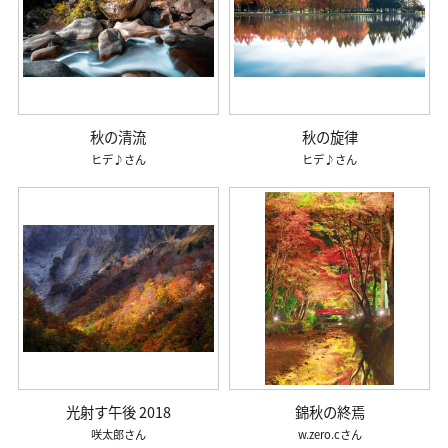
秋の清流
秋の旋律
ヒデ♪
ヒデ♪
光射す午後 2018
錦秋の終焉
咲太郎
w.zero.c