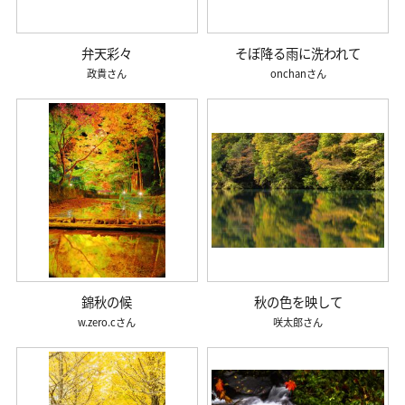
弁天彩々
そぼ降る雨に洗われて
政貴
onchan
錦秋の候
秋の色を映して
w.zero.c
咲太郎