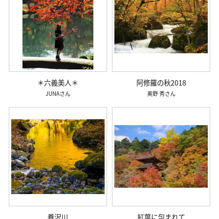
＊六義美人＊
阿修羅の秋2018
JUNA
奥野 秀
養沢川
紅葉に包まれて