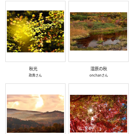
秋光
湿原の秋
政貴
onchan