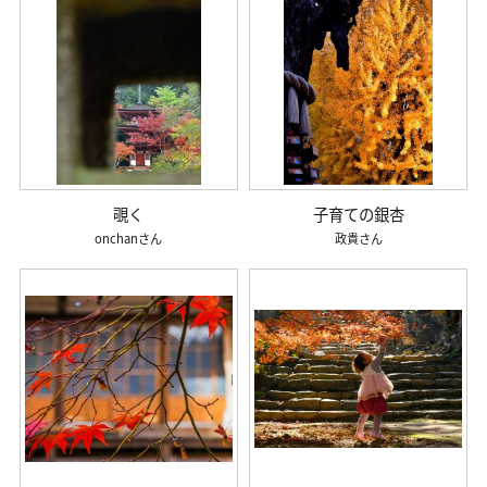
覗く
子育ての銀杏
onchan
政貴