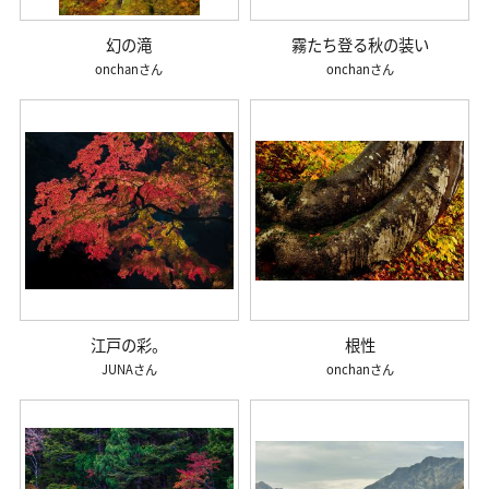
幻の滝
霧たち登る秋の装い
onchan
onchan
江戸の彩。
根性
JUNA
onchan