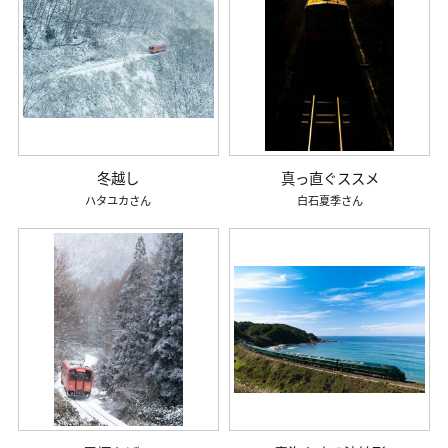
冬越し
真っ直ぐススメ
ハタユカ
白石夏季