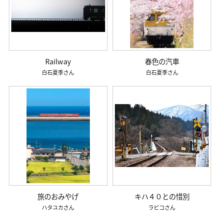
Railway
春色の汽車
白石夏季
白石夏季
旅のおみやげ
キハ４０との惜別
ハタユカ
ラビコ