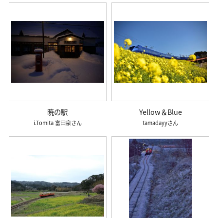
暁の駅
Yellow＆Blue
i.Tomita 富田泉
tamadayy