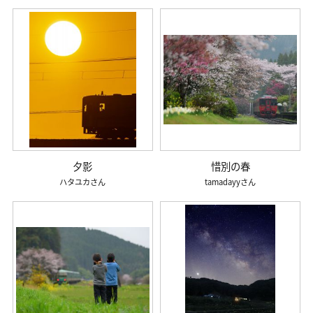
夕影
惜別の春
ハタユカ
tamadayy