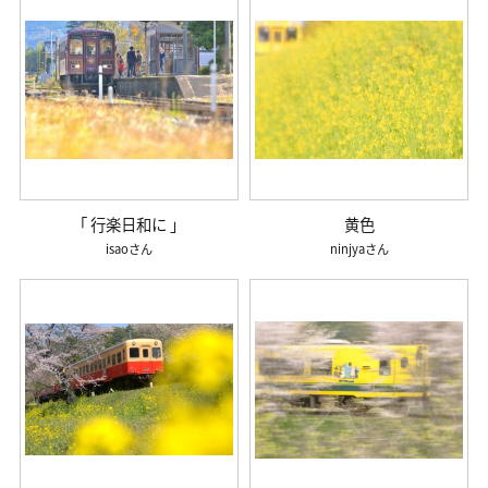
「 行楽日和に 」
黄色
isao
ninjya