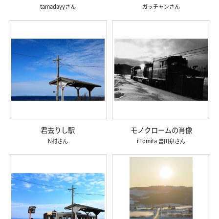
tamadayy
ガッチャン
君去りし駅
モノクロームの肖像
N村
i.Tomita 富田泉