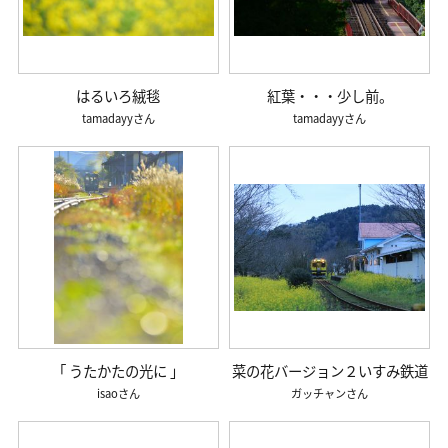
はるいろ絨毯
紅葉・・・少し前。
tamadayy
tamadayy
「 うたかたの光に 」
菜の花バージョン２いすみ鉄道
isao
ガッチャン