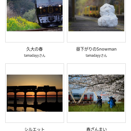
久大の春
昼下がりのSnowman
tamadayy
tamadayy
シルエット
春ざんまい