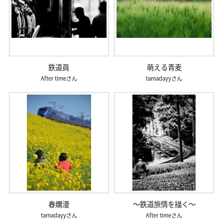
鉄道員
萌える青麦
After time
tamadayy
春爛漫
～鉄道旅情を描く～
tamadayy
After time