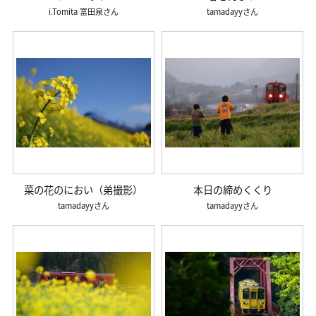
i.Tomita 富田泉
tamadayy
菜の花のにおい（弟撮影）
本日の締めくくり
tamadayy
tamadayy