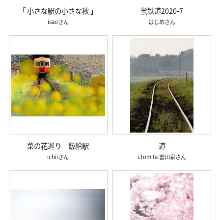
「 小さな駅の小さな秋 」
蛍鉄道2020-7
isao
はじめ
菜の花巡り 飯給駅
道
ichii
i.Tomita 富田泉