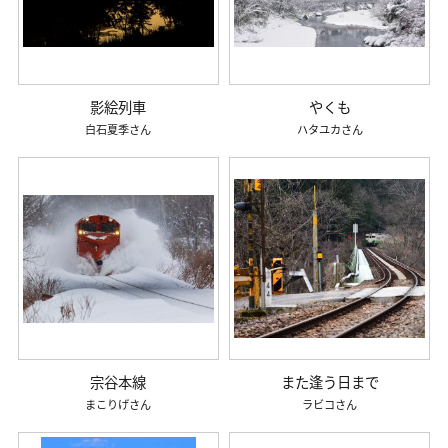
影絵列車
やくも
白石夏季
ハタユカ
宗谷本線
また逢う日まで
まこりげ
ラビコ