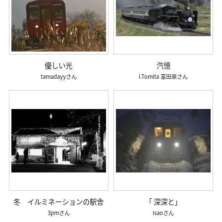
優しい光
汽憶
tamadayy
i.Tomita 富田泉
冬 イルミネーションの駅舎
「 深深と」
3pm
isao