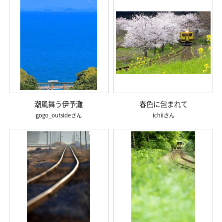
潮風舞う伊予灘
春色に包まれて
gogo_outside
ichii