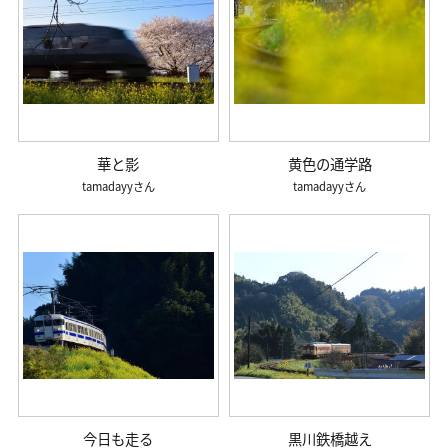
華と影
黄色の通学路
tamadayy
tamadayy
今日も走る
黒川鉄橋越え