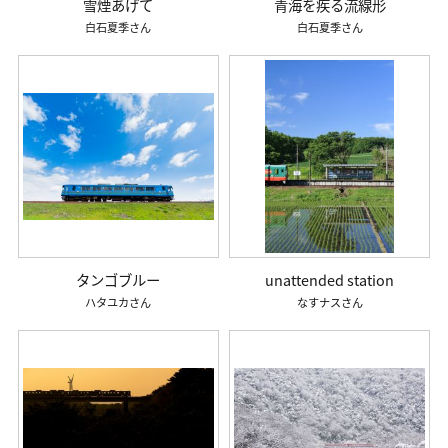
雪煙あげて
青海を疾る流線形
白石夏季
白石夏季
タンゴブルー
unattended station
ハタユカ
なすナス