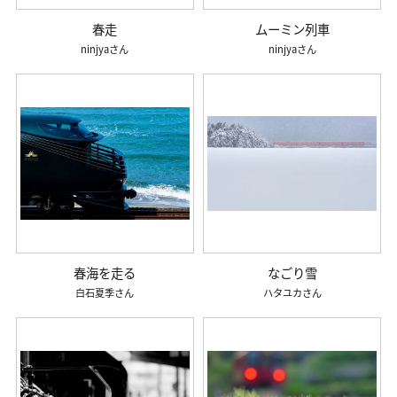
春走
ムーミン列車
ninjya
ninjya
春海を走る
なごり雪
白石夏季
ハタユカ