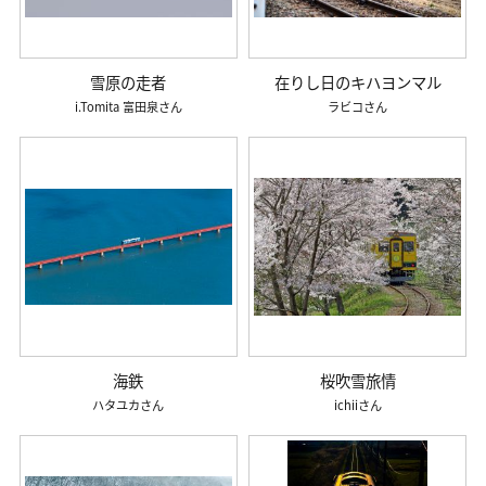
雪原の走者
在りし日のキハヨンマル
i.Tomita 富田泉
ラビコ
海鉄
桜吹雪旅情
ハタユカ
ichii