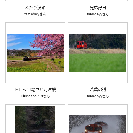
ふたり没頭
兄弟好日
tamadayy
tamadayy
トロッコ電車と河津桜
若葉の道
HirasannoPEN
tamadayy