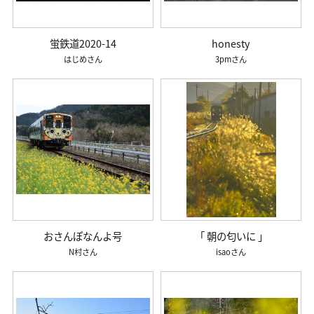
蛍鉄道2020-14
honesty
はじめ
3pm
おさんぽなんよ号
「 朝の匂いに 」
N村
isao