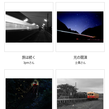
旅は続く
光の競演
3pm
土偶