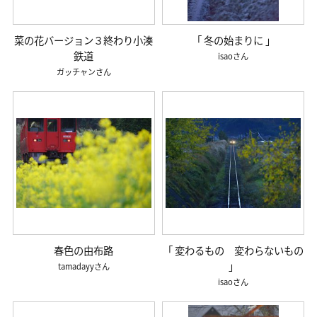
菜の花バージョン３終わり小湊
「 冬の始まりに 」
鉄道
isao
ガッチャン
春色の由布路
「 変わるもの 変わらないもの
」
tamadayy
isao