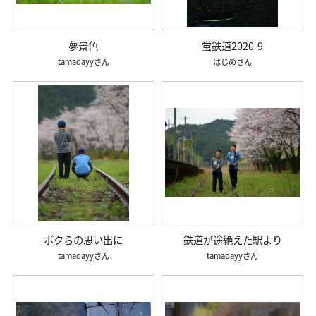
夢景色
蛍鉄道2020-9
tamadayy
はじめ
ボクらの思い出に
鉄道が途絶えた駅より
tamadayy
tamadayy