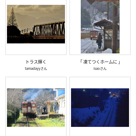
トラス輝く
「 凍てつくホームに 」
tamadayy
isao