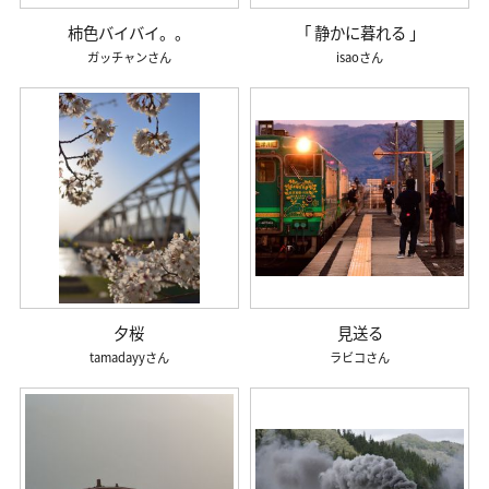
柿色バイバイ。。
「 静かに暮れる 」
ガッチャン
isao
夕桜
見送る
tamadayy
ラビコ