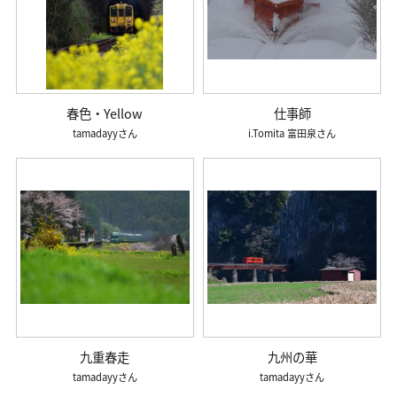
春色・Yellow
仕事師
tamadayy
i.Tomita 富田泉
九重春走
九州の華
tamadayy
tamadayy