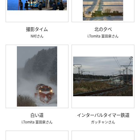
撮影タイム
北の夕べ
N村
i.Tomita 富田泉
白い道
インターバルタイマー鉄道
i.Tomita 富田泉
ガッチャン