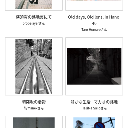
横須賀の路地裏にて
Old days, Old lens, in Hanoi
46
probelayer
Taro Homare
胸突坂の憂鬱
静かな生活 - マカオの路地
flymanek
HaJiMe SaTo