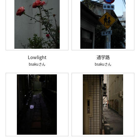
Lowlight
通学路
bsaku
bsaku