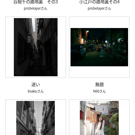
谷根千の路地裏 その3
小江戸の路地裏その4
probelayer
probelayer
迷い
無題
bsaku
N60