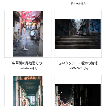
ぶぅみん
中華街の路地裏その1
赤いタクシー - 香港の路地
probelayer
HaJiMe SaTo