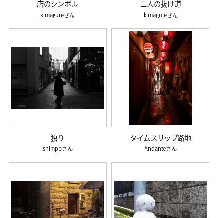
店のシンボル
二人の抜け道
kimagure
kimagure
独り
タイムスリップ路地
shimpp
Andante