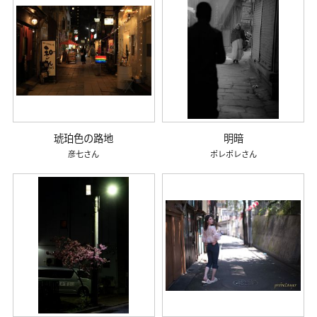
琥珀色の路地
明暗
彦七
ポレポレ