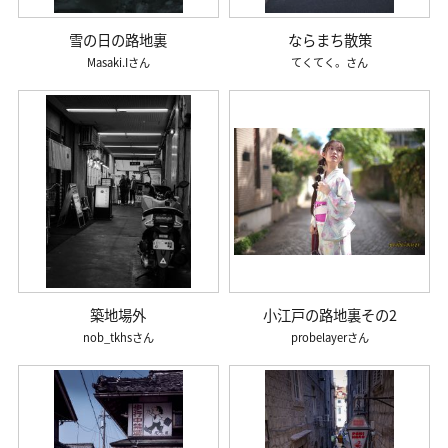
雪の日の路地裏
ならまち散策
Masaki.I
てくてく。
築地場外
小江戸の路地裏その2
nob_tkhs
probelayer