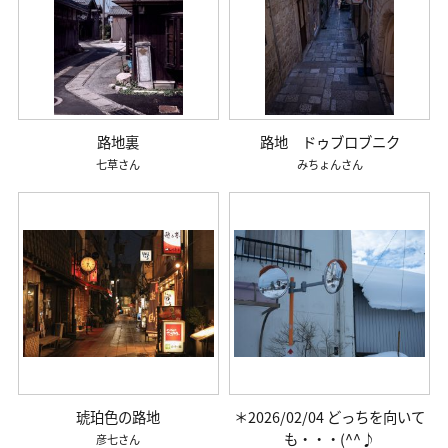
路地裏
路地 ドゥブロブニク
七草
みちょん
琥珀色の路地
＊2026/02/04 どっちを向いて
も・・・(^^♪
彦七