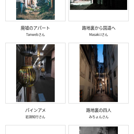
廃墟のアパート
路地裏から国道へ
Tanweb
Masaki.I
パインアメ
路地裏の四人
岩淵知行
みちょん