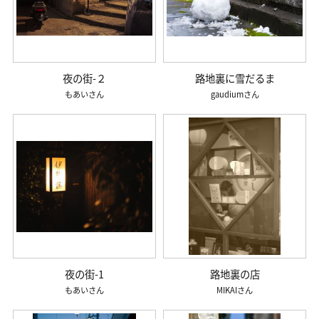
夜の街-２
路地裏に雪だるま
もあい
gaudium
夜の街-1
路地裏の店
もあい
MIKAI