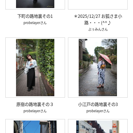
下町の路地裏その1
＊2025/12/27 お狐さま小
路・・・(^^♪
probelayer
ぶぅみん
原宿の路地裏その３
小江戸の路地裏その3
probelayer
probelayer