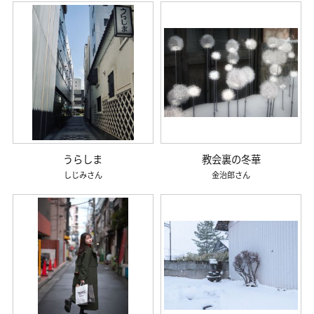
うらしま
教会裏の冬華
しじみ
金治郎