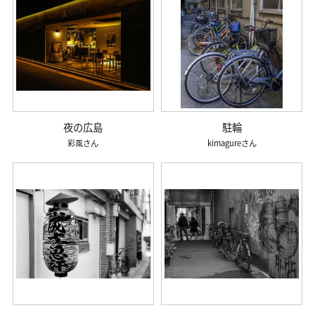
夜の広島
駐輪
彩風
kimagure