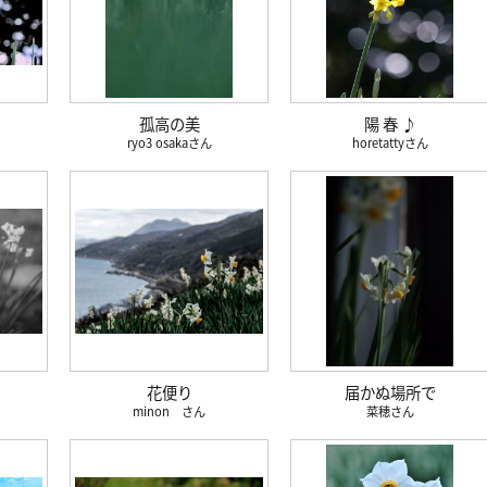
孤高の美
陽 春 ♪
ryo3 osaka
horetatty
花便り
届かぬ場所で
minon
菜穂