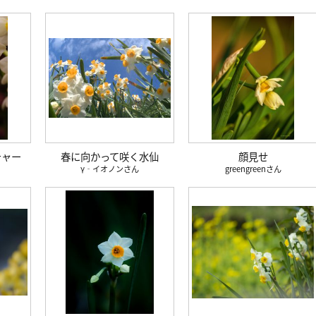
チャー
春に向かって咲く水仙
顔見せ
γ‐イオノン
greengreen