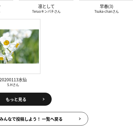
ン
凛として
早春(3)
Teruoキンパチ
Tsuka-chan
20200113水仙
S.H
もっと見る
をみんなで投稿しよう！ 一覧へ戻る