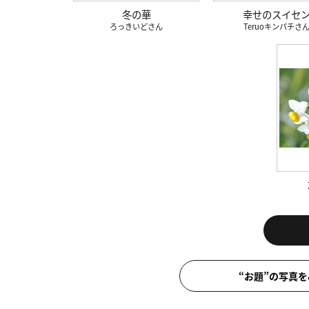
冬の華
幸せのスイセ
ろっきいど
Teruoキンパチ
“お題”の写真