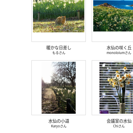
暖かな日差し
水仙の咲く丘
もる
monoloium
水仙の小道
会議室の水仙
Karyo
Chi