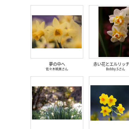
夢の中へ
赤い花とエルリッ
佐々木暁美
Bobby.S