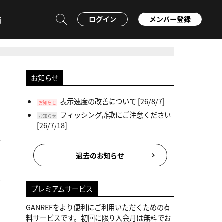
ログイン
メンバー登録
画
お知らせ
表示速度の改善について
[26/8/7]
お知らせ
フィッシング詐欺にご注意ください
お知らせ
[26/7/18]
過去のお知らせ
員
プレミアムサービス
GANREFをより便利にご利用いただくための有
料サービスです。初回に限り入会月は無料でお