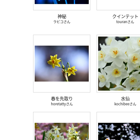
神秘
クインテット
ラビコ
touran
春を先取り
水仙
horetatty
kochibee