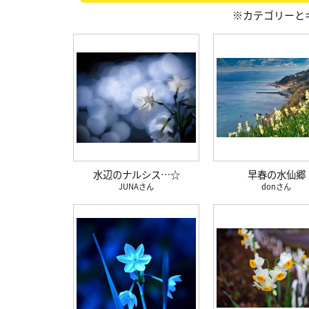
※カテゴリーと
水辺のナルシス…☆
早春の水仙郷
JUNA
don