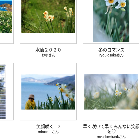
水仙２０２０
冬のロマンス
おゆ
ryo3 osaka
笑顔咲く 2
早く咲いて早くみんなに笑
を♡
minon
meadowbank