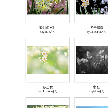
歓迎の水仙
冬華煌煌
skyblue
ryo3 osaka
冬乙女
水 仙
ryo3 osaka
skyblue