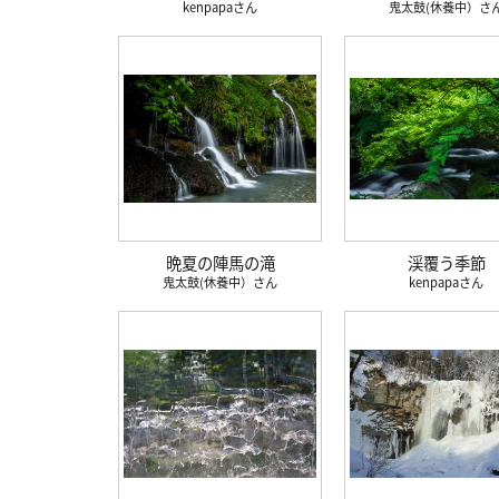
kenpapa
鬼太鼓(休養中）
晩夏の陣馬の滝
渓覆う季節
鬼太鼓(休養中）
kenpapa