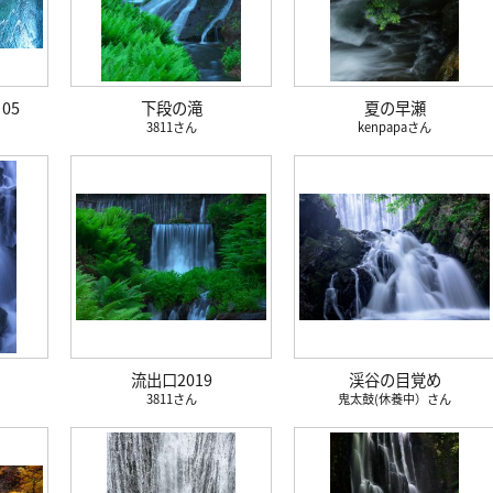
05
下段の滝
夏の早瀬
3811
kenpapa
流出口2019
渓谷の目覚め
3811
鬼太鼓(休養中）