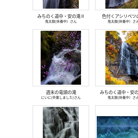
みちのく道中・安の滝Ⅱ
色付くアシリベツ
鬼太鼓(休養中）
鬼太鼓(休養中）
週末の竜頭の滝
みちのく道中・安
にいに(卒業しました)
鬼太鼓(休養中）