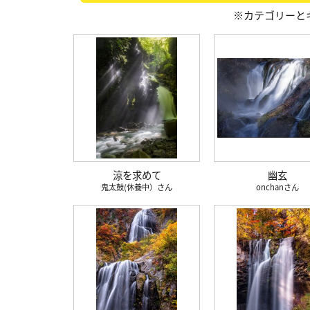
※カテゴリーと
涼を求めて
幽玄
鬼太鼓(休養中）
onchan