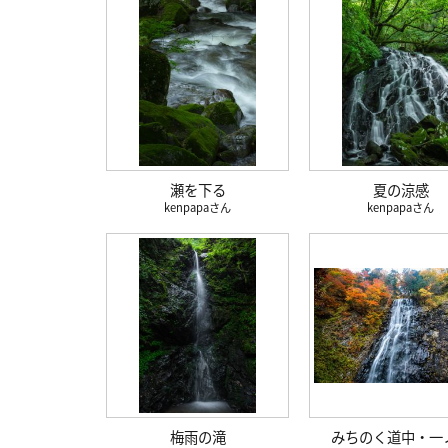
瀬を下る
夏の涼感
kenpapa
kenpapa
梅雨の滝
みちのく道中・一