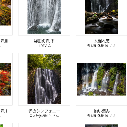
の滝Ⅲ
袋田の滝 下
木漏れ美
HIDE
鬼太鼓(休養中）
の滝Ⅰ
光のシンフォニー
揃い踏み
鬼太鼓(休養中）
鬼太鼓(休養中）