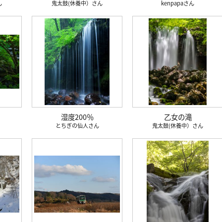
鬼太鼓(休養中）
kenpapa
湿度200％
乙女の滝
とちぎの仙人
鬼太鼓(休養中）