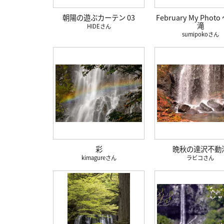
朝陽の遊ぶカーテン 03
February My Phot
滝
HIDE
sumipoko
彩
晩秋の達沢不動
kimagure
ラビコ