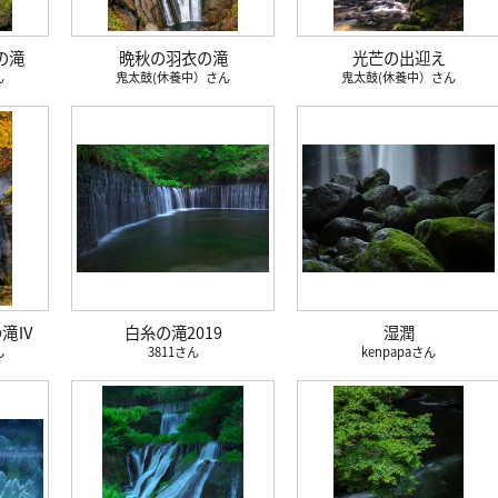
の滝
晩秋の羽衣の滝
光芒の出迎え
鬼太鼓(休養中）
鬼太鼓(休養中）
の滝Ⅳ
白糸の滝2019
湿潤
3811
kenpapa