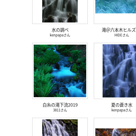
水の調べ
滝＠六本木ヒルズ 
kenpapa
HIDE
白糸の滝下流2019
夏の蒼き水
3811
kenpapa