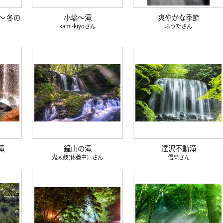
o ～ 冬の
小塙～滝
爽やかな季節
kami-kiyo
ふうた
滝
鐘山の滝
達沢不動滝
鬼太鼓(休養中）
信楽