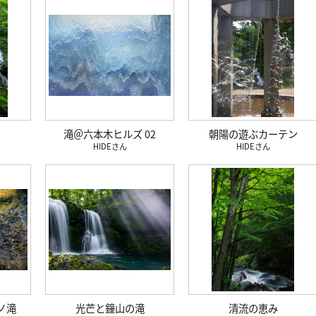
滝＠六本木ヒルズ 02
朝陽の遊ぶカーテン
HIDE
HIDE
ノ滝
光芒と鐘山の滝
清流の恵み