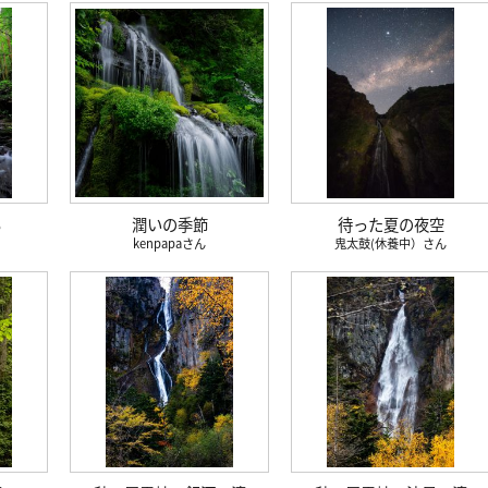
る
潤いの季節
待った夏の夜空
kenpapa
鬼太鼓(休養中）