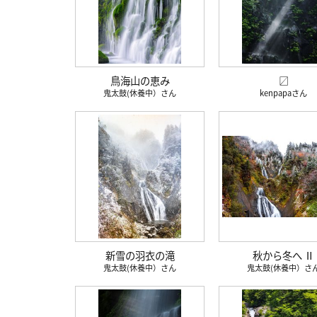
鳥海山の恵み
〼
鬼太鼓(休養中）
kenpapa
新雪の羽衣の滝
秋から冬へ Ⅱ
鬼太鼓(休養中）
鬼太鼓(休養中）