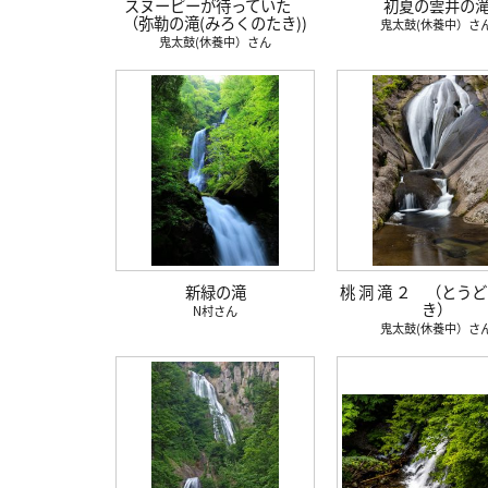
スヌーピーが待っていた
初夏の雲井の
（弥勒の滝(みろくのたき))
鬼太鼓(休養中）
鬼太鼓(休養中）
新緑の滝
桃 洞 滝 ２ （とう
き）
N村
鬼太鼓(休養中）