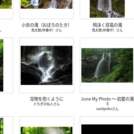
小衣の滝（おぼろのたき）
飛沫く双竜の滝
鬼太鼓(休養中）
鬼太鼓(休養中）
宝物を抱くように
June My Photo ～ 初夏の滝
3
とちぎの仙人
sumipoko