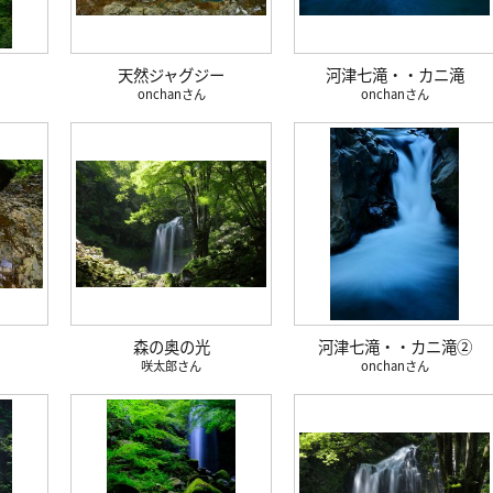
天然ジャグジー
河津七滝・・カニ滝
onchan
onchan
森の奥の光
河津七滝・・カニ滝②
咲太郎
onchan