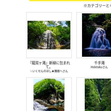
※カテゴリーと
『龍双ヶ滝』新緑に包まれ
千手滝
て。
Hidetaku
✨いくせんのほし★播磨へ