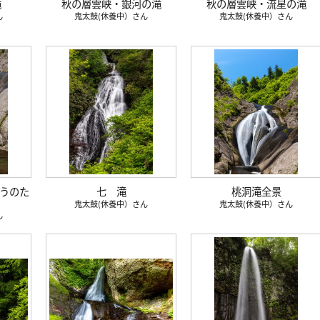
滝
秋の層雲峡・銀河の滝
秋の層雲峡・流星の滝
鬼太鼓(休養中）
鬼太鼓(休養中）
どうのた
七 滝
桃洞滝全景
鬼太鼓(休養中）
鬼太鼓(休養中）