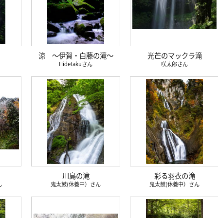
涼 〜伊賀・白藤の滝〜
光芒のマックラ滝
Hidetaku
咲太郎
川島の滝
彩る羽衣の滝
鬼太鼓(休養中）
鬼太鼓(休養中）