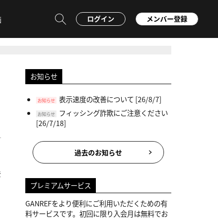
ログイン
メンバー登録
画
お知らせ
表示速度の改善について
[26/8/7]
お知らせ
フィッシング詐欺にご注意ください
お知らせ
[26/7/18]
過去のお知らせ
登
プレミアムサービス
GANREFをより便利にご利用いただくための有
料サービスです。初回に限り入会月は無料でお