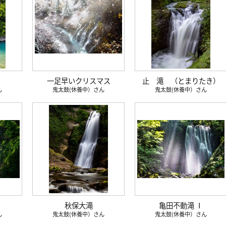
一足早いクリスマス
止 滝 （とまりたき）
鬼太鼓(休養中）
鬼太鼓(休養中）
秋保大滝
亀田不動滝 Ⅰ
鬼太鼓(休養中）
鬼太鼓(休養中）