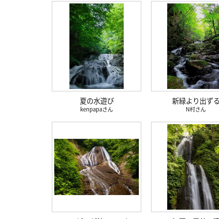
夏の水遊び
新緑より出ず
kenpapa
N村