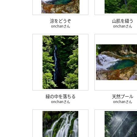
涼をどうぞ
山肌を縫う
onchan
onchan
緑の中を落ちる
天然プール
onchan
onchan