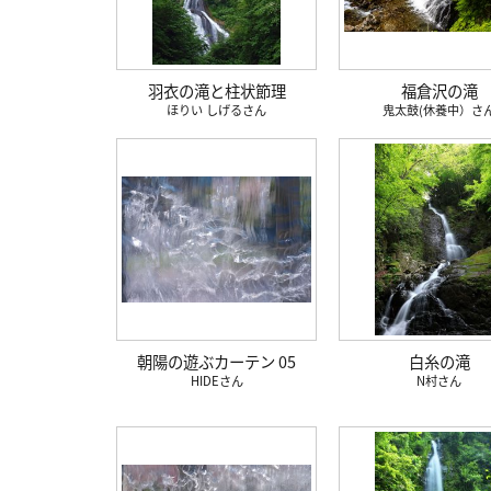
羽衣の滝と柱状節理
福倉沢の滝
ほりい しげる
鬼太鼓(休養中）
朝陽の遊ぶカーテン 05
白糸の滝
HIDE
N村