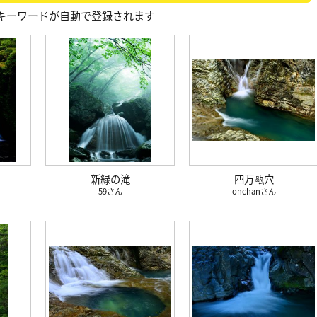
キーワードが自動で登録されます
新緑の滝
四万甌穴
59
onchan