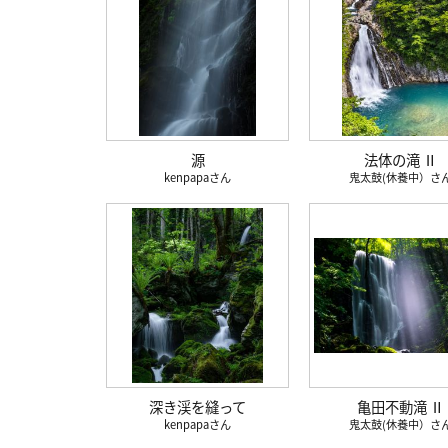
源
法体の滝 Ⅱ
kenpapa
鬼太鼓(休養中）
深き渓を縫って
亀田不動滝 Ⅱ
kenpapa
鬼太鼓(休養中）