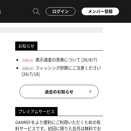
ログイン
メンバー登録
画
お知らせ
表示速度の改善について
[26/8/7]
お知らせ
フィッシング詐欺にご注意ください
お知らせ
[26/7/18]
過去のお知らせ
員
プレミアムサービス
GANREFをより便利にご利用いただくための有
料サービスです。初回に限り入会月は無料でお