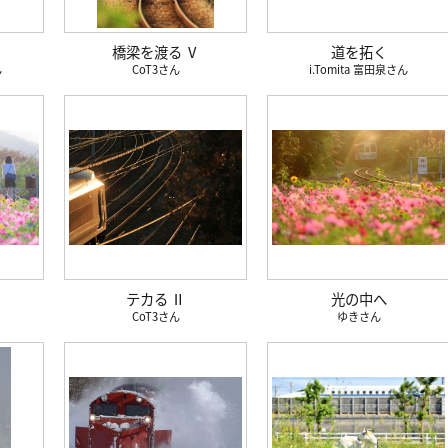
橋梁を渡る Ⅴ
道を拓く
CoT3
i.Tomita 富田泉
テカる Ⅱ
光の中へ
CoT3
ゆき