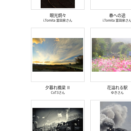
眼光炯々
春への途
i.Tomita 富田泉
i.Tomita 富田泉
夕暮れ橋梁 Ⅱ
花溢れる駅
CoT3
ゆき