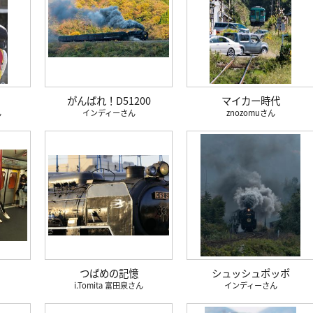
がんばれ！D51200
マイカー時代
インディー
znozomu
つばめの記憶
シュッシュポッポ
i.Tomita 富田泉
インディー