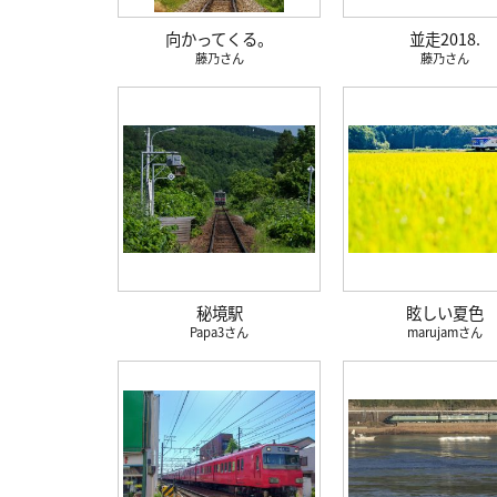
向かってくる。
並走2018.
藤乃
藤乃
秘境駅
眩しい夏色
Papa3
marujam