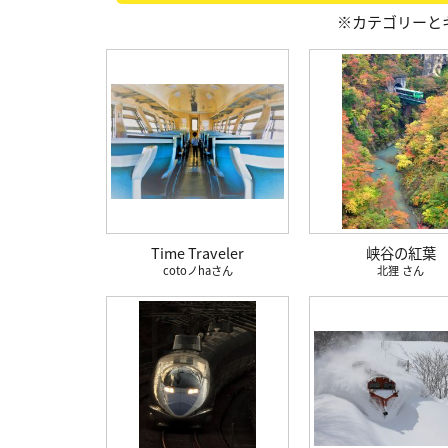
※カテゴリーと
Time Traveler
峡谷の紅葉
cotoノha
北狸