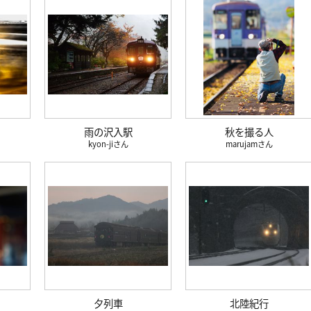
雨の沢入駅
秋を撮る人
kyon-ji
marujam
夕列車
北陸紀行