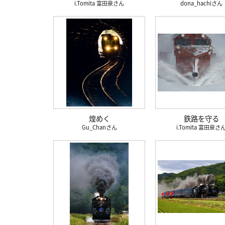
i.Tomita 富田泉
dona_hachi
煌めく
鉄路を守る
Gu_Chan
i.Tomita 富田泉