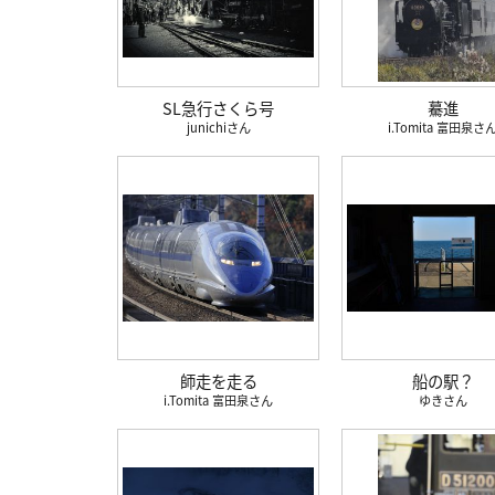
SL急行さくら号
驀進
junichi
i.Tomita 富田泉
師走を走る
船の駅？
i.Tomita 富田泉
ゆき