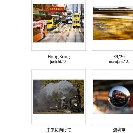
Hong Kong
X9/20
junichi
marujam
未来に向けて
海列車