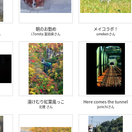
朝のお勤め
メイコラボ！
i.Tomita 富田泉
umeken
湯けむり紅葉風っこ
Here comes the tunnel
北狸
junichi