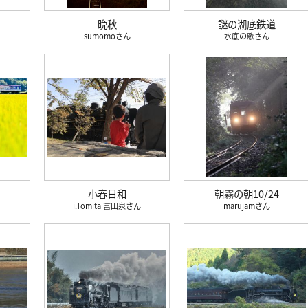
晩秋
謎の湖底鉄道
sumomo
水底の歌
小春日和
朝霧の朝10/24
i.Tomita 富田泉
marujam