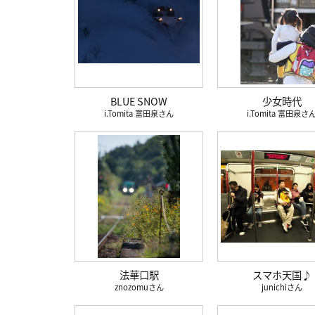
BLUE SNOW
少女時代
i.Tomita 富田泉
i.Tomita 富田泉
法華口駅
スマホ天国♪
znozomu
junichi