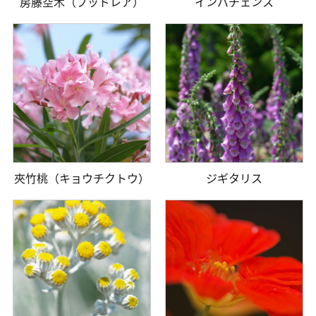
房藤空木（ブッドレア）
インパチェンス
夾竹桃（キョウチクトウ）
ジギタリス