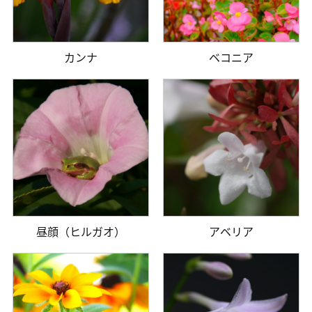
カンナ
ベコニア
昼顔（ヒルガオ）
アベリア