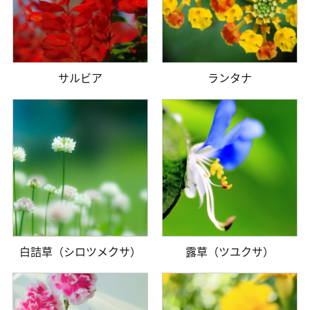
サルビア
ランタナ
白詰草（シロツメクサ）
露草（ツユクサ）