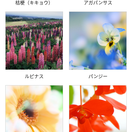
桔梗（キキョウ）
アガパンサス
ルピナス
パンジー