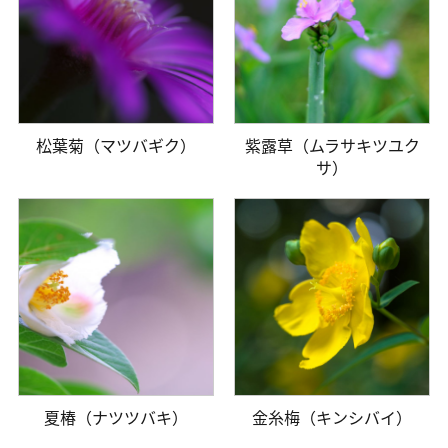
松葉菊（マツバギク）
紫露草（ムラサキツユク
サ）
夏椿（ナツツバキ）
金糸梅（キンシバイ）