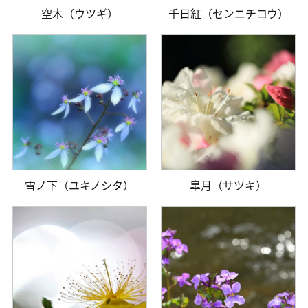
空木（ウツギ）
千日紅（センニチコウ）
雪ノ下（ユキノシタ）
皐月（サツキ）