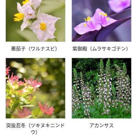
悪茄子（ワルナスビ）
紫御殿（ムラサキゴテン）
突抜忍冬（ツキヌキニンド
アカンサス
ウ）