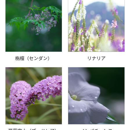
栴檀（センダン）
リナリア