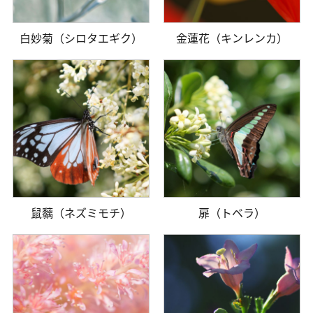
白妙菊（シロタエギク）
金蓮花（キンレンカ）
鼠黐（ネズミモチ）
扉（トベラ）