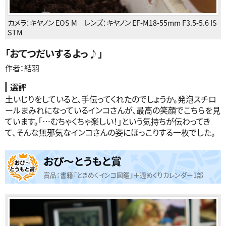
カメラ：
キヤノン EOS M
レンズ：
キヤノン EF-M18-55mm F3.5-5.6 IS
STM
「
おてつだいするよっ♪
」
作者：結羽
選評
土いじりをしていると、手伝ってくれたのでしょうか。発泡スチロ
ールまみれになっているインコさんが、最高の笑顔でこちらを見
ています。「…むちゃくちゃ楽しい！」という気持ちが伝わってき
て、そんな無邪気なインコさんの姿にほっこりする一枚でした。
おぴ～とうもと賞
賞品：書籍『ときめくインコ図鑑』＋週めくりカレンダー1部