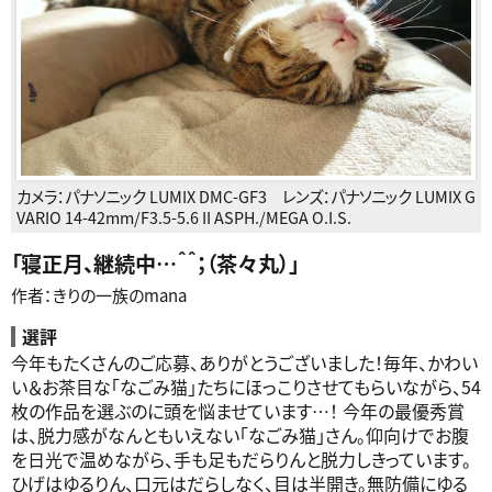
カメラ：
パナソニック LUMIX DMC-GF3
レンズ：
パナソニック LUMIX G
VARIO 14-42mm/F3.5-5.6 II ASPH./MEGA O.I.S.
「
寝正月、継続中…＾＾；（茶々丸）
」
作者：きりの一族のmana
選評
今年もたくさんのご応募、ありがとうございました！毎年、かわい
い＆お茶目な「なごみ猫」たちにほっこりさせてもらいながら、54
枚の作品を選ぶのに頭を悩ませています…！ 今年の最優秀賞
は、脱力感がなんともいえない「なごみ猫」さん。仰向けでお腹
を日光で温めながら、手も足もだらりんと脱力しきっています。
ひげはゆるりん、口元はだらしなく、目は半開き。無防備にゆる