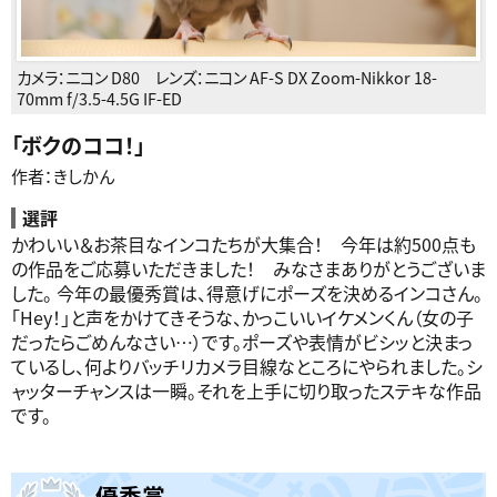
カメラ：
ニコン D80
レンズ：
ニコン AF-S DX Zoom-Nikkor 18-
70mm f/3.5-4.5G IF-ED
「
ボクのココ！
」
作者：きしかん
選評
かわいい＆お茶目なインコたちが大集合！ 今年は約500点も
の作品をご応募いただきました！ みなさまありがとうございま
した。 今年の最優秀賞は、得意げにポーズを決めるインコさん。
「Hey！」と声をかけてきそうな、かっこいいイケメンくん（女の子
だったらごめんなさい…）です。ポーズや表情がビシッと決まっ
ているし、何よりバッチリカメラ目線なところにやられました。シ
ャッターチャンスは一瞬。それを上手に切り取ったステキな作品
です。
優秀賞