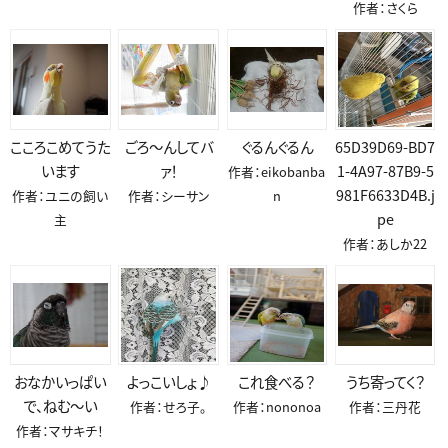
作者：さくら
こころこめてうた
ごろ～んしてバ
ぐるんぐるん
65D39D69-BD7
います
ァ！
1-4A97-87B9-5
作者：eikobanba
981F6633D4B.j
作者：ユニの飼い
作者：シーサン
n
pe
主
作者：あしか22
おなかいっぱい
よっこいしょ♪
これ食べる？
うち寄ってく？
で、ねむ～い
作者：せろ子。
作者：nononoa
作者：三丹花
作者：マサキチ！