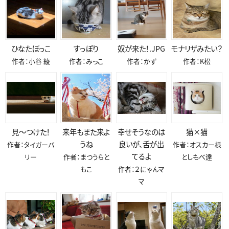
ひなたぼっこ
すっぽり
奴が来た！.JPG
モナリザみたい？
作者：小谷 綾
作者：みっこ
作者：かず
作者：K松
見～つけた！
来年もまた来よ
幸せそうなのは
猫×猫
うね
良いが、舌が出
作者：タイガーバ
作者：オスカー様
てるよ
リー
作者：まつうらと
としもべ達
もこ
作者：２にゃんマ
マ