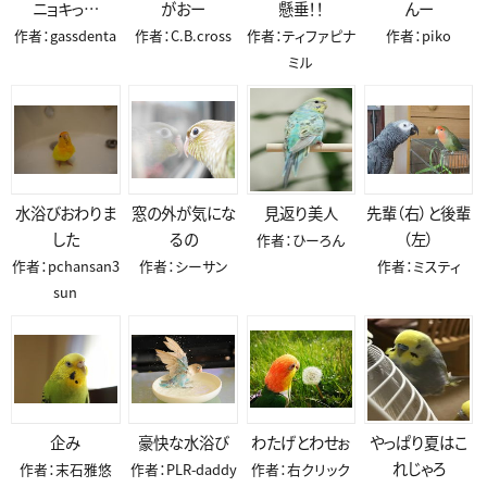
ニョキっ…
がおー
懸垂！！
んー
作者：gassdenta
作者：C.B.cross
作者：ティファピナ
作者：piko
ミル
水浴びおわりま
窓の外が気にな
見返り美人
先輩（右）と後輩
した
るの
（左）
作者：ひーろん
作者：pchansan3
作者：シーサン
作者：ミスティ
sun
企み
豪快な水浴び
わたげとわせぉ
やっぱり夏はこ
れじゃろ
作者：末石雅悠
作者：PLR-daddy
作者：右クリック