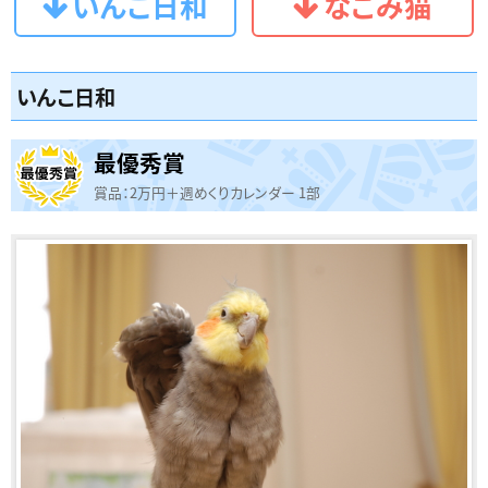
いんこ日和
なごみ猫
いんこ日和
最優秀賞
賞品：2万円＋週めくりカレンダー 1部