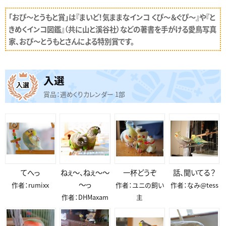
「おぴ〜とうもと賞」は『まいど！気ままなインコ くぴ〜＆ぐぴ〜』や『と
きめくインコ図鑑』（共に山と溪谷社）などの著書を手がける愛鳥写真
家、おぴ〜とうもとさんによる特別賞です。
入選
賞品：週めくりカレンダー 1部
てへっ
ねぇ～、ねぇ～～
一杯どうぞ
話、聞いてる？
～っ
作者：rumixx
作者：ユニの飼い
作者：なみ@tess
作者：DHMaxam
主