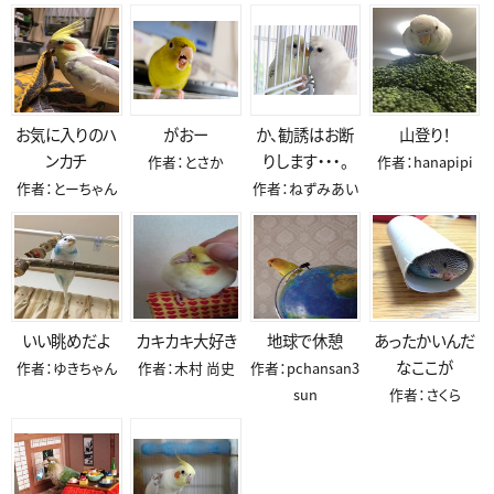
お気に入りのハ
がおー
か、勧誘はお断
山登り！
ンカチ
りします・・・。
作者：とさか
作者：hanapipi
作者：とーちゃん
作者：ねずみあい
いい眺めだよ
カキカキ大好き
地球で休憩
あったかいんだ
なここが
作者：ゆきちゃん
作者：木村 尚史
作者：pchansan3
sun
作者：さくら