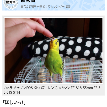
賞品：1万円＋週めくりカレンダー 1部
カメラ：
キヤノン EOS Kiss X7
レンズ：
キヤノン EF-S18-55mm F3.5-
5.6 IS STM
「
ほしいっ！
」