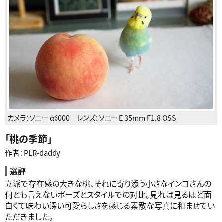
カメラ：
ソニー α6000
レンズ：
ソニー E 35mm F1.8 OSS
「
桃の季節
」
作者：PLR-daddy
選評
立派で存在感の大きな桃、それに寄り添う小さなインコさんの
何とも言えないポーズとスタイルでの対比。見れば見るほど面
白くて味わい深い可愛らしさを感じる素敵な写真に和ませてい
ただきました。