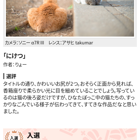
カメラ：
ソニー α7R III
レンス：アサヒ takumar
「
にけつ
」
作者：りょー
選評
タイトルの通り、かわいいお尻が2つ。おそらく正面から見れば、
香箱座りで柔らかい光に目を細めていることでしょう。写ってい
るのは猫の後ろ姿だけですが、ひなたぼっこ中の猫たちの、すっ
かりなごんでいる様子が伝わってきて、すてきな作品だなと思い
ました。
入選