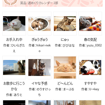
賞品：週めくりカレンダー 1部
お手入れ中
ぎゅうぎゅう
にゅっ
春の気配
作者：ひいらぎた
作者：hikari-nek
作者：びびはな
作者：yuzu_0302
え
o
お散歩に行こう
イヤな予感
ど〜んどん
すやすや
かな
作者：のりすけっ
作者：まーぶる
作者：U→key
作者：ありと
ち