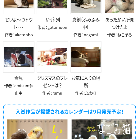
眠いよ～ウトウ
ザ・序列
真剣（ふみふみ
あったかい所見
ト・・・
中）
つけたよ
作者：gotomoon
作者：akatonbo
作者：nagomi
作者：ねこまる
雪見
クリスマスのプレ
お気に入りの場
ゼントは？
所
作者：amisum休
止中
作者：ramu
作者：ふわり
入賞作品が掲載されるカレンダーは９月発売予定！