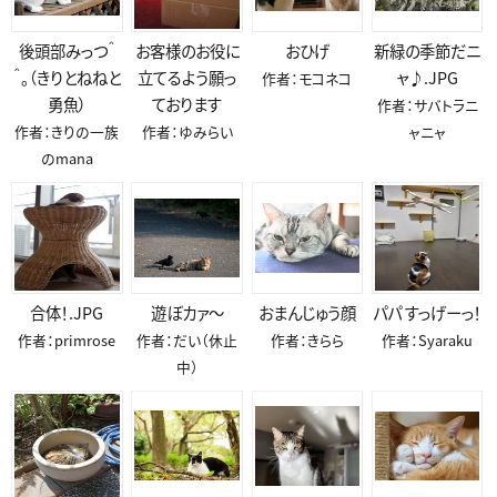
後頭部みっつ＾
お客様のお役に
おひげ
新緑の季節だニ
＾。（きりとねねと
立てるよう願っ
ャ♪.JPG
作者：モコネコ
勇魚）
ております
作者：サバトラニ
作者：きりの一族
作者：ゆみらい
ャニャ
のmana
合体！.JPG
遊ぼカァ～
おまんじゅう顔
パパ すっげーっ！
作者：primrose
作者：だい（休止
作者：きらら
作者：Syaraku
中）