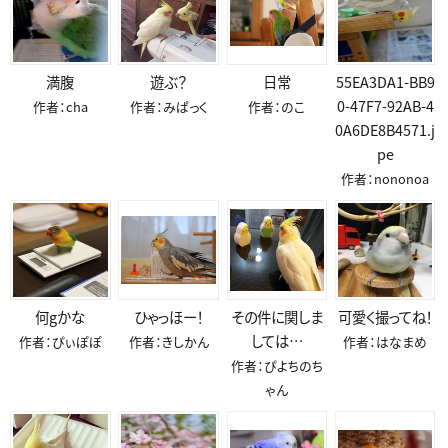
満腹
遊ぶ？
日常
55EA3DA1-BB9
0-47F7-92AB-4
作者：cha
作者：みぱっく
作者：のこ
0A6DE8B4571.j
pe
作者：nononoa
何gかな
ひゃっほー！
その件に関しま
可愛く撮ってね！
しては…
作者：ぴぃぽぽ
作者：きしかん
作者：はなまめ
作者：ぴよちのち
ゃん