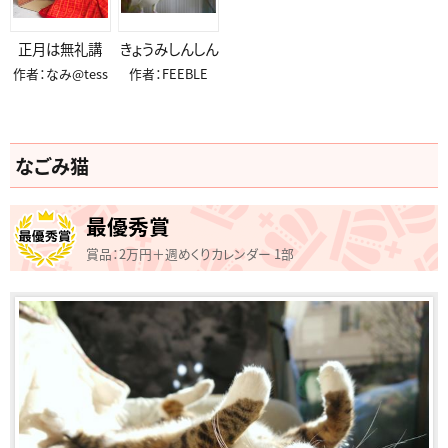
正月は無礼講
きょうみしんしん
作者：なみ@tess
作者：FEEBLE
なごみ猫
最優秀賞
賞品：2万円＋週めくりカレンダー 1部