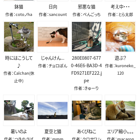
鉢猫
日向
邪悪な猫
考え中・・・
作者：cotoノha
作者：sancount
作者：ぺんごっち
作者：とら太郎
時にはこうして
じゃんけん...
280E0807-677
遊ぶ？
♪
0-46E6-BA3D-4
作者：チョロぽん
作者：kuroneko_
FD9271EF222.j
作者：Calchan(休
120
pe
止中)
作者：きゅーり
暑いのよ
夏空と猫
あくびねこ
エリア縮小。。。
作者：つきのさば
作者：mmm
作者：クロサワシ
作者：macaron