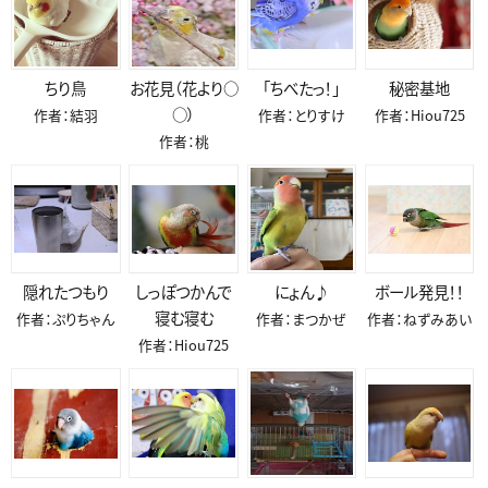
ちり鳥
お花見（花より○
「ちべたっ！」
秘密基地
○）
作者：結羽
作者：とりすけ
作者：Hiou725
作者：桃
隠れたつもり
しっぽつかんで
にょん♪
ボール発見！！
寝む寝む
作者：ぷりちゃん
作者：まつかぜ
作者：ねずみあい
作者：Hiou725