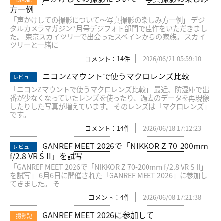
方一例
「声かけしての撮影について〜写真撮影の楽しみ方一例」 デジ
タルカメラマガジン7月号デジフォト部門で佳作をいただきまし
た。 東京スカイツリーで出会ったスペインからの家族。 スカイ
ツリーと一緒に
コメント：14件
2026/06/21 05:59:10
ニコンZマウントで使うマクロレンズ比較
レビュー
「ニコンZマウントで使うマクロレンズ比較」 最近、防湿庫で出
番が少なくなっていたレンズを使ったり、過去のデータを再現像
したりした写真が増えています。 そのレンズは「マクロレンズ」
です。
コメント：14件
2026/06/18 17:12:23
GANREF MEET 2026で「NIKKOR Z 70-200mm
レビュー
f/2.8 VR S II」を試写
「GANREF MEET 2026で「NIKKOR Z 70-200mm f/2.8 VR S II」
を試写」 6月6日に開催された「GANREF MEET 2026」に参加し
てきました。 そ
コメント：4件
2026/06/08 17:21:38
GANREF MEET 2026に参加して
撮影記