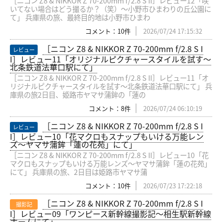
［ニコン Z8 & NIKKOR Z 70-200mm f/2.8 S II］レビュー12「咲
いてない場合はどう撮るか？（笑）〜小野市ひまわりの丘公園に
て」 兵庫県の旅、最終目的地は小野市ひまわ
コメント：10件
2026/07/24 17:15:32
［ニコン Z8 & NIKKOR Z 70-200mm f/2.8 S I
レビュー
I］レビュー11「オリジナルピクチャースタイルを試す〜
北条鉄道法華口駅にて」
［ニコン Z8 & NIKKOR Z 70-200mm f/2.8 S II］レビュー11「オ
リジナルピクチャースタイルを試す〜北条鉄道法華口駅にて」 兵
庫県の旅2日目、姫路市ヤマサ蒲鉾の「蓮の
コメント：8件
2026/07/24 06:10:19
［ニコン Z8 & NIKKOR Z 70-200mm f/2.8 S I
レビュー
I］レビュー10「花マクロもスナップもいける万能レン
ズ〜ヤマサ蒲鉾「蓮の花苑」にて」
［ニコン Z8 & NIKKOR Z 70-200mm f/2.8 S II］レビュー10「花
マクロもスナップもいける万能レンズ〜ヤマサ蒲鉾「蓮の花苑」
にて」 兵庫県の旅、2日目は姫路市ヤマサ蒲
コメント：10件
2026/07/23 17:22:18
［ニコン Z8 & NIKKOR Z 70-200mm f/2.8 S I
撮影記
I］レビュー09「ワンピース新幹線撮影記〜相生駅新幹線
ホームにて」