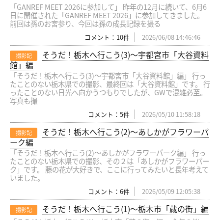
「GANREF MEET 2026に参加して」 昨年の12月に続いて、6月6
日に開催された「GANREF MEET 2026」に参加してきました。
前回は孫のお宮参り、今回は孫の成長記録を撮る
コメント：10件
2026/06/08 14:46:46
そうだ！栃木へ行こう(3)〜宇都宮市「大谷資料
撮影記
館」編
「そうだ！栃木へ行こう(3)〜宇都宮市「大谷資料館」編」 行っ
たことのない栃木県での撮影、最終回は「大谷資料館」です。 行
ったことのない日光へ向かうつもりでしたが、GWで混雑必至。
写真も撮
コメント：5件
2026/05/10 11:58:18
そうだ！栃木へ行こう(2)〜あしかがフラワーパ
撮影記
ーク編
「そうだ！栃木へ行こう(2)〜あしかがフラワーパーク編」 行っ
たことのない栃木県での撮影、その２は「あしかがフラワーパー
ク」です。 藤の花が大好きで、ここに行ってみたいと長年考えて
いました。
コメント：6件
2026/05/09 12:05:38
そうだ！栃木へ行こう(1)〜栃木市「蔵の街」編
撮影記