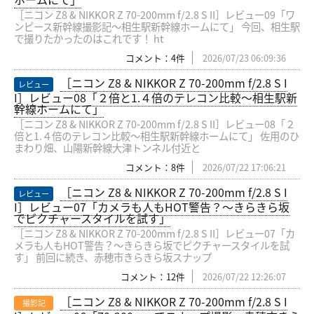
［ニコン Z8 & NIKKOR Z 70-200mm f/2.8 S II］レビュー09「ワ
ンピース新幹線撮影記〜相生駅新幹線ホームにて」 今回、相生駅
で撮りたかったのはこれです！ ht
コメント：4件
2026/07/23 06:09:36
［ニコン Z8 & NIKKOR Z 70-200mm f/2.8 S I
レビュー
I］レビュー08「２倍と1.４倍のテレコン比較〜相生駅新
幹線ホームにて」
［ニコン Z8 & NIKKOR Z 70-200mm f/2.8 S II］レビュー08「２
倍と1.４倍のテレコン比較〜相生駅新幹線ホームにて」 佐用のひ
まわり畑、山陽新幹線大津トンネル付近と
コメント：8件
2026/07/22 17:06:21
［ニコン Z8 & NIKKOR Z 70-200mm f/2.8 S I
レビュー
I］レビュー07「カメラも人もHOT警告？〜きらきら坂
でピクチャースタイルを試す」
［ニコン Z8 & NIKKOR Z 70-200mm f/2.8 S II］レビュー07「カ
メラも人もHOT警告？〜きらきら坂でピクチャースタイルを試
す」 前回に続き、赤穂市きらきら坂スナップ
コメント：12件
2026/07/22 12:26:07
［ニコン Z8 & NIKKOR Z 70-200mm f/2.8 S I
撮影記