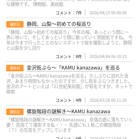
な建物です。 博物館、美術館
コメント：7件
2026/04/15 06:08:06
静岡、山梨〜初めての桜巡り
撮影記
「静岡、山梨〜初めての桜巡り」 今年の桜、あっという間に一
斉に咲いて、そしてあっという間に散っていく雰囲気ですね。 今
年は今まで行ったことのないスポットで桜を撮影しようと、静岡
と山梨を少し回り
コメント：8件
2026/04/04 06:10:15
金沢街ぶら〜「KAMU kanazawa」を巡る
撮影記
「金沢街ぶら〜KAMU kanazawaを巡る」 久しぶりに訪れた金
沢、あまり時間もなかったのですが、少し街をぶらつきました。
金沢のアートといえば「21世紀美術館」が有名ですが、ネットで
検索
コメント：4件
2026/03/26 06:11:28
螺旋階段の謎解き〜KAMU kanazawa
撮影記
「螺旋階段の謎解き〜KAMU kanazawa」 奈落の底に落ちていく
妻！ 見捨てて撮影する私・・・ 先週にも１枚この螺旋階段
（？）の写真をアップしています
コメント：6件
2026/03/22 17:54:18