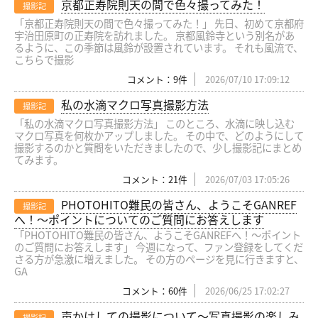
京都正寿院則天の間で色々撮ってみた！
撮影記
「京都正寿院則天の間で色々撮ってみた！」 先日、初めて京都府
宇治田原町の正寿院を訪れました。 京都風鈴寺という別名があ
るように、この季節は風鈴が設置されています。 それも風流で、
こちらで撮影
コメント：9件
2026/07/10 17:09:12
私の水滴マクロ写真撮影方法
撮影記
「私の水滴マクロ写真撮影方法」 このところ、水滴に映し込む
マクロ写真を何枚かアップしました。 その中で、どのようにして
撮影するのかと質問をいただきましたので、少し撮影記にまとめ
てみます。
コメント：21件
2026/07/03 17:05:26
PHOTOHITO難民の皆さん、ようこそGANREF
撮影記
へ！〜ポイントについてのご質問にお答えします
「PHOTOHITO難民の皆さん、ようこそGANREFへ！〜ポイント
のご質問にお答えします」 今週になって、ファン登録をしてくだ
さる方が急激に増えました。 その方のページを見に行きますと、
GA
コメント：60件
2026/06/25 17:02:27
声かけしての撮影について〜写真撮影の楽しみ
撮影記