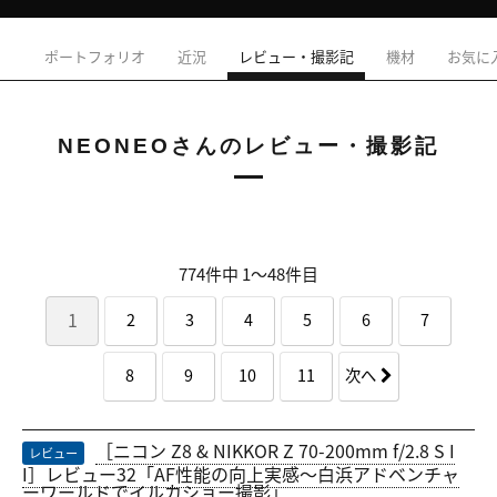
ポートフォリオ
近況
レビュー・撮影記
機材
お気に
NEONEOさんのレビュー・撮影記
774件中 1〜48件目
1
2
3
4
5
6
7
8
9
10
11
次へ
［ニコン Z8 & NIKKOR Z 70-200mm f/2.8 S I
レビュー
I］レビュー32「AF性能の向上実感〜白浜アドベンチャ
ーワールドでイルカショー撮影」