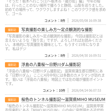
「そうだ！栃木へ行こう(1)〜栃木市「蔵の街」編」 今年の桜
は、行ったことのない場所で撮ろうと静岡、山梨を巡りました。
初めての場所って、ワクワクしますよね！ このワクワク感を求め
て、ゴール
コメント：8件
2026/05/08 16:09:38
写真撮影の楽しみ方〜定点観測的な撮影
撮影記
「写真撮影の楽しみ方〜定点観測的な撮影」 今回は撮影記とは
言えないような「独り言」ですが、よろしければお読みくださ
い。 本格的に写真撮影を趣味として、もうすぐ15年になりま
す。 私はデジ
コメント：8件
2026/04/30 16:09:51
浮島の八重桜〜日野川ダム撮影記
撮影記
「浮島の八重桜〜日野川ダム撮影記」 滋賀県蒲生郡日野町にあ
る「日野川ダム」 ここに4月中旬には多数のカメラマンが訪れま
す。 狙いは「浮島の八重桜」 地図上では左の端が撮影ポイント
です。
コメント：10件
2026/04/24 06:07:53
桜色のトンネル撮影記〜滋賀県MIHO MUSEUM
撮影記
「桜色のトンネル撮影記〜滋賀県MIHO MUSEUM」 滋賀県甲賀
市信楽町にある「MIHO MUSEUM」 山の中に突然現れる近代的