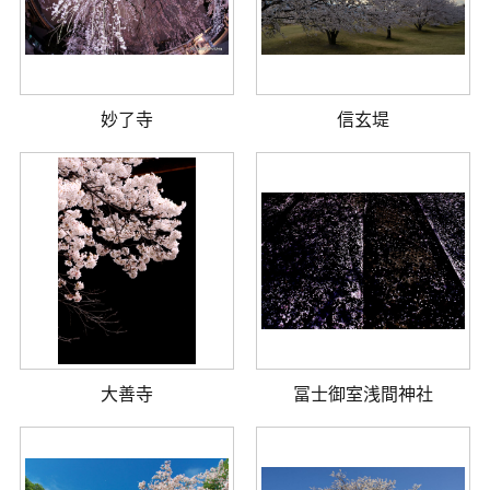
妙了寺
信玄堤
大善寺
冨士御室浅間神社