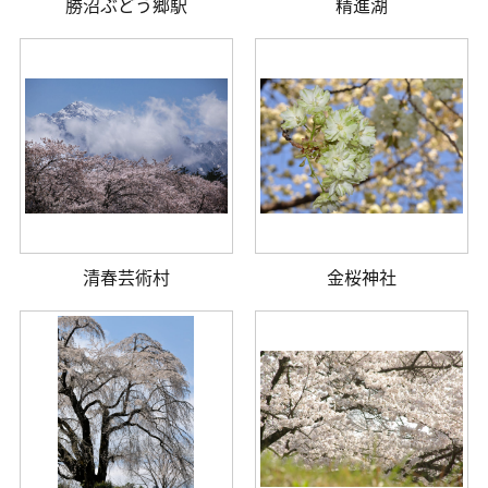
勝沼ぶどう郷駅
精進湖
清春芸術村
金桜神社