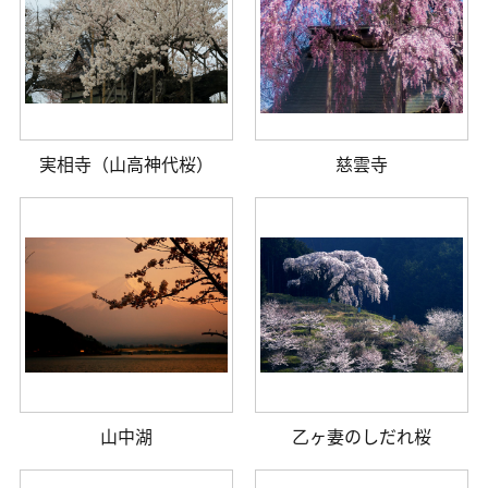
実相寺（山高神代桜）
慈雲寺
山中湖
乙ヶ妻のしだれ桜