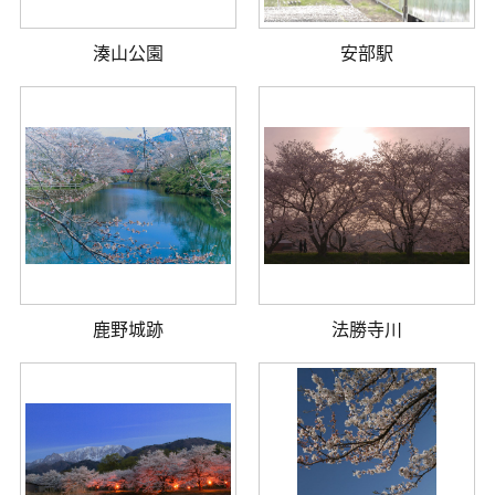
湊山公園
安部駅
鹿野城跡
法勝寺川