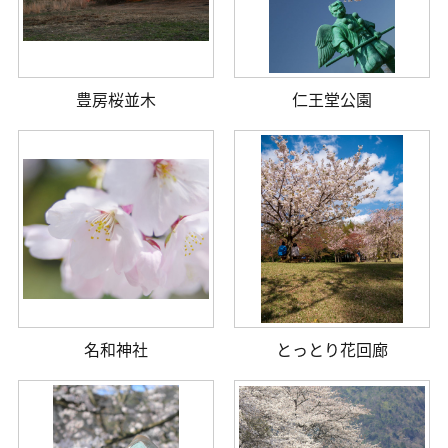
豊房桜並木
仁王堂公園
名和神社
とっとり花回廊