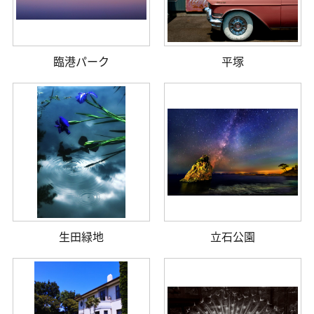
臨港パーク
平塚
生田緑地
立石公園