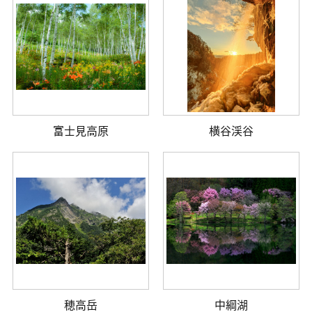
富士見高原
横谷渓谷
穂高岳
中綱湖