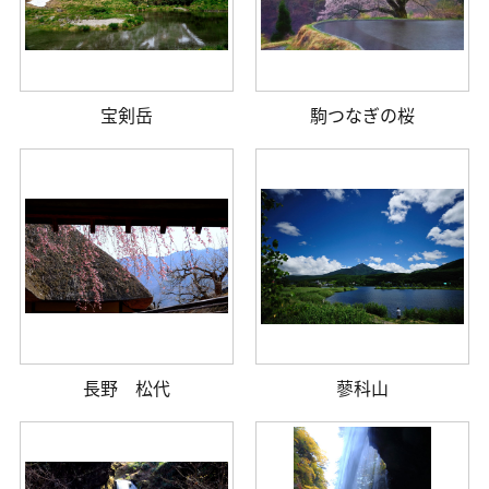
宝剣岳
駒つなぎの桜
長野 松代
蓼科山