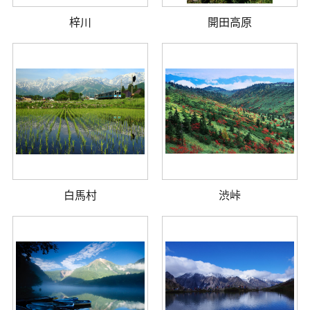
梓川
開田高原
白馬村
渋峠