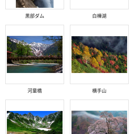
黒部ダム
白樺湖
河童橋
横手山