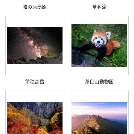
峰の原高原
苗名滝
前穂高岳
茶臼山動物園