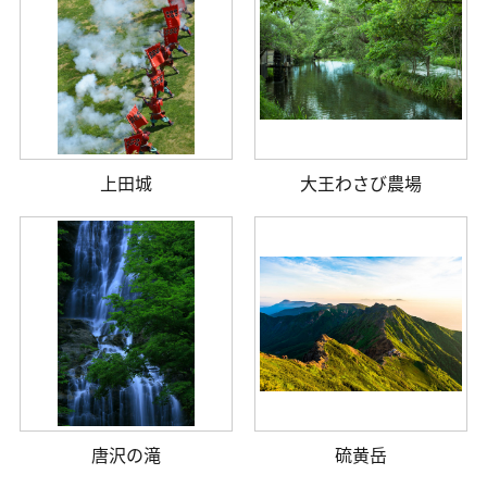
上田城
大王わさび農場
唐沢の滝
硫黄岳