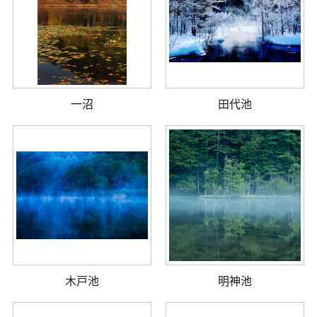
一沼
田代池
木戸池
明神池