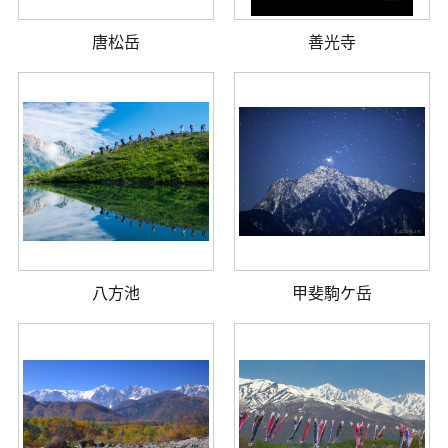
唐松岳
善光寺
八方池
甲斐駒ケ岳