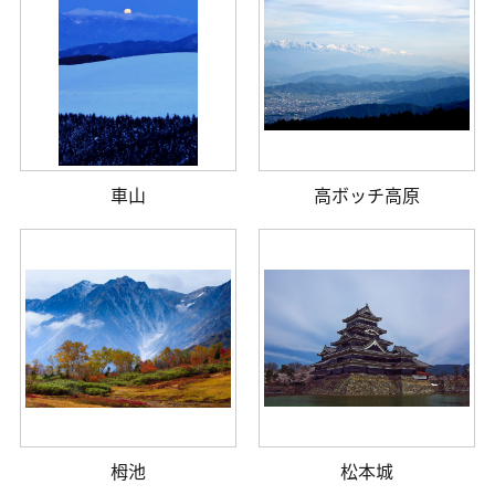
車山
高ボッチ高原
栂池
松本城