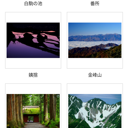
白駒の池
番所
姨捨
金峰山