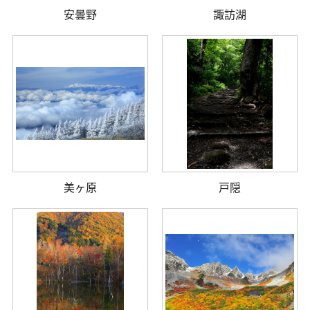
安曇野
諏訪湖
美ヶ原
戸隠