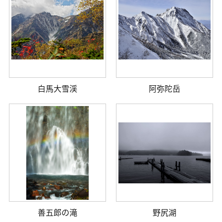
白馬大雪渓
阿弥陀岳
善五郎の滝
野尻湖