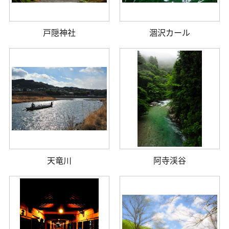
戸隠神社
涸沢カール
天竜川
阿寺渓谷