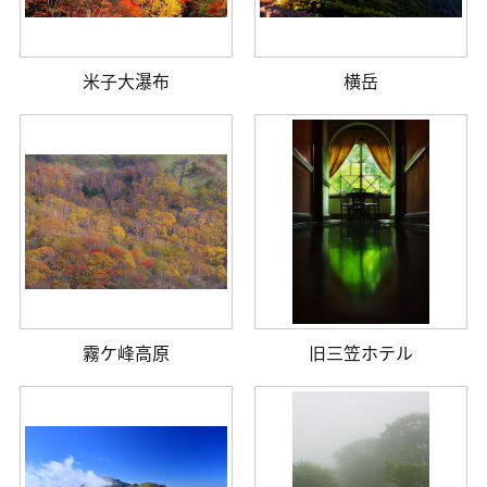
米子大瀑布
横岳
霧ケ峰高原
旧三笠ホテル