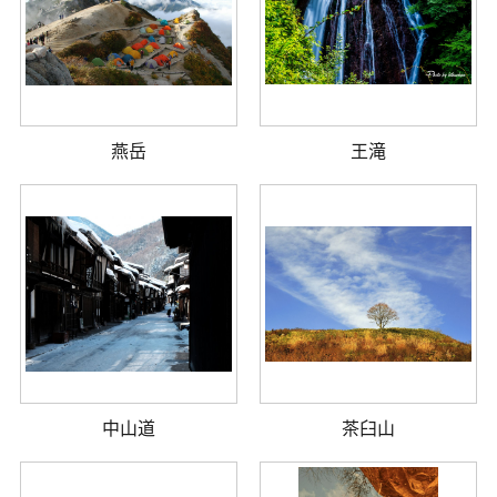
燕岳
王滝
中山道
茶臼山