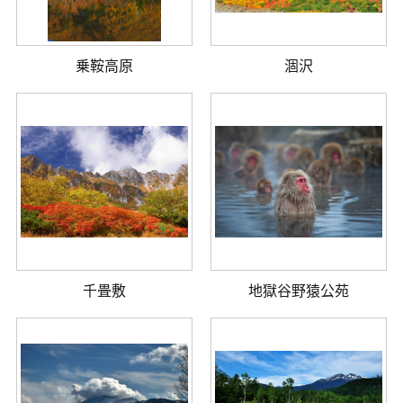
乗鞍高原
涸沢
千畳敷
地獄谷野猿公苑