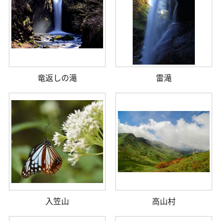
竜返しの滝
雷滝
入笠山
高山村