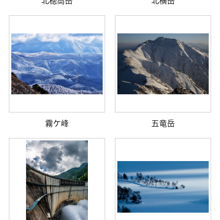
北穂高岳
北横岳
霧ケ峰
五竜岳