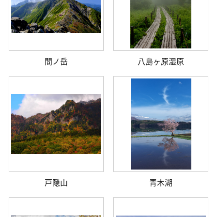
間ノ岳
八島ヶ原湿原
戸隠山
青木湖