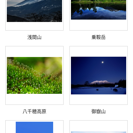
浅間山
乗鞍岳
八千穂高原
御嶽山