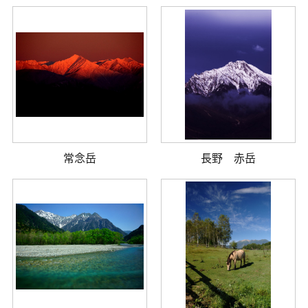
常念岳
長野 赤岳