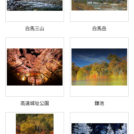
白馬三山
白馬岳
高遠城址公園
鎌池