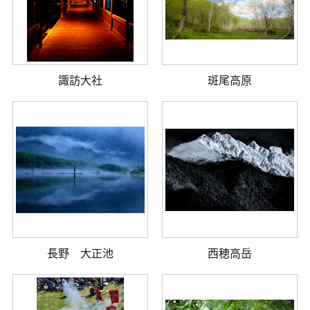
諏訪大社
斑尾高原
長野 大正池
西穂高岳