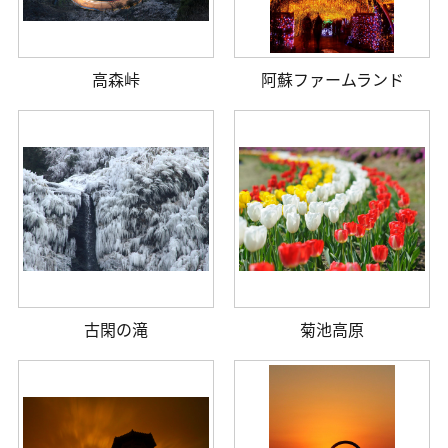
高森峠
阿蘇ファームランド
古閑の滝
菊池高原