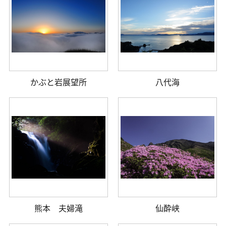
かぶと岩展望所
八代海
熊本 夫婦滝
仙酔峡