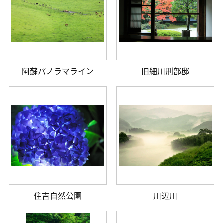
阿蘇パノラマライン
旧細川刑部邸
住吉自然公園
川辺川