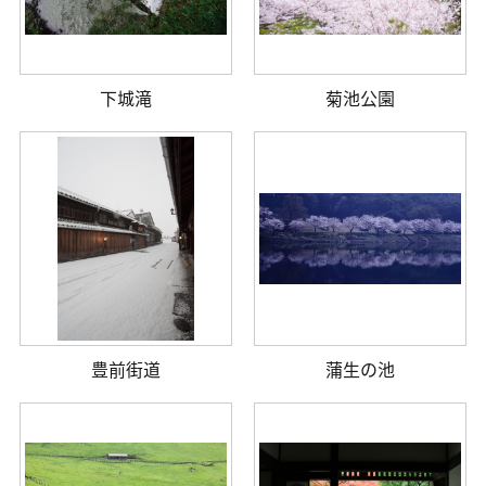
下城滝
菊池公園
豊前街道
蒲生の池