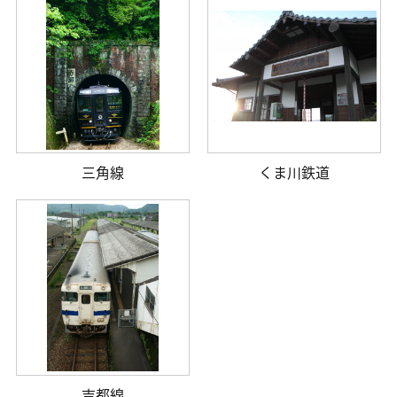
三角線
くま川鉄道
吉都線