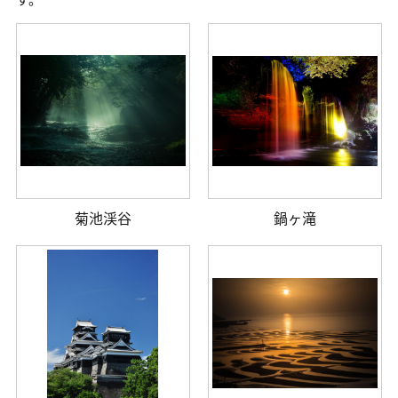
菊池渓谷
鍋ヶ滝