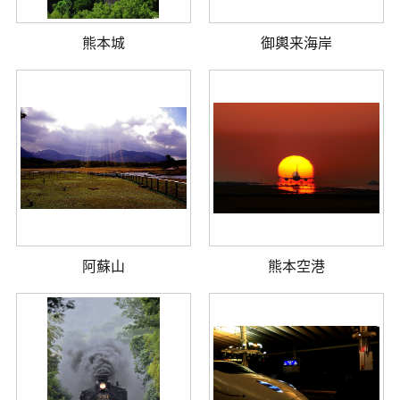
熊本城
御輿来海岸
阿蘇山
熊本空港