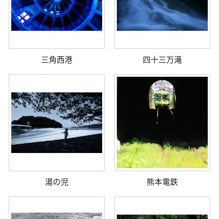
三角西港
四十三万滝
湯の児
熊本電鉄