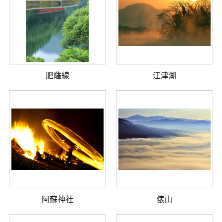
肥薩線
江津湖
阿蘇神社
俵山