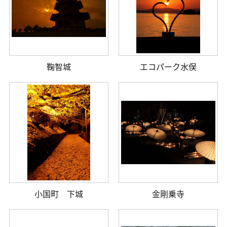
鞠智城
エコパーク水俣
小国町 下城
金剛乗寺