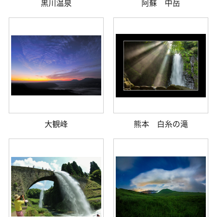
黒川温泉
阿蘇 中岳
大観峰
熊本 白糸の滝