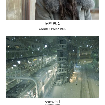
何を思ふ
GANREF Point 1960
snowfall