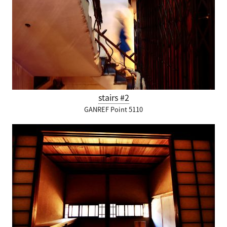
stairs #2
GANREF Point 5110