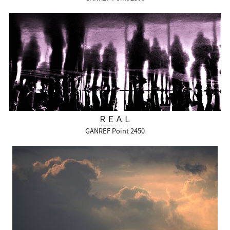
ＲＥＡＬ
GANREF Point 2450