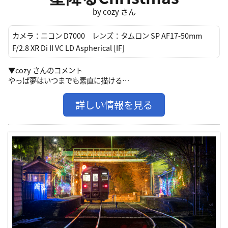
by cozy さん
カメラ：
ニコン D7000
レンズ：
タムロン SP AF17-50mm
F/2.8 XR Di II VC LD Aspherical [IF]
▼cozy さんのコメント
やっぱ夢はいつまでも素直に描ける…
詳しい情報を見る