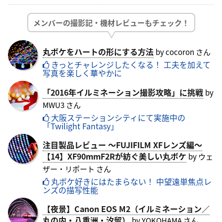
メンバーの撮影記・機材レビューもチェック！
丸ボケをハートの形にする方法
by cocoron さん
きっとチャレンジしたくなる！ 工夫を加えて
写真を楽しく華やかに
「2016年イルミネーション撮影攻略」に挑戦
by
MWU3 さん
大阪ステーションシティにて実施中の
「Twilight Fantasy」
注目製品レビュー ～FUJIFILM XFレンズ編～
【14】XF90mmF2Rが紡ぐ美しい丸ボケ
by ウェ
ザー・リポート さん
丸ボケ好きにはたまらない！ 中望遠単焦点レ
ンズの描写性能
【夜景】Canon EOS M2（イルミネーション／
丸の内・八重洲・汐留）
by YOKOHAMA さん