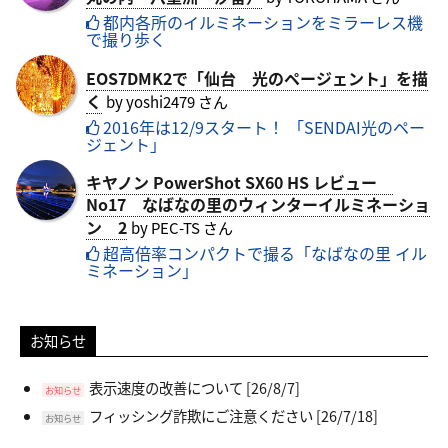
都内各所のイルミネーションをミラーレス機
で撮り歩く
EOS7DMK2で「仙台 光のページェント」を描
く
by yoshi2479 さん
2016年は12/9スタート！ 「SENDAI光のペー
ジェント」
キヤノン PowerShot SX60 HS レビュー
No17 なばなの里のウィンターイルミネーショ
ン 2
by PEC-TS さん
超高倍率コンパクトで撮る「なばなの里 イル
ミネーション」
お知らせ
表示速度の改善について
[26/8/7]
お知らせ
フィッシング詐欺にご注意ください
[26/7/18]
お知らせ