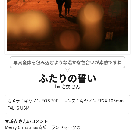
写真全体を包み込むような温かな色合いが素敵ですね
ふたりの誓い
by 瑠衣 さん
カメラ：
キヤノン EOS 70D
レンズ：
キヤノン EF24-105mm
F4L IS USM
▼瑠衣 さんのコメント
Merry Christmas☆彡 ランドマークの…