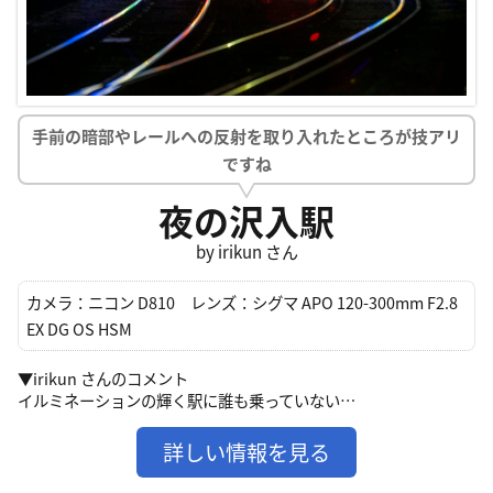
手前の暗部やレールへの反射を取り入れたところが技アリ
ですね
夜の沢入駅
by irikun さん
カメラ：
ニコン D810
レンズ：
シグマ APO 120-300mm F2.8
EX DG OS HSM
▼irikun さんのコメント
イルミネーションの輝く駅に誰も乗っていない…
詳しい情報を見る