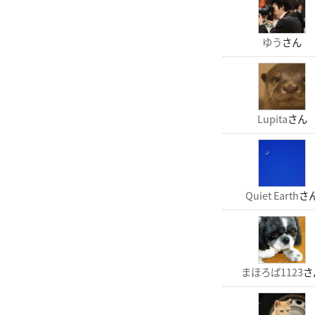
ゆう
さん
Lupita
さん
Quiet Earth
さ
まほろば1123
さ