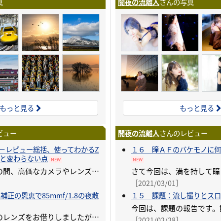
真
闇夜の流離人
さんの写真
もっと見る
もっと見る
ビュー
闇夜の流離人
さんのレビュー
回)－レビュー総括、使ってわかるZ
１６ 瞳ＡＦのバケモノに何
と変わらない点
NEW
NEW
１ヶ月以上もの間、高価なカメラやレンズを自由に使わせていただけたこの企画
］
［2021/03/01］
補正の恩恵で85mmf/1.8の夜散
１５ 課題：流し撮りとスロ
今回たくさんのレンズをお借りしましたが、一番使っていないのはどれかなと調べてみたら
［2021/02/28］