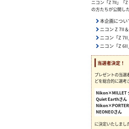
ニコン「Z 7II」
の方たちが公開し
本企画につい
ニコン Z 7I
ニコン「Z 7
ニコン「Z 6
当選者決定！
プレゼントの当選
どを総合的に選考
Nikon×MILLET 
Quiet Earthさん
Nikon×PORT
NEONEOさん
に決定いたしまし