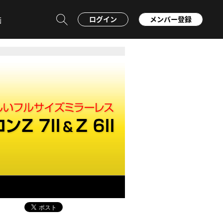
ログイン
メンバー登録
画
AF・連写能力向上がめざましい 注