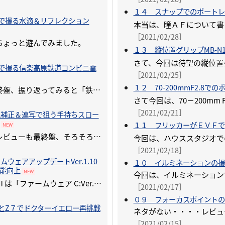
］
１４ スナップでのポートレ
Ⅱで撮る水滴＆リフレクション
［2021/02/28］
ちょっと遊んでみました。
１３ 縦位置グリップMB-N
］
Ⅱで撮る信楽高原鉄道コンビニ電
［2021/02/25］
１２ 70-200mmF2.8で
レビューの最終盤、振り返ってみると「鉄道写真」をたくさん撮りました。
］
［2021/02/21］
れ補正＆連写で狙う手持ちスロー
１１ フリッカーがＥＶＦで
NEW
いよいよこのレビューも最終盤、そろそろまとめに入ろうかと思っていますが、
］
［2021/02/18］
ムウェアアップデートVer.1.10
１０ イルミネーションの撮
能向上
NEW
2月25日、Z７Ⅱは「ファームウェア C:Ver.1.01 から C:Ver.1.10」、
［2021/02/17］
］
０９ フォーカスポイントの
ⅡとZ７でドクターイエロー再挑戦
［2021/02/15］