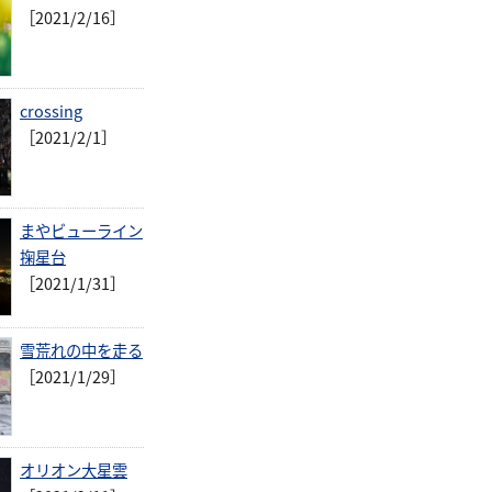
［2021/2/16］
crossing
［2021/2/1］
まやビューライン
掬星台
［2021/1/31］
雪荒れの中を走る
［2021/1/29］
オリオン大星雲