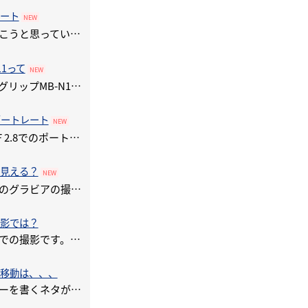
ート
NEW
本当は、瞳ＡＦについて書こうと思っていたのですが・・・・ファームアップをされてしまったので再検証のためにスナップ
11って
NEW
さて、今回は待望の縦位置グリップMB-N11についてです。前回のＺ７では、散々文句を言っていた縦位置グリップが販売さ
のポートレート
NEW
さて今回は、70－200mmＦ2.8でのポートレートについて書いてみます。この大三元の１本である70－200mmＦ2
見える？
NEW
今回は、ハウススタジオでのグラビアの撮影です。ハウスタジオと言っても照明が蛍光灯メインですので何かと不便な中で夜
影では？
今回は、イルミネーションでの撮影です。但し、ストロボ禁止の縛りありですね。ま～ストロボ禁止の理由は、ストロボを使
移動は、、、
ネタがない・・・・レビューを書くネタがないのです！！レビュー開始から今日までに延べ１５人のモデルさんの撮影を行い