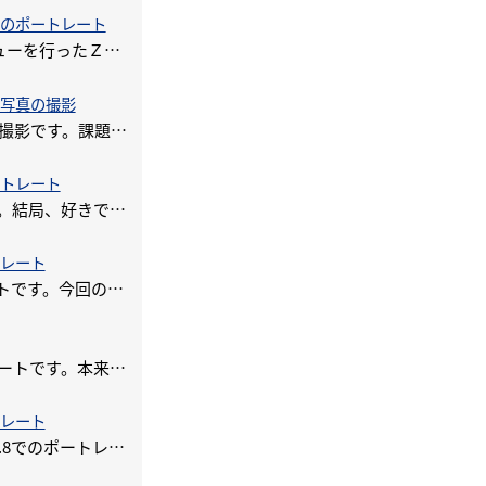
8でのポートレート
さて今回は、2年前にレビューを行ったＺ７からポートレートを撮影するものにとって変わって便利なところを書いてみたいと思
写真の撮影
さて・・・今回は、課題の撮影です。課題？？ と思われますよね学生でもないのだから課題が与えられるって・・・なんで
トレート
もう書く”ネタ”がないです。結局、好きで使いたくて購入しているのですからあんまりネタがないんですよね～あ
トレート
50mmF1.2でのポートレートです。今回のＺ７Ⅱのレビューが決まる前からＺ７Ⅱを購入していたお話を最初に記載した通
さて、次はナイトポートレートです。本来であればストロボでバシバシっていう感じを想像したくなりますが街中の光でどこ
トレート
レンズを変更して20mmF1.8でのポートレートに挑戦です。20mmでポートレートを撮影するなんて自分のスタイル