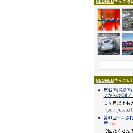
NEONEO
さんの写
NEONEO
さんのレ
第42回(最終
７からの進化点
［2021/03/02
第41回－手ぶれ
歩
NEW