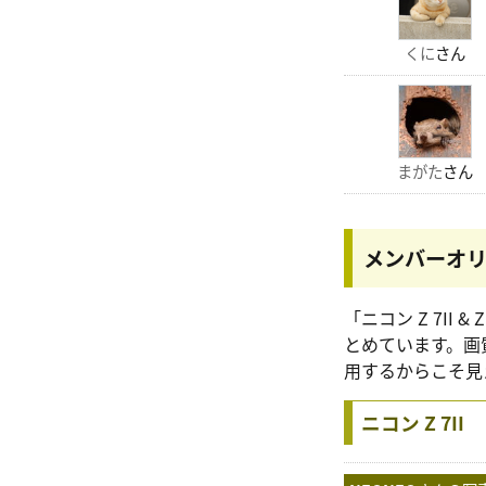
くに
さん
まがた
さん
メンバーオ
「ニコン Z 7II
とめています。画
用するからこそ見
ニコン Z 7II