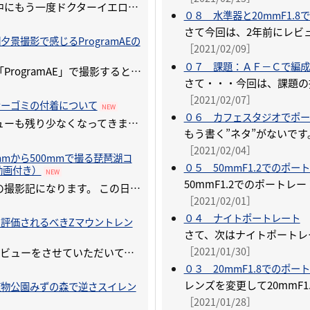
レビュー期間中にもう一度ドクターイエローを撮るチャンスが
０８ 水準器と20mmF1.
］
夕景撮影で感じるProgramAEの
［2021/02/09］
０７ 課題：ＡＦ－Ｃで編成
私がほとんど「ProgramAE」で撮影すると話すと、結構ビックリされます。
］
［2021/02/07］
サーゴミの付着について
NEW
０６ カフェスタジオでポー
いよいよレビューも残り少なくなってきました。 試したいことがまだまだあるのですが、時間がなくなってきました。
］
［2021/02/04］
mmから500mmで撮る琵琶湖コ
０５ 50mmF1.2でのポー
動画付き）
NEW
地元琵琶湖での撮影記になります。 この日は風が弱く、ぽかぽか陽気。
［2021/02/01］
］
０４ ナイトポートレート
と評価されるべきZマウントレン
［2021/01/30］
「Z７Ⅱ」のレビューをさせていただいて、私自身、その良さを再認識したレンズがあります。
０３ 20mmF1.8でのポー
］
植物公園みずの森で逆さスイレン
［2021/01/28］